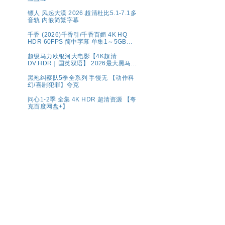
镖人 风起大漠 2026.超清杜比5.1-7.1多
音轨 内嵌简繁字幕
千香 (2026)千香引/千香百媚 4K HQ
HDR 60FPS 简中字幕 单集1～5GB】
夸克百度网盘资源
超级马力欧银河大电影【4K超清
DV.HDR｜国英双语】 2026最大黑马！
全球票房第一🏆 夸克
黑袍纠察队5季全系列 手慢无 【动作科
幻/喜剧犯罪】夸克
问心1-2季 全集 4K HDR 超清资源 【夸
克百度网盘+】