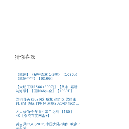
猜你喜欢
【韩剧】《秘密森林 1-2季》【1080p】
【韩语中字】【63.6G】
【大明王朝1566 (2007)】【又名: 嘉靖
与海瑞】【国剧46集全】【1080P】
【国语中字（79.6GB）】【豆瓣9.8
分】【剧情 / 历史】【陈宝国 / 黄志忠 /
野狗骨头 (2026)宋威龙 张婧仪 梁靖康
倪大红 】夸克
何瑞贤 练练 何明翰 周铁2026/剧情/爱
情/4K资源更新中
凡人修仙传 年番4 慕兰之战 【180】
4K【夸克百度网盘+】
兵自风中来 (2026)中国大陆·动作| 欧豪 /
蓝盈莹