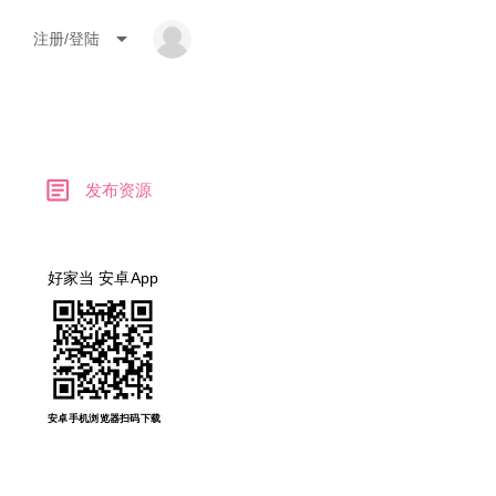
arrow_drop_down
注册/登陆
article
发布资源
好家当 安卓App
安卓手机浏览器扫码下载