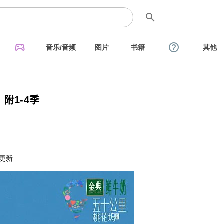
search
sports_esports
help_outline
音乐/音频
图片
书籍
其他
 附1-4季
续更新