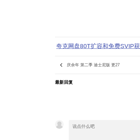
夸克网盘80T扩容和免费SVIP
keyboard_arrow_left
庆余年 第二季 迪士尼版 更27
最新回复