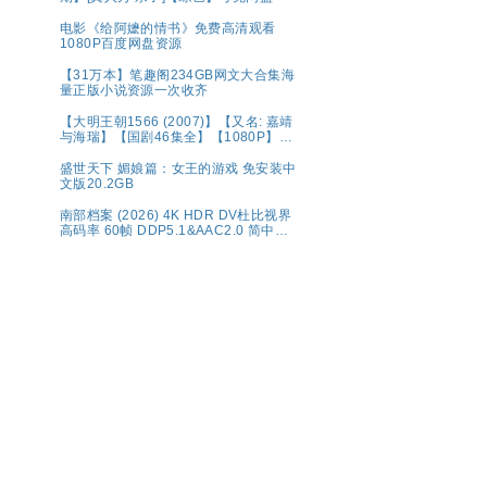
电影《给阿嬷的情书》免费高清观看
1080P百度网盘资源
【31万本】笔趣阁234GB网文大合集海
量正版小说资源一次收齐
【大明王朝1566 (2007)】【又名: 嘉靖
与海瑞】【国剧46集全】【1080P】
【国语中字（79.6GB）】【豆瓣9.8
分】【剧情 / 历史】【陈宝国 / 黄志忠 /
盛世天下 媚娘篇：女王的游戏 免安装中
倪大红 】夸克
文版20.2GB
南部档案‎ (2026) 4K HDR DV杜比视界
高码率 60帧 DDP5.1&AAC2.0 简中字
幕【1～5GB/集】张新成/丁禹兮