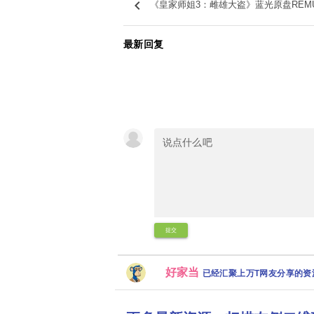
keyboard_arrow_left
《皇家师姐3：雌雄大盗》蓝光原盘REM
最新回复
提交
好家当
已经汇聚上万T网友分享的