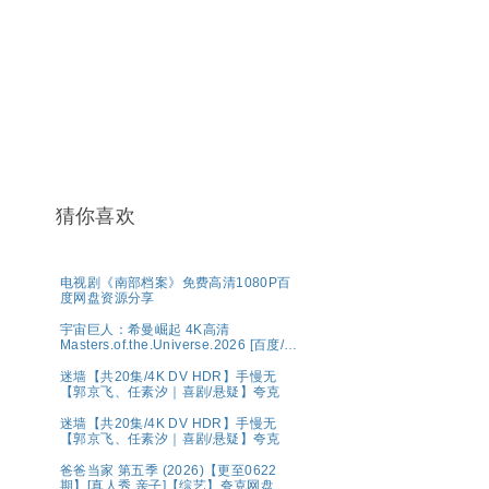
猜你喜欢
电视剧《南部档案》免费高清1080P百
度网盘资源分享
宇宙巨人：希曼崛起 4K高清
Masters.of.the.Universe.2026 [百度/夸
克]
迷墙【共20集/4K DV HDR】手慢无
【郭京飞、任素汐｜喜剧/悬疑】夸克
迷墙【共20集/4K DV HDR】手慢无
【郭京飞、任素汐｜喜剧/悬疑】夸克
爸爸当家 第五季 (2026)【更至0622
期】[真人秀 亲子]【综艺】夸克网盘