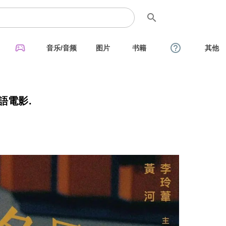
search
sports_esports
help_outline
音乐/音频
图片
书籍
其他
語電影.