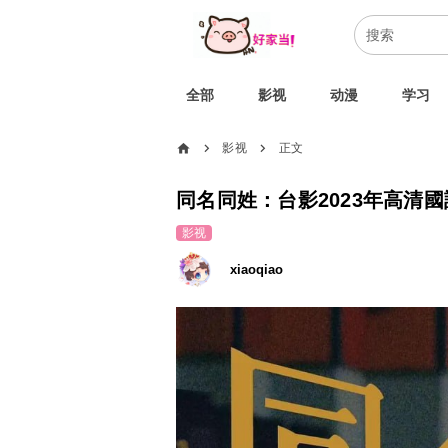
全部
影视
动漫
学习
home
影视
正文
chevron_right
chevron_right
同名同姓：台影2023年高清國
影视
xiaoqiao