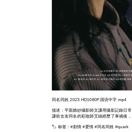
同名同姓.2023.HD1080P.国语中字.mp4
描述：平面婚紗攝影師文謙用攝影記錄日常
謙前女友同名的彩妝師艾綠經歷了車禍後，
🏷 标签：#剧情 #爱情 #同名同姓 #quark