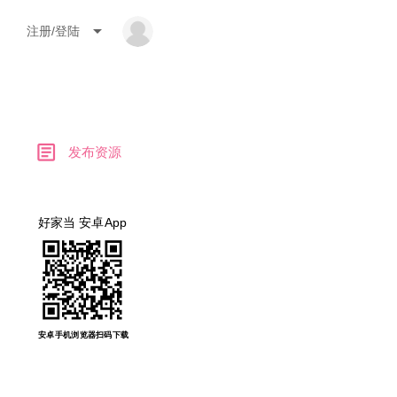
arrow_drop_down
注册/登陆
article
发布资源
好家当 安卓App
安卓手机浏览器扫码下载