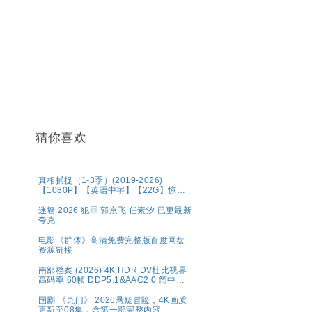
猜你喜欢
真相捕捉（1-3季）(2019-2026)
【1080P】【英语中字】【22G】惊悚
犯罪
迷墙 2026 犯罪 郭京飞 任素汐 已更最新
夸克
电影《群体》高清免费完整版百度网盘
资源链接
南部档案‎ (2026) 4K HDR DV杜比视界
高码率 60帧 DDP5.1&AAC2.0 简中字
幕【1～5GB/集】张新成/丁禹兮
国剧 《九门》 2026悬疑冒险，4K画质
更新至08集，含第一部完整内容