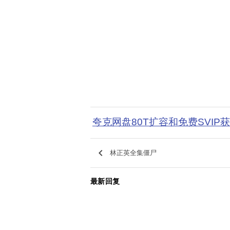
夸克网盘80T扩容和免费SVIP
keyboard_arrow_left
林正英全集僵尸
最新回复