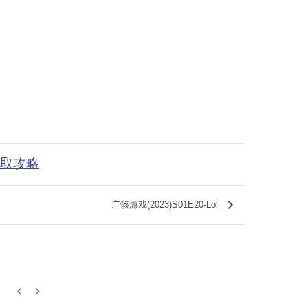
获取攻略
keyboard_arrow_right
广骸游戏(2023)S01E20-Lol
keyboard_arrow_left
keyboard_arrow_right