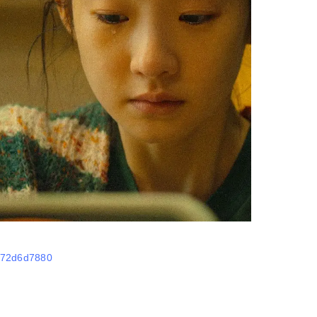
9672d6d7880