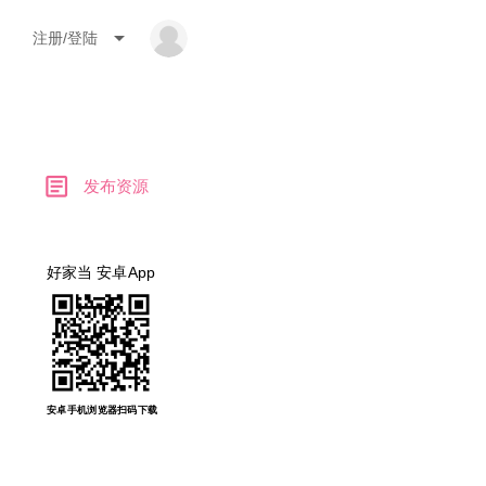
arrow_drop_down
注册/登陆
article
发布资源
好家当 安卓App
安卓手机浏览器扫码下载