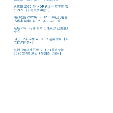
火遮眼 2025 4K HDR 内封中英字幕 高
分动作 【夸克百度网盘+】
南部档案‎ (2026) 4K HDR DV杜比视界
高码率 60帧 DDP5.1&AAC2.0 简中字
幕【1～5GB/集】张新成/丁禹兮
迷墙 2026 犯罪 郭京飞 任素汐 已更最新
夸克
问心1-2季 全集 4K HDR 超清资源 【夸
克百度网盘+】
电影《给阿嬷的情书》OST原声专辑
2026 23GB 潮汕话等四语【独家】