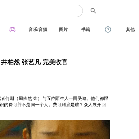
search
sports_esports
help_outline
音乐/音频
图片
书籍
其他
杜比 井柏然 张艺凡 完美收官
记者何珊（周依然 饰）与五位陌生人一同受邀。他们都跟
识的费可并不是同一个人。费可到底是谁？众人展开回