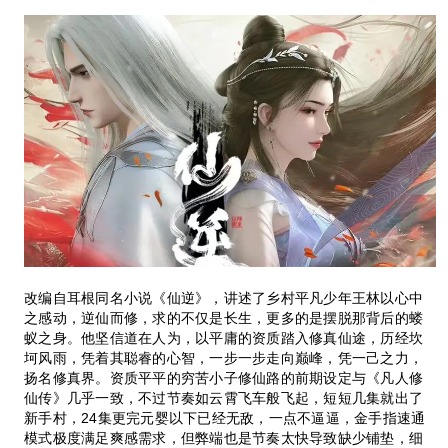
改编自耳根同名小说《仙逆》，讲述了乡村平凡少年王林以心中
之感动，逆仙而修，求的不仅是长生，更多的是摆脱那背后的蝼
蚁之身。他坚信道在人为，以平庸的资质踏入修真仙途，历经坎
坷风雨，凭着其聪睿的心智，一步一步走向巅峰，凭一己之力，
扬名修真界。资质平平的穷苦小子修仙路的前期设定与《凡人修
仙传》几乎一致，不过节奏如云霄飞车般飞起，短短几集就出了
新手村，24集更完元婴以下已经无敌，一点不逼逼，金手指速通
模式极度满足爽感需求，但弊端也是节奏太快导致缺少铺垫，细