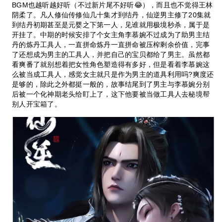
BGM也越听越好听（不过新片尾不好听😂），而且也不觉得王林
阴柔了。凡人修仙传修仙几十集才到结丹，仙逆男主修了20集就
到结丹初期甚至是元婴之下第一人，见谁就用极境秒杀，属于是
开挂了。中期的时候安排了个女主角李慕婉不过成为了助男主结
丹的炼丹工具人，一直拼命炼丹一直拼命被压榨剩余价值，完事
了还想成为男主的工具人，并把自己的宝贝都给了男主。虽然都
看爽番了就别想着把女性角色塑造得有多好，但是看着李慕婉这
么被当成工具人，感觉女主就只是作为男主的道具利用吗?爽度还
是够的，除此之外都挺一般的，故事结尾到了男主与李慕婉分别
后被一个化神期老头给盯上了，这下他要被当做工具人去秘境帮
别人开宝箱了。