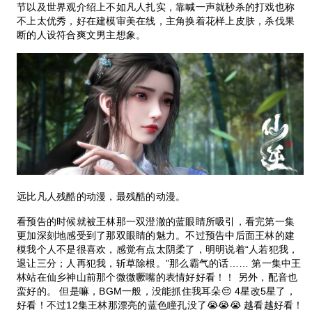
节以及世界观介绍上不如凡人扎实，靠喊一声就秒杀的打戏也称
不上太优秀，好在建模审美在线，主角换着花样上皮肤，杀伐果
断的人设符合爽文男主想象。
远比凡人残酷的动漫，最残酷的动漫。
看预告的时候就被王林那一双澄澈的蓝眼睛所吸引，看完第一集
更加深刻地感受到了那双眼睛的魅力。不过预告中后面王林的建
模我个人不是很喜欢，感觉有点太阴柔了，明明说着“人若犯我，
退让三分；人再犯我，斩草除根。”那么霸气的话…… 第一集中王
林站在仙乡神山前那个微微噘嘴的表情好好看！！ 另外，配音也
蛮好的。 但是嘛，BGM一般，没能抓住我耳朵😔 4星改5星了，
好看！不过12集王林那漂亮的蓝色瞳孔没了😭😭😭 越看越好看！