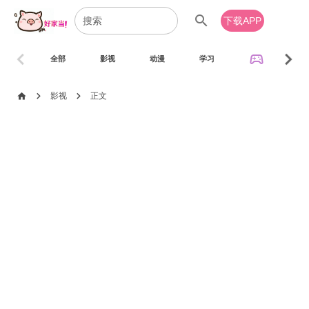
search
下载APP
chevron_left
chevron_right
sports_esports
全部
影视
动漫
学习
音乐
chevron_right
chevron_right
home
影视
正文