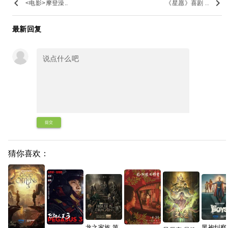
keyboard_arrow_left
keyboard_arrow_right
<电影>摩登澡..
《星愿》喜剧 ..
最新回复
提交
猜你喜欢：
龙之家族 第
黑袍纠察