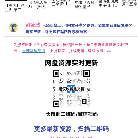
星辰变 最终
《飞驰人生
电影《给阿
三季 附 1～2
第1-五季
【美国】好
季 开播【更
3》（附系
嬷的情书》
季 4K WEB-
8终集 完
兆头 第三季
04集】【4K
列）沈腾 尹
免费高清观
DL.DDP5.1
4K HDR
(2026) 剧情
国字】网盘
正 黄景瑜 张
看1080P百
内嵌简繁英
内封简繁
/ 喜剧 / 奇幻
资源
本煜 魏翔 沙
度网盘资源
字幕 【单集
又名: 好兆头
溢 范丞丞 孙
好家当
已经汇聚上万T网友分享的资源，如果主贴和回复里的
7GB左右】
最终季 夸克
艺洲2026/剧
链接失效，请尝试在站内搜索框搜索
情/喜剧/运
动/4K电影
夸克
为您整理出了最新夸克资源，微信扫一扫下面二维码查看腾讯文档或
点击
最新网盘资源
。支持搜索，持续更新，建议收藏。🙏
更多最新资源，扫描二维码