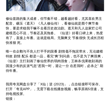
修仙套路的集大成者，但节奏不错，越看越好看，尤其喜欢男主
配音。碾压《遮天》《凡人修仙传》，看修仙就是图个爽节奏
快，要是求稳我干嘛不去看历史政治剧。遮天和凡人这家烂公司
建模恶心不说，节奏还及其拖沓。 《仙逆》好看口碑上来，热度
有了，直接上年番。这就是格局。无脑爽文 节奏很快 无成长历程
快准狠 死。
唯一在企鹅与不良人打平手的国番 剧情毫不拖泥带水，无论建模
特效 剧情 配乐 都是一品，看完“爽”到问鼎，也不是为了爽强爽，
《仙逆》主打刻画了修仙世界的弱肉强食，王林杀伐果敢刻画的
国漫少有的反派气息“惹我一时，退让一分 在惹我时，必杀之” 期
待年番。
我用夸克网盘分享了「X仙｜逆 (2023)」，点击链接即可保存。
打开「夸克APP」，无需下载在线播放视频，畅享原画5倍速，支
持电视投屏。
链接：