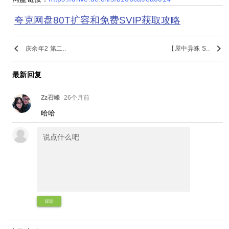
夸克网盘80T扩容和免费SVIP获取攻略
keyboard_arrow_left
keyboard_arrow_right
庆余年2 第二..
【屋中异蛛 S..
最新回复
Zz召峰
26个月前
哈哈
提交