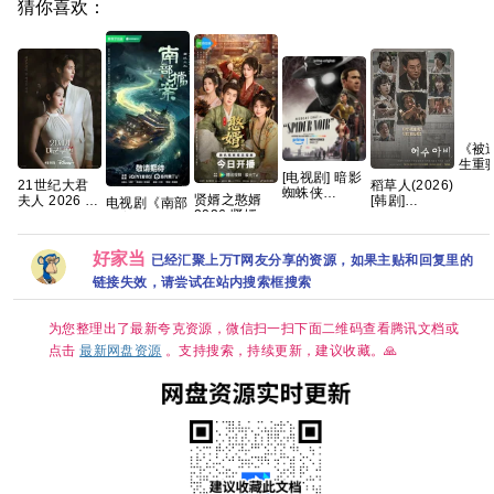
猜你喜欢：
《被
生重
[电视剧] 暗影
戏知
21世纪大君
稻草人(2026)
蜘蛛侠
双》(
贤婿之憨婿
夫人 2026 韩
[韩剧]
电视剧《南部
(2026)
漫|大
2026 贤婿2
剧 更09集 内
[1080P.WEB.DL.
档案》免费高
1080P 英语
网盘
古装喜剧爱情
嵌中字【夸克
韩语中字]
清1080P百度
中字 (全8集)
潘毅鸿 朱容
百度网盘+】
[4GB集]
网盘资源分享
[23.5G]
好家当
已经汇聚上万T网友分享的资源，如果主贴和回复里的
君 范梦 徐紫
茵 已更最新
链接失效，请尝试在站内搜索框搜索
夸克
为您整理出了最新夸克资源，微信扫一扫下面二维码查看腾讯文档或
点击
最新网盘资源
。支持搜索，持续更新，建议收藏。🙏