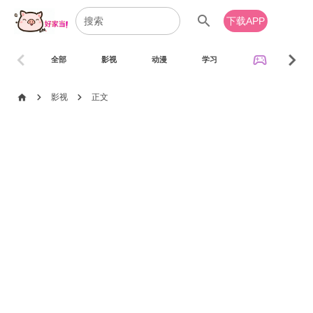
search
下载APP
chevron_left
chevron_right
sports_esports
全部
影视
动漫
学习
音乐
chevron_right
chevron_right
home
影视
正文