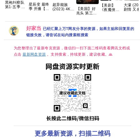
黑袍纠察队
星辰变 最终
超异能族
大濛 (202
【美剧】
第1-五季 全
【美国】好
季 开播【更
(2023) 4K
剧情 又名:
《夜魔侠：
8终集 完结
兆头 第三季
04集】【4K
超清内嵌简
Foggy Ta
重生 第二
4K HDR10
(2026) 剧情
国字】网盘
繁 8.9高分韩
夸克网盘
季》（附系
内封简繁英
/ 喜剧 / 奇幻
资源
剧【全20
列）查理·考
又名: 好兆头
集】
克斯 文森特·
好家当
已经汇聚上万T网友分享的资源，如果主贴和回复里的
最终季 夸克
多诺费奥 克
链接失效，请尝试在站内搜索框搜索
里斯滕·里特
2026/剧情/
动作/科幻/惊
为您整理出了最新夸克资源，微信扫一扫下面二维码查看腾讯文档或
悚/犯罪/奇
幻/冒险/4K
点击
最新网盘资源
。支持搜索，持续更新，建议收藏。🙏
完结 夸克
更多最新资源，扫描二维码