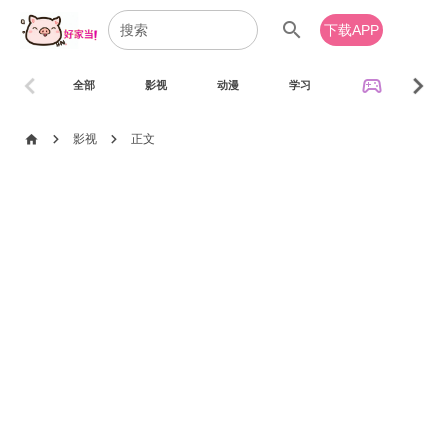
search
下载APP
chevron_left
chevron_right
sports_esports
全部
影视
动漫
学习
音乐
chevron_right
chevron_right
home
影视
正文