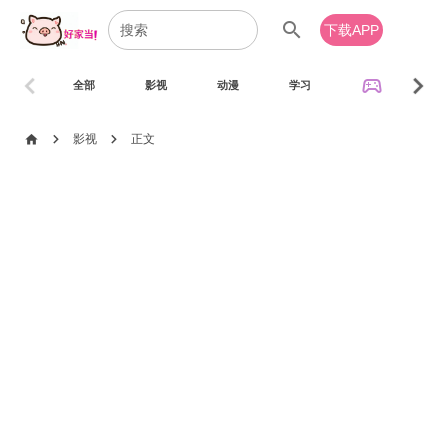
search
下载APP
chevron_left
chevron_right
sports_esports
全部
影视
动漫
学习
音乐
chevron_right
chevron_right
home
影视
正文