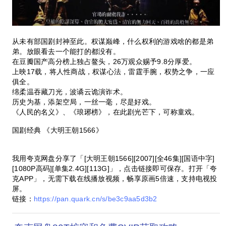
从未有部国剧封神至此。权谋巅峰，什么权利的游戏啥的都是弟
弟。放眼看去一个能打的都没有。
在豆瓣国产高分榜上独占鳌头，26万观众赐予9.8分厚爱。
上映17载，将人性商战，权谋心法，雷霆手腕，权势之争，一应
俱全。
绵柔温吞藏刀光，波谲云诡演诈术。
历史为基，添架空局，一丝一毫，尽是好戏。
《人民的名义》、《琅琊榜》，在此剧光芒下，可称童戏。
国剧经典 《大明王朝1566》
我用夸克网盘分享了「[大明王朝1566][2007][全46集][国语中字]
[1080P高码][单集2.4G][113G]」，点击链接即可保存。打开「夸
克APP」，无需下载在线播放视频，畅享原画5倍速，支持电视投
屏。
链接：
https://pan.quark.cn/s/be3c9aa5d3b2