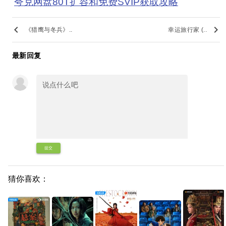
夸克网盘80T扩容和免费SVIP获取攻略
keyboard_arrow_left
keyboard_arrow_right
《猎鹰与冬兵》..
幸运旅行家 (..
最新回复
提交
猜你喜欢：