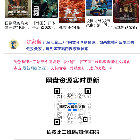
校园之外(校园
【韩国】群体
国剧悬案悬疑
恋曲) 第一季
군체 (2026) 动
篇完结4K高清
翘楚 全24集
御廷谣(2026)
爱情/运动【全
作 / 科幻 / 悬疑
国剧《悬案》
全4K超清【国
更新中
8集】官中简繁
/ 惊悚 又名: 尸
全集上线 王传
语中字】
[4K+1080P.国
英
杀禁区(港) / 尸
君江奇霖杨烁
【SDR
语中字.网盘资
好家当
已经汇聚上万T网友分享的资源，如果主贴和回复里的
速禁区(台) 夸
主演
DDP5.1】【完
源][2GB集]
链接失效，请尝试在站内搜索框搜索
克 影片讲述了
结】网盘资源
因不明感染事
观看
件而被封锁的
为您整理出了最新夸克资源，微信扫一扫下面二维码查看腾讯文档或
建筑内，孤立
无援的幸存者
点击
最新网盘资源
。支持搜索，持续更新，建议收藏。🙏
们对抗以无法
预测形态进化
的感染者的故
事。