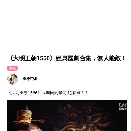
《大明王朝1566》經典國劇合集，無人能敵！
影视
锋行江湖
《大明王朝1566》豆瓣国剧最高 还有谁？！