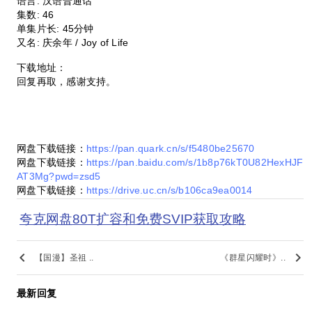
语言: 汉语普通话
集数: 46
单集片长: 45分钟
又名: 庆余年 / Joy of Life
下载地址：
回复再取，感谢支持。
网盘下载链接：
https://pan.quark.cn/s/f5480be25670
网盘下载链接：
https://pan.baidu.com/s/1b8p76kT0U82HexHJF
AT3Mg?pwd=zsd5
网盘下载链接：
https://drive.uc.cn/s/b106ca9ea0014
夸克网盘80T扩容和免费SVIP获取攻略
keyboard_arrow_left
keyboard_arrow_right
【国漫】圣祖 ..
《群星闪耀时》..
最新回复