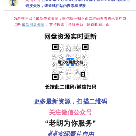
文字幕】
音、岳云鹏｜
链接失效，请尝试在站内搜索框搜索
【13.7G】惊
悬疑/传奇】夸
悚 悬疑 」
克
为您整理出了最新夸克资源，微信扫一扫下面二维码查看腾讯文档或
点击
最新网盘资源
。支持搜索，持续更新，建议收藏。🙏
更多最新资源，扫描二维码
关注微信公众号
“老胡为你服务”
✌✌实现看片自由