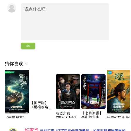
提交
猜你喜欢：
【国产剧】
《延禧攻略
(2018)》
【七月新番】
权欲之巅
【4K】【国语
令和的斑小姐
(2026)【全10
《南部档案》
长安的荔枝 剧
中字】【70集
恐怖/奇幻 更1
集】
免费1080P高
版【35集
全】【124G】
集 【夸克百度
【1080p】
清百度网盘资
全/4K超清
网盘+】
【韩语】【中
好家当
源下载
HDR】 【雷佳
已经汇聚上万T网友分享的资源，如果主贴和回复里的