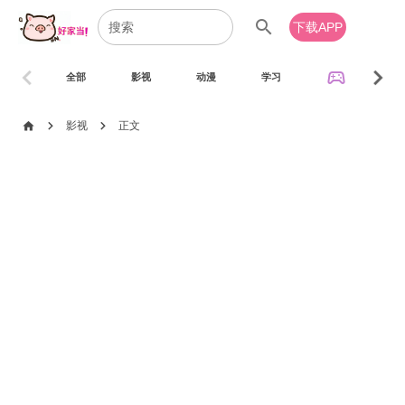
search
下载APP
chevron_left
chevron_right
sports_esports
全部
影视
动漫
学习
音乐
chevron_right
chevron_right
home
影视
正文