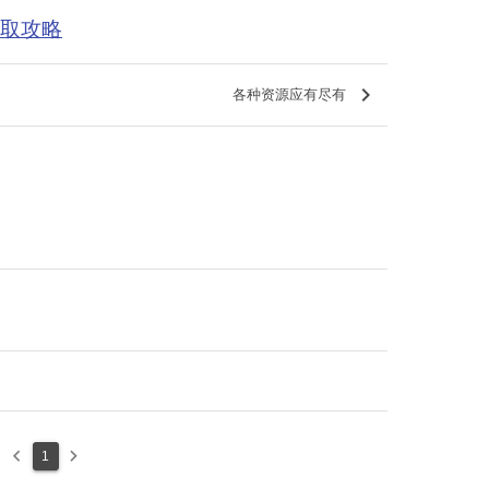
获取攻略
keyboard_arrow_right
各种资源应有尽有
keyboard_arrow_left
keyboard_arrow_right
1