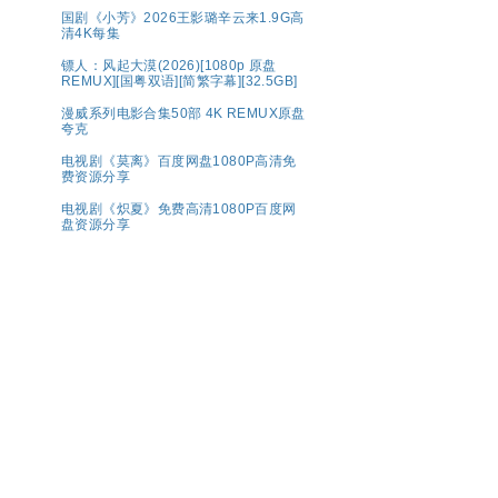
国剧《小芳》2026王影璐辛云来1.9G高
清4K每集
镖人：风起大漠(2026)[1080p 原盘
REMUX][国粤双语][简繁字幕][32.5GB]
漫威系列电影合集50部 4K REMUX原盘
夸克
电视剧《莫离》百度网盘1080P高清免
费资源分享
电视剧《炽夏》免费高清1080P百度网
盘资源分享