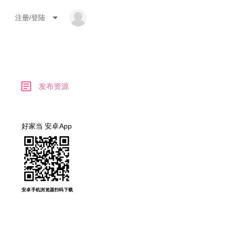
arrow_drop_down
注册/登陆
article
发布资源
好家当 安卓App
安卓手机浏览器扫码下载