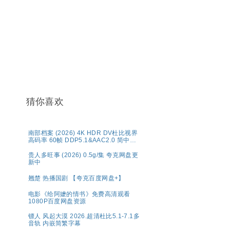
猜你喜欢
南部档案‎ (2026) 4K HDR DV杜比视界
高码率 60帧 DDP5.1&AAC2.0 简中字
幕【1～5GB/集】张新成/丁禹兮
贵人多旺事 (2026) 0.5g/集 夸克网盘更
新中
翘楚 热播国剧 【夸克百度网盘+】
电影《给阿嬷的情书》免费高清观看
1080P百度网盘资源
镖人 风起大漠 2026.超清杜比5.1-7.1多
音轨 内嵌简繁字幕