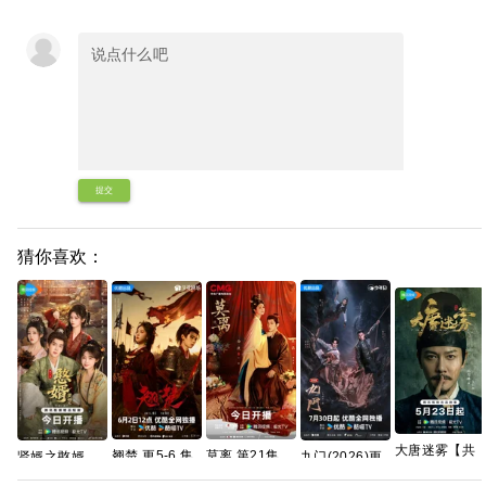
提交
猜你喜欢：
大唐迷雾【共
翘楚 更5-6 集
莫离 第21集
贤婿之憨婿
九门(2026)更
25集/4K超
资源
4K资源【实时
2026 贤婿2 古
新中
清】手慢无 夸