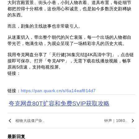
大到宫殿置景、街头小巷，小到人物衣着、道具布置，每处细节
都把控得十分精准，这份用心和诚意，也是如今多数历史剧稀缺
的东西。
而且，剧集的主线故事也非常吸引人。
从迷案切入，带出整个朝代的兴亡衰落，每一个出场的人物都自
带光芒，饱满生动，为观众呈现了一场精彩非凡的历史大戏。
我用夸克网盘分享了「天行健[36集完结][4K高清中字]」，点击链
接即可保存。打开「夸克APP」，无需下载在线播放视频，畅享
原画5倍速，支持电视投屏。
链接：
链接：
https://pan.quark.cn/s/6a14eaf814d7
夸克网盘80T扩容和免费SVIP获取攻略
keyboard_arrow_left
keyboard_arrow_right
植物大战僵尸杂..
钟声｜1080..
最新回复