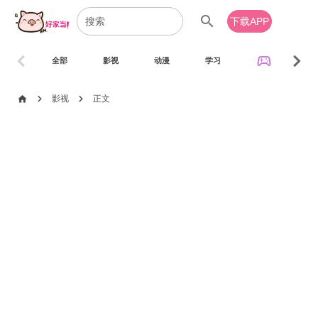
search
下载APP
chevron_left
chevron_right
sports_esports
全部
影视
动漫
学习
音乐
chevron_right
chevron_right
home
影视
正文