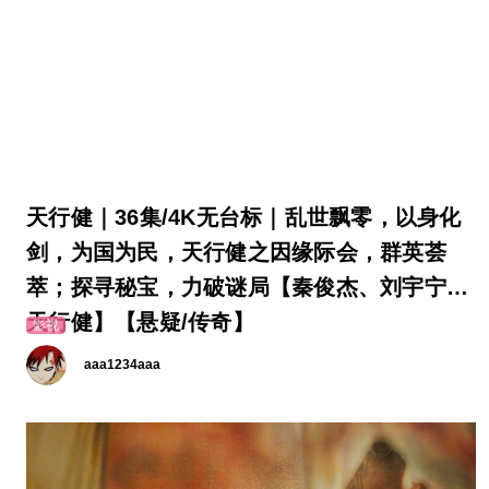
天行健｜36集/4K无台标｜乱世飘零，以身化
剑，为国为民，天行健之因缘际会，群英荟
萃；探寻秘宝，力破谜局【秦俊杰、刘宇宁｜
天行健】【悬疑/传奇】
影视
aaa1234aaa