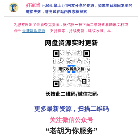
更新】超清在
装喜剧爱情 潘
[4K+1080P.国
克
线 网盘下载
好家当
毅鸿 朱容君 范
语中字网盘资
已经汇聚上万T网友分享的资源，如果主贴和回复里的
梦 徐紫茵 已更
源][1GB集]
链接失效，请尝试在站内搜索框搜索
最新 夸克
为您整理出了最新夸克资源，微信扫一扫下面二维码查看腾讯文档或
点击
最新网盘资源
。支持搜索，持续更新，建议收藏。🙏
更多最新资源，扫描二维码
关注微信公众号
“老胡为你服务”