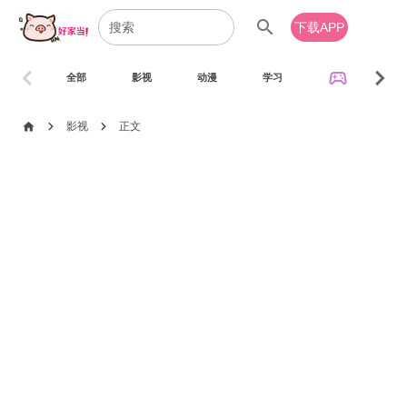
search
下载APP
chevron_left
chevron_right
sports_esports
全部
影视
动漫
学习
音乐
chevron_right
chevron_right
home
影视
正文