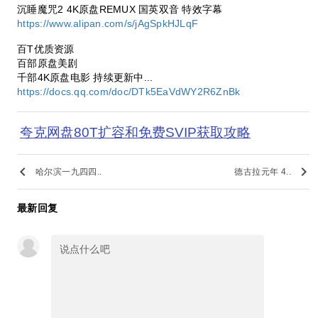
沉睡魔咒2 4K原盘REMUX 国英双音 特效字幕
https://www.alipan.com/s/jAgSpkHJLqF
百T优质资源
百部原盘美剧
千部4K原盘电影 持续更新中...
https://docs.qq.com/doc/DTk5EaVdWY2R6ZnBk
夸克网盘80T扩容和免费SVIP获取攻略
keyboard_arrow_left
keyboard_arrow_right
哈尔滨一九四四..
德古拉元年 4..
最新回复