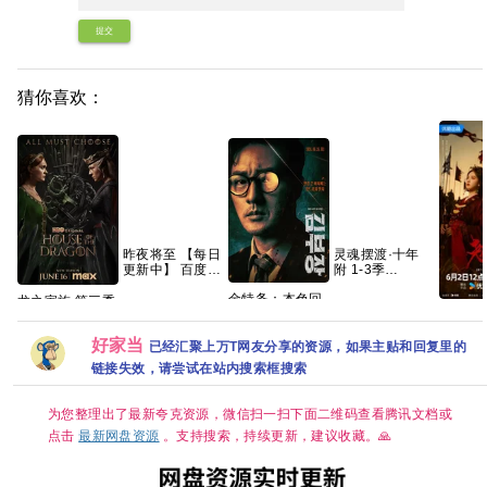
提交
猜你喜欢：
昨夜将至 【每日
灵魂摆渡·十年
更新中】 百度
附 1-3季
夸克 网盘资源
1080p+4K 国语
金特务：本色回
中字 82g 夸克
龙之家族 第三季
归 〔金部长〕
翘楚【
(2026)[更01集]
(2026) 英韩双语
🔥手慢
[4K.DV.HDR][高
好家当
音轨内封官方简
24集/4
已经汇聚上万T网友分享的资源，如果主贴和回复里的
码率][内封简繁
繁英韩多国字
帧+高
英][附1-2季]
链接失效，请尝试在站内搜索框搜索
幕.1080p.NF.WEB-
HDR】
[8GB集]
DL.M【单集2～
灵、周
3GB】
装/权
为您整理出了最新夸克资源，微信扫一扫下面二维码查看腾讯文档或
点击
最新网盘资源
。支持搜索，持续更新，建议收藏。🙏