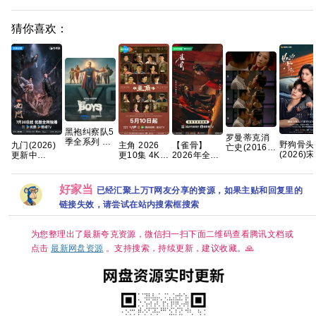
猜你喜欢：
黑袍纠察队5
罗曼蒂克消
季全系列 手
野狗骨头
九门(2026)
主角 2026
【雀骨】
亡史(2016)
慢无 【动作
(2026)
更新中
更10集 4K
2026年全网
[蓝光原盘
科幻/喜剧犯
龙 张婧仪
[4K+1080P.
高碼
更新至16
REMUX][内
罪】夸克
靖康 何
国语中字网
集，1280P
封简繁英][葛
练练 何
盘资源][1GB
国语中字，
优/章子怡]
好家当
已经汇聚上万T网友分享的资源，如果主贴和回复里的
周铁202
集]
艾米侯明昊
[19.6GB]
情/爱情/4
领衔，单集
链接失效，请尝试在站内搜索框搜索
资源更新
300MB超清
网盘资源分
享
为您整理出了最新夸克资源，微信扫一扫下面二维码查看腾讯文档或
点击
最新网盘资源
。支持搜索，持续更新，建议收藏。🙏