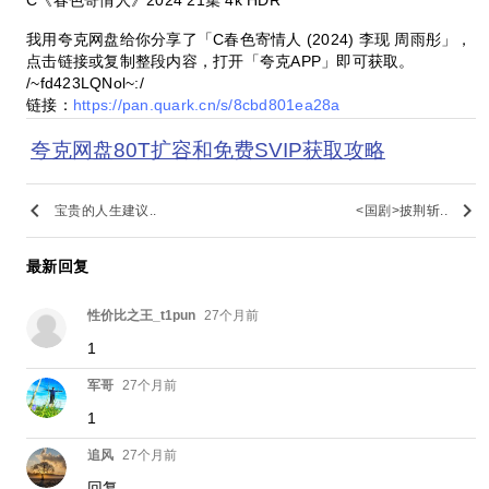
C《春色寄情人》2024 21集 4k HDR
我用夸克网盘给你分享了「C春色寄情人 (2024) 李现 周雨彤」，
点击链接或复制整段内容，打开「夸克APP」即可获取。
/~fd423LQNol~:/
链接：
https://pan.quark.cn/s/8cbd801ea28a
夸克网盘80T扩容和免费SVIP获取攻略
keyboard_arrow_left
keyboard_arrow_right
宝贵的人生建议..
<国剧>披荆斩..
最新回复
性价比之王_t1pun
27个月前
1
军哥
27个月前
1
追风
27个月前
回复