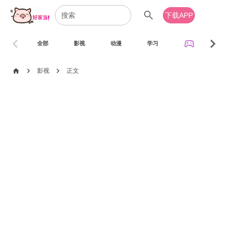
search
下载APP
chevron_left
chevron_right
sports_esports
全部
影视
动漫
学习
音乐
chevron_right
chevron_right
home
影视
正文