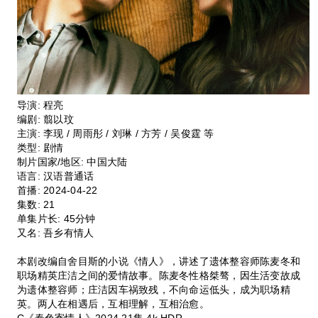
导演: 程亮
编剧: 翦以玟
主演: 李现 / 周雨彤 / 刘琳 / 方芳 / 吴俊霆 等
类型: 剧情
制片国家/地区: 中国大陆
语言: 汉语普通话
首播: 2024-04-22
集数: 21
单集片长: 45分钟
又名: 吾乡有情人
本剧改编自舍目斯的小说《情人》，讲述了遗体整容师陈麦冬和
职场精英庄洁之间的爱情故事。陈麦冬性格桀骜，因生活变故成
为遗体整容师；庄洁因车祸致残，不向命运低头，成为职场精
英。两人在相遇后，互相理解，互相治愈。