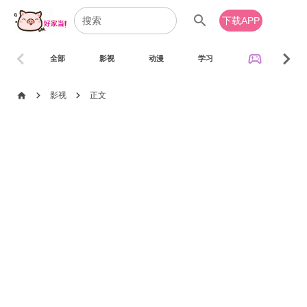
search
下载APP
chevron_left
chevron_right
sports_esports
全部
影视
动漫
学习
音乐
chevron_right
chevron_right
home
影视
正文