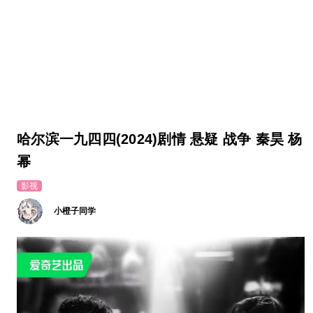
哈尔滨一九四四(2024)剧情 悬疑 战争 秦昊 杨
幂
影视
小橙子同学