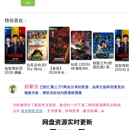
提交
猜你喜欢：
校园之外(校
仙逆 (2026)
玩具总动员5
低智商犯
园恋曲) 第一
低智商犯罪
【雀骨】
4K臻彩MAX
Toy Story 5
(2026) 
季 爱情/运动
2026 擒贼记
2026年全网
[动作/动画/
(2026) 剧情
记/4K 60
【全8集】官
犯罪悬疑 王
更新至16
奇幻/古装]
/ 喜剧 / 动画
50FPS S
中简繁英
骁 田曦薇 王
集，1280P
[单集约1GB]
/ 奇幻 / 冒险
杜比音效
传君 已更最
国语中字，
夸克
HDR
好家当
已经汇聚上万T网友分享的资源，如果主贴和回复里的
新 夸克
艾米侯明昊
HiveWe
领衔，单集
链接失效，请尝试在站内搜索框搜索
嵌简中字
300MB超清
【单集1
网盘资源分
3GB】
享
为您整理出了最新夸克资源，微信扫一扫下面二维码查看腾讯文档或
点击
最新网盘资源
。支持搜索，持续更新，建议收藏。🙏