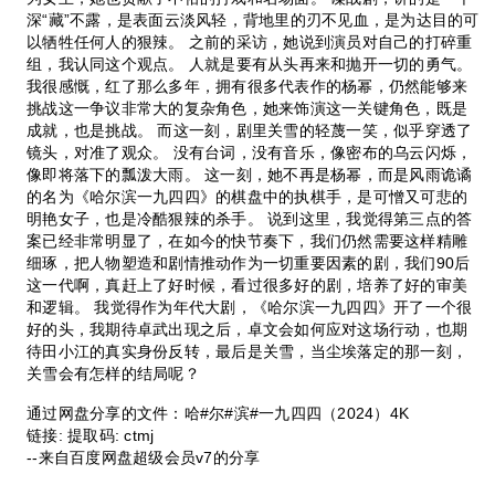
深“藏”不露，是表面云淡风轻，背地里的刃不见血，是为达目的可
以牺牲任何人的狠辣。 之前的采访，她说到演员对自己的打碎重
组，我认同这个观点。 人就是要有从头再来和抛开一切的勇气。
我很感慨，红了那么多年，拥有很多代表作的杨幂，仍然能够来
挑战这一争议非常大的复杂角色，她来饰演这一关键角色，既是
成就，也是挑战。 而这一刻，剧里关雪的轻蔑一笑，似乎穿透了
镜头，对准了观众。 没有台词，没有音乐，像密布的乌云闪烁，
像即将落下的瓢泼大雨。 这一刻，她不再是杨幂，而是风雨诡谲
的名为《哈尔滨一九四四》的棋盘中的执棋手，是可憎又可悲的
明艳女子，也是冷酷狠辣的杀手。 说到这里，我觉得第三点的答
案已经非常明显了，在如今的快节奏下，我们仍然需要这样精雕
细琢，把人物塑造和剧情推动作为一切重要因素的剧，我们90后
这一代啊，真赶上了好时候，看过很多好的剧，培养了好的审美
和逻辑。 我觉得作为年代大剧，《哈尔滨一九四四》开了一个很
好的头，我期待卓武出现之后，卓文会如何应对这场行动，也期
待田小江的真实身份反转，最后是关雪，当尘埃落定的那一刻，
关雪会有怎样的结局呢？
通过网盘分享的文件：哈#尔#滨#一九四四（2024）4K
链接: 提取码: ctmj
--来自百度网盘超级会员v7的分享