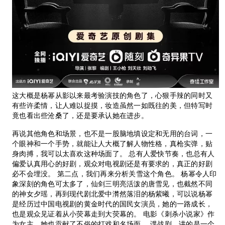
这大概是杨幂从影以来最考验演技的角色了，心狠手辣的同时又
有些许柔情，让人难以捉摸，妆造虽然一如既往的美，但特写时
竟也看出些沧桑了，还是要承认她在进步。
再说其他角色和场景，也不是一股脑地填设定和无用的台词，一
个眼神和一个手势，就能让人大概了解人物性格，真枪实弹，贴
身肉搏，我可以太喜欢这种场面了。 总有人爱快节奏，也总有人
偏爱认真用心的好剧，观众对电视剧还是有要求的，真正的好剧
必不会埋没。 第二点，我们再来分析关雪这个角色。 杨幂令人印
象深刻的角色可太多了，仙剑三明亮活泼的唐雪见，也截然不同
的神女夕瑶，再到现代剧北爱中潸然落泪的杨紫曦，可以说杨幂
是经历过中国电视剧的黄金时代的国民女演员，她的一路成长，
也是观众见证着从小荧幕走到大荧幕的。 电影《刺杀小说家》作
为女主，她也贡献了不俗的打戏和名场面。 谍战剧，讲的是一个