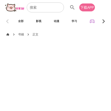
search
下载APP
chevron_left
chevron_right
sports_esports
全部
影视
动漫
学习
音乐
chevron_right
chevron_right
home
书籍
正文