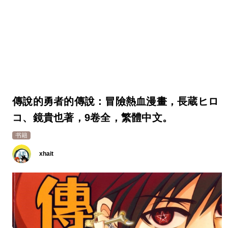
傳說的勇者的傳說：冒險熱血漫畫，長蔵ヒロ
コ、鏡貴也著，9卷全，繁體中文。
书籍
xhait