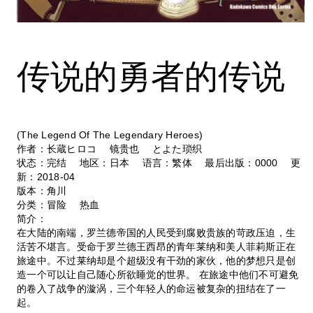
传说的勇者的传说
(The Legend Of The Legendary Heroes)
作者：长蔵ヒロコ 镜贵也 とよた琐织
状态：完结 地区：日本 语言：繁体 最后出版：0000 更
新：2018-04
版本：角川
分类：冒险 热血
简介：
在大陆的南端，罗兰德帝国的人民受到腐败贵族的苛政压迫，生
活苦不堪言。受命于罗兰德王西昂的青年莱纳和美人菲莉斯正在
旅途中。不过莱纳却是个超级没有干劲的家伙，他的梦想只是创
造一个可以让自己随心所欲睡觉的世界。 在旅途中他们不可避免
的卷入了战争的漩涡，三个年轻人的命运被复杂的扭结在了一
起。