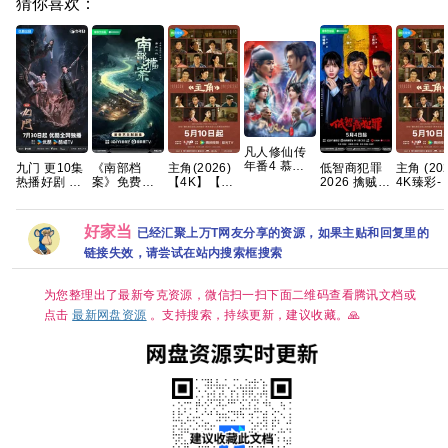
猜你喜欢：
凡人修仙传
年番4 慕兰
九门 更10集
《南部档
主角(2026)
低智商犯罪
主角 (202
之战
热播好剧 4K
案》免费
【4K】【国
2026 擒贼记
4K臻彩- 
【180】
高码【夸克
1080P高清
语中字】
犯罪悬疑 王
情]张嘉益
4K【夸克百
百度网盘+】
百度网盘资
【夸克/百
骁 田曦薇 王
浩存/秦
度网盘+】
源下载
度】
传君 已更最
国语中字 
好家当
已经汇聚上万T网友分享的资源，如果主贴和回复里的
新 夸克
集约1GB
链接失效，请尝试在站内搜索框搜索
为您整理出了最新夸克资源，微信扫一扫下面二维码查看腾讯文档或
点击
最新网盘资源
。支持搜索，持续更新，建议收藏。🙏