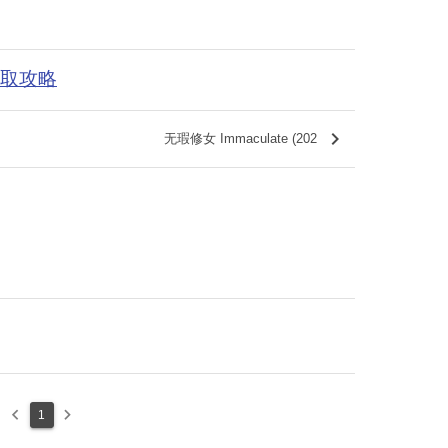
获取攻略
keyboard_arrow_right
无瑕修女 Immaculate (202
keyboard_arrow_left
keyboard_arrow_right
1