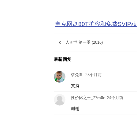
夸克网盘80T扩容和免费SVIP
keyboard_arrow_left
人间世 第一季 (2016)
最新回复
饼兔🐰
25个月前
支持
性价比之王_77m8r
24个月前
谢谢