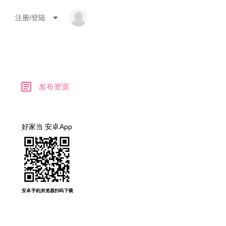
arrow_drop_down
注册/登陆
article
发布资源
好家当 安卓App
安卓手机浏览器扫码下载