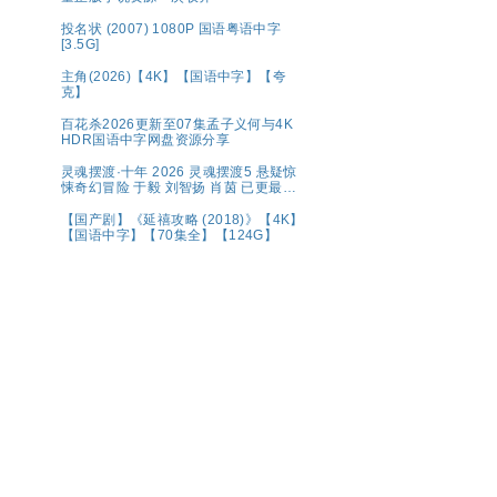
投名状 (2007) 1080P 国语粤语中字
[3.5G]
主角(2026)【4K】【国语中字】【夸
克】
百花杀2026更新至07集孟子义何与4K
HDR国语中字网盘资源分享
灵魂摆渡·十年 2026 灵魂摆渡5 悬疑惊
悚奇幻冒险 于毅 刘智扬 肖茵 已更最新
夸克
【国产剧】《延禧攻略 (2018)》【4K】
【国语中字】【70集全】【124G】