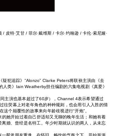
 / 皮特·艾甘 / 菲尔·戴维斯 / 卡尔·约翰逊 / 卡伦·索尼娅·
将和《疑犯追踪》“Alonzo” Clarke Peters将联袂主演由《去
真实的人类》Iain Weatherby担任编剧的六集电视剧《真爱》
主演也基本超过了60岁），Channel 4表示希望通过
过往荧幕上对老年角色的种种规则，也会用引人入胜的情
在这个颠覆性的故事来向年龄歧视进行“开炮”。
位退休下来的她开始过着自己舒适却又无聊的晚年生活；和她有着
目前已经离婚、曾经是名特工。年少时期就认识的两人，从未忘
n还有一帮老朋友重逢。在怀旧、畅饮的气氛之下，开始渐渐