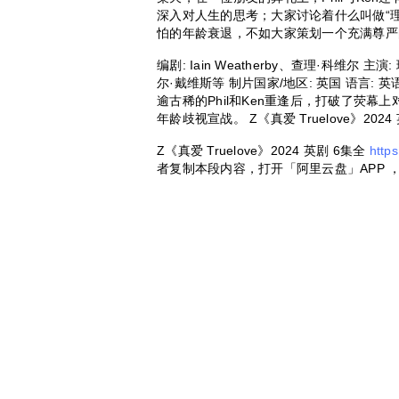
深入对人生的思考；大家讨论着什么叫做“
怕的年龄衰退，不如大家策划一个充满尊严
编剧: Iain Weatherby、查理·科维尔
尔·戴维斯等 制片国家/地区: 英国 语言: 英语 首
逾古稀的Phil和Ken重逢后，打破了荧
年龄歧视宣战。 Z《真爱 Truelove》2024
Z《真爱 Truelove》2024 英剧 6集全
http
者复制本段内容，打开「阿里云盘」APP