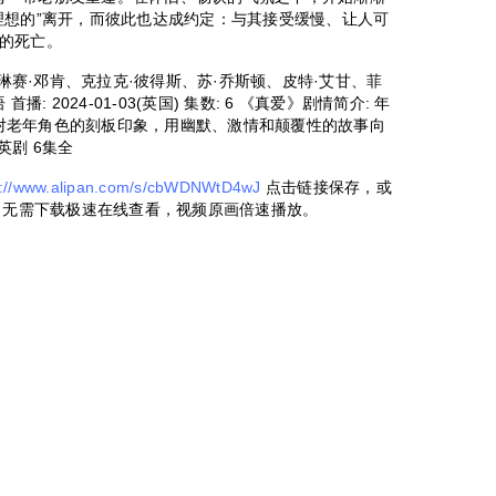
理想的”离开，而彼此也达成约定：与其接受缓慢、让人可
的死亡。
 主演: 琳赛·邓肯、克拉克·彼得斯、苏·乔斯顿、皮特·艾甘、菲
播: 2024-01-03(英国) 集数: 6 《真爱》剧情简介: 年
幕上对老年角色的刻板印象，用幽默、激情和颠覆性的故事向
 英剧 6集全
s://www.alipan.com/s/cbWDNWtD4wJ
点击链接保存，或
 ，无需下载极速在线查看，视频原画倍速播放。