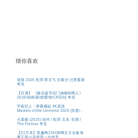
猜你喜欢
迷墙 2026 犯罪 郭京飞 任素汐 已更最新
夸克
【日漫】 《躲在超市后门抽烟的两人》
2026/动画/剧情/爱情/CR完结 夸克
宇宙巨人：希曼崛起 4K高清
Masters.of.the.Universe.2026 [百度/夸
克]
火遮眼 (2025) 动作 / 犯罪 又名: 狂怒 /
The Furious 夸克
【31万本】笔趣阁234GB网文大合集海
量正版小说资源一次收齐