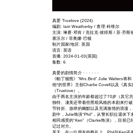
真爱 Truelove (2024)
编剧: Iain Weatherby / 查理·科维尔
主演: 琳赛·邓肯 / 克拉克·彼得斯 / 苏·乔斯顿
塞沃尔 / 菲奥娜·巴顿
制片国家/地区: 英国
语言: 英语
首播: 2024-01-03(英国)
集数: 6
真爱的剧情简介 · · · · · ·
《帕丁顿熊》“Mrs.Bird” Julie Walters
他*的世界》主创Charlie Covell以及《
（Truelove）。
由于两名主演的年龄都超过了70岁（其它共同
独特、凄美还带着些黑暗风格的本剧来打破
节转折、放肆的幽默以及充满激情的浪漫，
剧中，Julie饰演“Phil”，从警长职
相同感受的“Ken”（Clarke饰演），
记过对方。
某天，在一位朋友的葬礼上，Phil与Ke