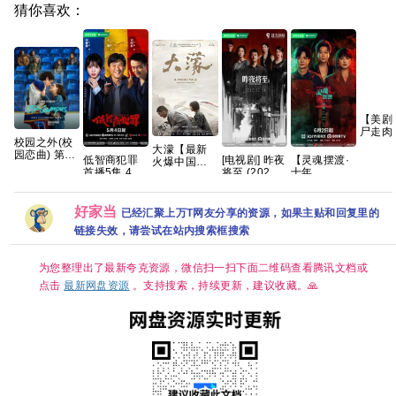
猜你喜欢：
【美剧
尸走肉 
校园之外(校
季 108
大濛【最新
园恋曲) 第一
语中字 
低智商犯罪
[电视剧] 昨夜
【灵魂摆渡·
火爆中国台
季 爱情/运动
首播5集 4K
将至 (2026)
十年
湾片🈲手慢
【全8集】官
喜剧 悬疑
4K 国语中字
(2026)】
无】 该片荣
中简繁英
(全12集)
【全24集】
获第62届金
[12.2G]
【1080P高
好家当
🐴奖✨ 最佳
已经汇聚上万T网友分享的资源，如果主贴和回复里的
码】【国语
影片、最佳
链接失效，请尝试在站内搜索框搜索
中字】【单
原著剧本 等5
集/0.3G】
项大奖🏆 夸
【大陆：悬
克
为您整理出了最新夸克资源，微信扫一扫下面二维码查看腾讯文档或
疑 / 惊悚 / 短
片 / 奇幻 / 冒
点击
最新网盘资源
。支持搜索，持续更新，建议收藏。🙏
险】【主演:
于毅 / 刘智
扬】