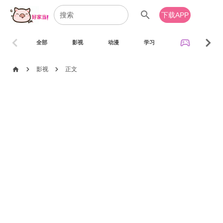
search
下载APP
chevron_left
chevron_right
sports_esports
全部
影视
动漫
学习
音乐
chevron_right
chevron_right
home
影视
正文