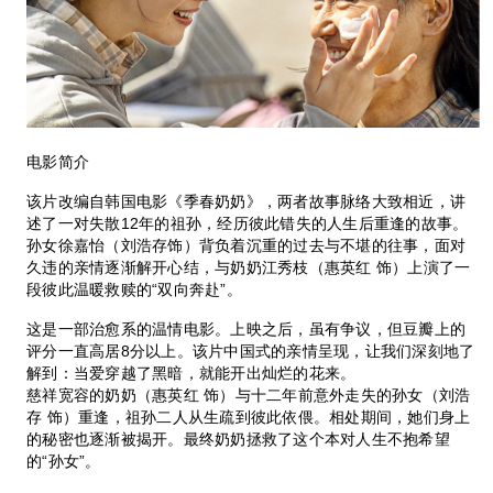
电影简介
该片改编自韩国电影《季春奶奶》，两者故事脉络大致相近，讲
述了一对失散12年的祖孙，经历彼此错失的人生后重逢的故事。
孙女徐嘉怡（刘浩存饰）背负着沉重的过去与不堪的往事，面对
久违的亲情逐渐解开心结，与奶奶江秀枝（惠英红 饰）上演了一
段彼此温暖救赎的“双向奔赴”。
这是一部治愈系的温情电影。上映之后，虽有争议，但豆瓣上的
评分一直高居8分以上。该片中国式的亲情呈现，让我们深刻地了
解到：当爱穿越了黑暗，就能开出灿烂的花来。
慈祥宽容的奶奶（惠英红 饰）与十二年前意外走失的孙女（刘浩
存 饰）重逢，祖孙二人从生疏到彼此依偎。相处期间，她们身上
的秘密也逐渐被揭开。最终奶奶拯救了这个本对人生不抱希望
的“孙女”。