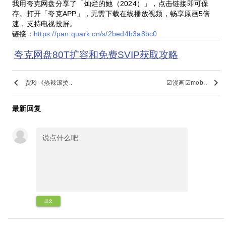
我用夸克网盘分享了「灿烂的她（2024）」，点击链接即可保
存。打开「夸克APP」，无需下载在线播放视频，畅享原画5倍
速，支持电视投屏。
链接：
https://pan.quark.cn/s/2bed4b3a8bc0
夸克网盘80T扩容和免费SVIP获取攻略
keyboard_arrow_left
keyboard_arrow_right
贾玲《热辣滚烫..
☑漫画☑mob..
最新回复
提交