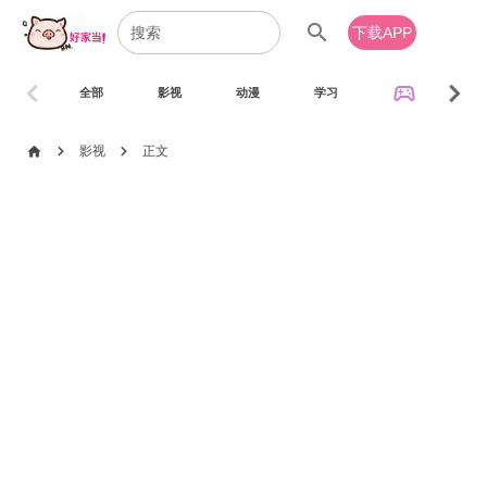
search
下载APP
chevron_left
chevron_right
sports_esports
全部
影视
动漫
学习
音乐
chevron_right
chevron_right
home
影视
正文