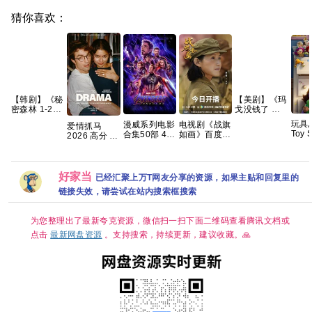
猜你喜欢：
【韩剧】《秘
【美剧】《玛
密森林 1-2
戈没钱了 第
季》
一季
玩具
漫威系列电影
电视剧《战旗
爱情抓马
【1080p】
(2026)》
Toy S
合集50部 4K
如画》百度云
2026 高分 爱
【韩语中字】
【1080P】
(2026) 剧
REMUX原盘
网盘1080P高
情 【正式
【63.6G】
【中英字幕】
喜剧 /
夸克
清免费资源下
版】 内嵌官
【8集全】
奇幻 /
载
中
【14.5G】
克
好家当
已经汇聚上万T网友分享的资源，如果主贴和回复里的
链接失效，请尝试在站内搜索框搜索
为您整理出了最新夸克资源，微信扫一扫下面二维码查看腾讯文档或
点击
最新网盘资源
。支持搜索，持续更新，建议收藏。🙏