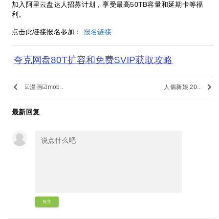
加入阿里云盘达人招募计划，享受最高50TB容量和延期卡等福
利。
点击此链接报名参加：
报名链接
夸克网盘80T扩容和免费SVIP获取攻略
keyboard_arrow_left
keyboard_arrow_right
☑漫画☑mob..
人偶新娘 20..
最新回复
提交