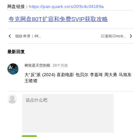
网盘链接：
https://pan.quark.cn/s/209c4c04189a
夸克网盘80T扩容和免费SVIP获取攻略
keyboard_arrow_left
keyboard_arrow_right
猫妖奇谭｜4K..
☑漫画☑mob..
最新回复
树枝是天空的根
28个月前
大“反”派 (2024) 喜剧电影 包贝尔 李嘉琦 周大勇 马旭东
王喳喳