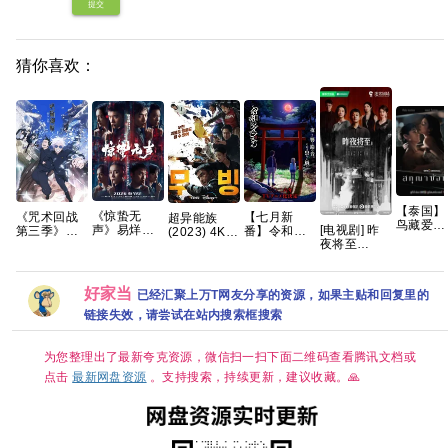
提交
猜你喜欢：
【泰国】
《惊蛰无
《咒术回战
【七月新
超异能族
鸟藏爱
[电视剧] 昨
声》易烊千
第三季》
番】令和的
(2023) 4K
(2026) 
夜将至
玺 朱一龙 宋
(2026) 【合
斑小姐 恐怖/
超清内嵌简
/ 爱情 又
(2026) 4K
佳 雷佳音 杨
集】【全12
奇幻 更1集
繁 8.9高分韩
欲望低语 
国语中字 (全
幂 张译 刘诗
集 已完结】
【夸克百度
剧【全20
隐欲囚笼
12集)
诗2026/剧
【4K 超高
网盘+】
集】
好家当
已经汇聚上万T网友分享的资源，如果主贴和回复里的
克
[12.2G]
情/犯罪/4K
清】【内置
电影 夸克
链接失效，请尝试在站内搜索框搜索
中文字幕】
（1.2G/集 共
133.4G）
为您整理出了最新夸克资源，微信扫一扫下面二维码查看腾讯文档或
【附1-2季
+系列】夸克
点击
最新网盘资源
。支持搜索，持续更新，建议收藏。🙏