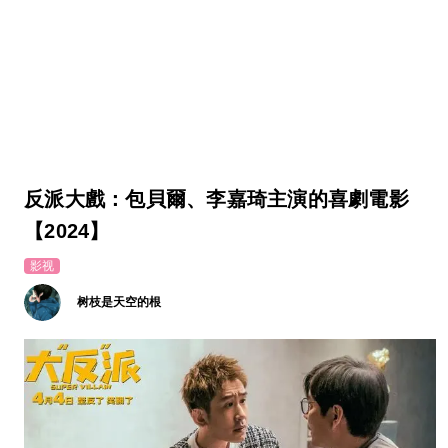
反派大戲：包貝爾、李嘉琦主演的喜劇電影
【2024】
影视
树枝是天空的根