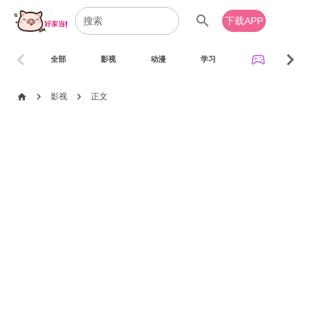
search
下载APP
chevron_left
chevron_right
sports_esports
全部
影视
动漫
学习
音乐
chevron_right
chevron_right
home
影视
正文