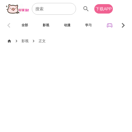
search
下载APP
chevron_left
chevron_right
sports_esports
全部
影视
动漫
学习
音乐
chevron_right
chevron_right
home
影视
正文