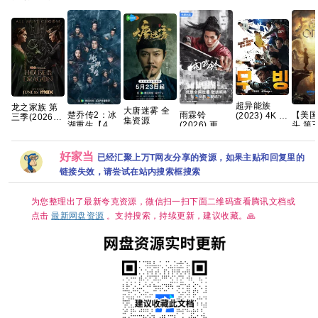
超异能族
龙之家族 第
大唐迷雾 全
雨霖铃
楚乔传2：冰
【美
(2023) 4K 超
三季(2026)
集资源
(2026) 更新
湖重生【40
头 第
清内嵌简繁
[更01集]
中
集全】 【附
(2026
8.9高分韩剧
[4K.DV.HDR]
[4k+1080P]
赠 赵丽颖版
喜剧 /
【全20集】
[高码率][内封
[国语中字]
楚乔传 第一
又名:
好家当
简繁英][附1-
已经汇聚上万T网友分享的资源，如果主贴和回复里的
[1.5GB集]
部】夸克
最终季
2季][8GB集]
链接失效，请尝试在站内搜索框搜索
为您整理出了最新夸克资源，微信扫一扫下面二维码查看腾讯文档或
点击
最新网盘资源
。支持搜索，持续更新，建议收藏。🙏