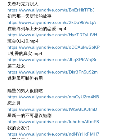
失恋巧克力职人
https://www.aliyundrive.com/s/BnErHitTFbJ
初恋那一天所读的故事
https://www.aliyundrive.com/s/2kDu95VeLjA
在最终列车上开始的恋爱.mp4
https://www.aliyundrive.com/s/HyzTRTyLfVH
班会01-10.mp4
https://www.aliyundrive.com/s/oDCAukwSbKP
L礼香的真实.mp4
https://www.aliyundrive.com/s/JLqXPbWhjSr
第二处女
https://www.aliyundrive.com/s/Dkr3Fn5u92m
逃避虽可耻但有用
隔壁的男人很能吃
https://www.aliyundrive.com/s/nmCyU2rn4NB
恋之月
https://www.aliyundrive.com/s/tWSAtLKJfmD
星新一的不可思议短剧
https://www.aliyundrive.com/s/fuhobmAKmP8
我的女友们
https://www.aliyundrive.com/s/ndNYrHxFMH7