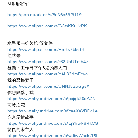
M幕府将军
https://pan.quark.cn/s/8e36a59f9119
https://www.alipan.com/s/G5tsKKrUkRK
水手服与机关枪 等文件
https://www.alipan.com/s/Freks7bk6tH
红苹果
https://www.alipan.com/s/r62UbUTmb4z
昼颜：工作日下午3点的恋人们
https://www.alipan.com/s/YAL33dmEcyo
我的恐怖妻子
https://www.alipan.com/s/UNNJ8ZaGgsX
你想陷落于我
https://www.aliyundrive.com/s/pcjqkZ6dAZN
高岭之花
https://www.aliyundrive.com/s/YaeXaVBCqLe
东京爱情故事
https://www.aliyundrive.com/s/EjYhwN8RkCG
复仇的未亡人
https://www.aliyundrive.com/s/wdtwWhck7P6