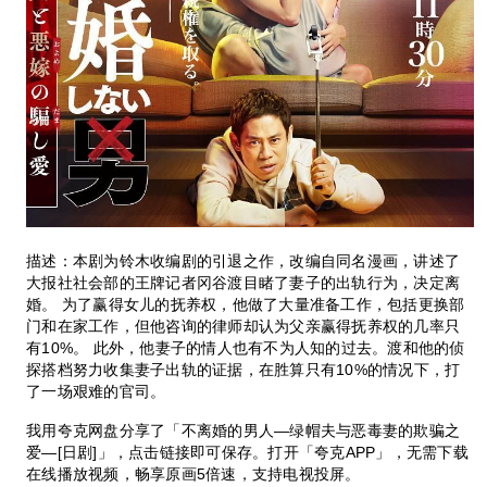
描述：本剧为铃木收编剧的引退之作，改编自同名漫画，讲述了
大报社社会部的王牌记者冈谷渡目睹了妻子的出轨行为，决定离
婚。 为了赢得女儿的抚养权，他做了大量准备工作，包括更换部
门和在家工作，但他咨询的律师却认为父亲赢得抚养权的几率只
有10%。 此外，他妻子的情人也有不为人知的过去。渡和他的侦
探搭档努力收集妻子出轨的证据，在胜算只有10%的情况下，打
了一场艰难的官司。
我用夸克网盘分享了「不离婚的男人―绿帽夫与恶毒妻的欺骗之
爱―[日剧]」，点击链接即可保存。打开「夸克APP」，无需下载
在线播放视频，畅享原画5倍速，支持电视投屏。