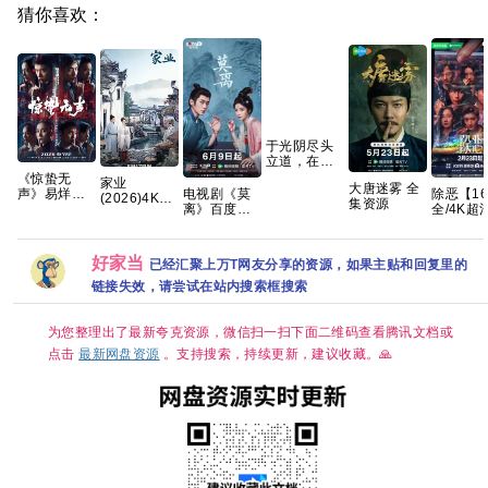
猜你喜欢：
于光阴尽头
立道，在轮
回之外成仙
《惊蛰无
家业
大唐迷雾 全
—— 耳根重
除恶【1
电视剧《莫
声》易烊千
(2026)4K
集资源
磅长篇神话
全/4K超
离》百度网
玺 朱一龙 宋
60FPS 杜比
修真《光阴
彩】手慢
盘1080P高
佳 雷佳音 杨
音效
之外》典藏
迷雾剧场
清免费资源
幂 张译 刘诗
HiveWeb/简
完整版
开年人性
分享
诗2026/剧
体中文/夸克
好家当
已经汇聚上万T网友分享的资源，如果主贴和回复里的
罪大剧 
情/犯罪/4K
百度网盘/单
电影 夸克
链接失效，请尝试在站内搜索框搜索
集1GB】
为您整理出了最新夸克资源，微信扫一扫下面二维码查看腾讯文档或
点击
最新网盘资源
。支持搜索，持续更新，建议收藏。🙏