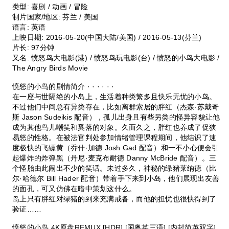
类型: 喜剧 / 动画 / 冒险
制片国家/地区: 芬兰 / 美国
语言: 英语
上映日期: 2016-05-20(中国大陆/美国) / 2016-05-13(芬兰)
片长: 97分钟
又名: 愤怒鸟大电影(港) / 愤怒鸟玩电影(台) / 愤怒的小鸟大电影 /
The Angry Birds Movie
愤怒的小鸟的剧情简介 · · · · · ·
在一座与世隔绝的小岛上，生活着种类繁多且快乐无忧的小鸟。
不过他们中间总有异类存在，比如离群索居的胖红（杰森·苏戴奇
斯 Jason Sudeikis 配音），孤儿出身且有些另类的怪异容貌让他
成为其他鸟儿嘲笑和奚落的对象。久而久之，胖红也养成了促狭
易怒的性格。在被法官判处参加情绪管理课程期间，他结识了速
度极快的飞镖黄（乔什·加德 Josh Gad 配音）和一不小心便会引
起爆炸的炸弹黑（丹尼·麦克布耐德 Danny McBride 配音）。三
个怪胎由此闹出不少的笑话。未过多久，神秘的绿猪莱纳德（比
尔·哈德尔 Bill Hader 配音）带着手下来到小岛，他们展现出友善
的面孔，可又仿佛在暗中策划这什么。
岛上只有胖红对绿猪的到来充满戒备，而他的担忧也很快得到了
验证……
愤怒的小鸟 4K原盘REMUX [HDR] [国粤英三语] [内封简英双字]