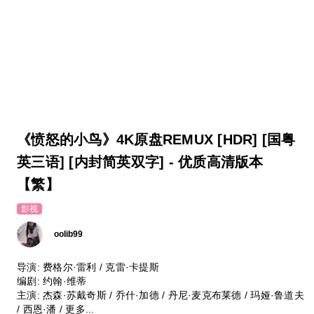
《愤怒的小鸟》4K原盘REMUX [HDR] [国粤
英三语] [内封简英双字] - 优质高清版本
【繁】
影视
oolib99
导演: 费格尔·雷利 / 克雷·卡提斯
编剧: 约翰·维蒂
主演: 杰森·苏戴奇斯 / 乔什·加德 / 丹尼·麦克布莱德 / 玛娅·鲁道夫
/ 西恩·潘 / 更多...