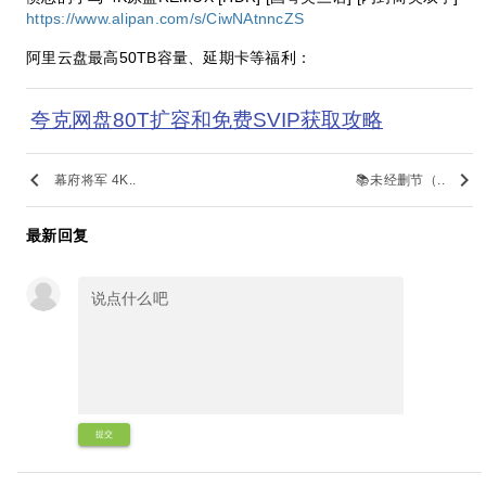
https://www.alipan.com/s/CiwNAtnncZS
阿里云盘最高50TB容量、延期卡等福利：
夸克网盘80T扩容和免费SVIP获取攻略
keyboard_arrow_left
keyboard_arrow_right
幕府将军 4K..
📚未经删节（..
最新回复
提交