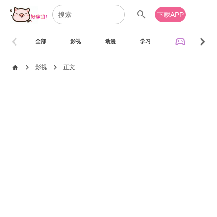
search
下载APP
chevron_left
chevron_right
sports_esports
全部
影视
动漫
学习
音乐
chevron_right
chevron_right
home
影视
正文