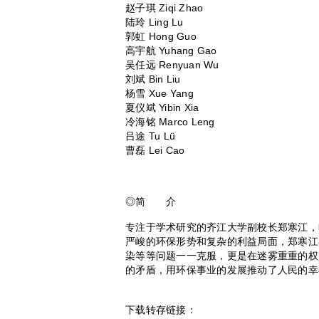
赵子琪 Ziqi Zhao
陆玲 Ling Lu
郭虹 Hong Guo
高宇航 Yuhang Gao
吴任远 Renyuan Wu
刘斌 Bin Liu
杨雪 Xue Yang
夏仪斌 Yibin Xia
冷海铭 Marco Leng
吕途 Tu Lü
曹磊 Lei Cao
◎简 介
专注于学术研究的齐江大学副校长郑寒江，
严峻的环保形势和复杂的利益局面，郑寒江
染等等问题一一克服，更是在迷雾重重的权
的矛盾，用环保事业的发展推动了人民的幸
下载转存链接：