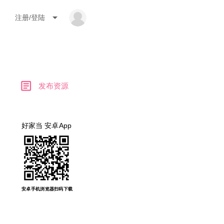
arrow_drop_down
注册/登陆
article
发布资源
好家当 安卓App
安卓手机浏览器扫码下载