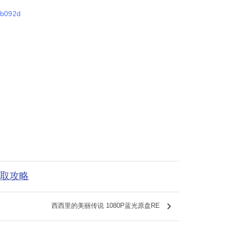
0b092d
获取攻略
keyboard_arrow_right
西西里的美丽传说 1080P蓝光原盘RE