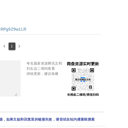
s/tRPg9Z9w1LR
keyboard_arrow_left
keyboard_arrow_right
1
夸克最新资源腾讯文档
扫右边二维码查看
持续更新，建议收藏
资源，如果主贴和回复里的链接失效，请尝试在站内搜索框搜索