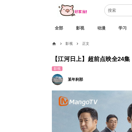
全部
影视
动漫
学习
home
影视
正文
chevron_right
chevron_right
【江河日上】超前点映全24集
影视
某年刹那