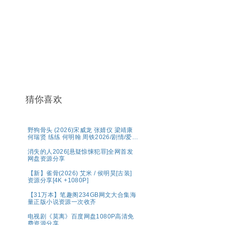
猜你喜欢
野狗骨头 (2026)宋威龙 张婧仪 梁靖康
何瑞贤 练练 何明翰 周铁2026/剧情/爱
情/4K资源更新中
消失的人2026[悬疑惊悚犯罪]全网首发
网盘资源分享
【新】雀骨(2026) 艾米 / 侯明昊[古装]
资源分享[4K +1080P]
【31万本】笔趣阁234GB网文大合集海
量正版小说资源一次收齐
电视剧《莫离》百度网盘1080P高清免
费资源分享