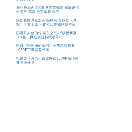
扁豆爱焖面 2026 复婚前规则 家庭爱情
朱雨辰 高露 已更最新 夸克
国剧悬案悬疑篇完结4K高清 国剧《悬
案》全集上线 王传君江奇霖杨烁主演
国漫凡人修仙传 慕兰之战4K版更新至
184集，网盘资源持续收录中
电影《给阿嬷的情书》免费高清观看
1080P百度网盘资源
电视剧《莫离》百度网盘1080P高清免
费资源分享