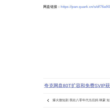
网盘链接：
https://pan.quark.cn/s/df76a9
夸克网盘80T扩容和免费SVIP
keyboard_arrow_left
爆火微短剧 我在八零年代当后妈 咪蒙 短