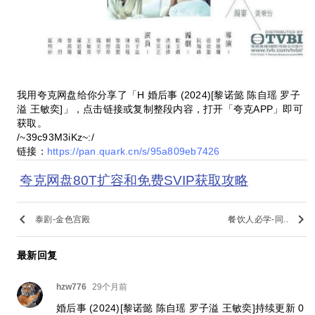
我用夸克网盘给你分享了「H 婚后事 (2024)[黎诺懿 陈自瑶 罗子
溢 王敏奕]」，点击链接或复制整段内容，打开「夸克APP」即可
获取。
/~39c93M3iKz~:/
链接：
https://pan.quark.cn/s/95a809eb7426
夸克网盘80T扩容和免费SVIP获取攻略
keyboard_arrow_left
keyboard_arrow_right
泰剧-金色宫殿
餐饮人必学-同..
最新回复
hzw776
29个月前
婚后事 (2024)[黎诺懿 陈自瑶 罗子溢 王敏奕]持续更新 0