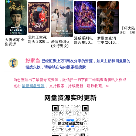
【环大陆
剧】《寒
风起春山
我的王室死
罗曼蒂克消
漫威系列电
大唐迷雾 全
(2026)》
爱情有烟火
对头 2026
亡史(2016)
影合集50部
集资源
【1080
(投行男女)
【首播】
[蓝光原盘
4K REMUX
【官中/
已更7集
【穿越、爱
REMUX][内
原盘 夸克
中字/三
【4K超清
情】 【林智
封简繁英][葛
版】【共
SDR】国语
妍 / 许南
优/章子怡]
好家当
已经汇聚上万T网友分享的资源，如果主贴和回复里的
集】
中字 网盘资
俊】【韩剧
[19.6GB]
源下载
中字】
链接失效，请尝试在站内搜索框搜索
为您整理出了最新夸克资源，微信扫一扫下面二维码查看腾讯文档或
点击
最新网盘资源
。支持搜索，持续更新，建议收藏。🙏