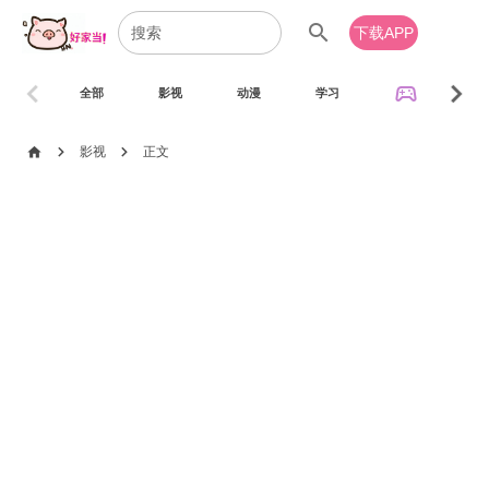
search
下载APP
chevron_left
chevron_right
sports_esports
全部
影视
动漫
学习
音乐
chevron_right
chevron_right
home
影视
正文