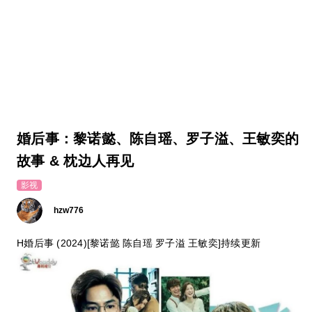
婚后事：黎诺懿、陈自瑶、罗子溢、王敏奕的
故事 & 枕边人再见
影视
hzw776
H婚后事 (2024)[黎诺懿 陈自瑶 罗子溢 王敏奕]持续更新