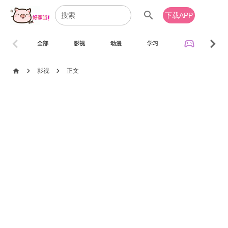
search
下载APP
chevron_left
chevron_right
sports_esports
全部
影视
动漫
学习
音乐
chevron_right
chevron_right
home
影视
正文