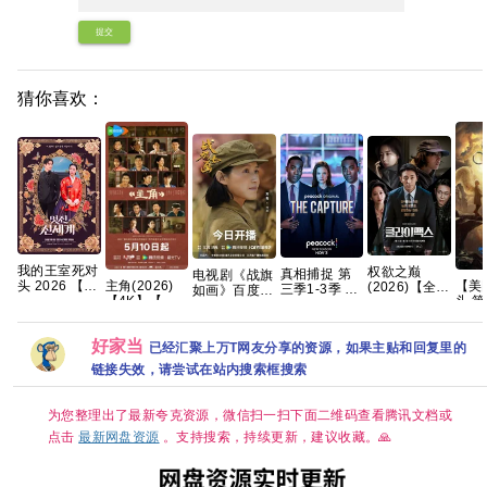
提交
猜你喜欢：
我的王室死对
权欲之巅
真相捕捉 第
电视剧《战旗
头 2026 【首
主角(2026)
【美
(2026)【全
三季1-3季 英
如画》百度云
播】【穿越、
【4K】【国
头 
10集】
剧 [剧情/惊悚]
网盘1080P高
爱情】 【林
语中字】【夸
(202
【1080p】
[荷丽黛·格兰
清免费资源下
智妍 / 许南
克/百度】
喜剧 
【韩语】【中
杰 / 帕帕·厄
载
好家当
俊】【韩剧中
名:
文字幕】
已经汇聚上万T网友分享的资源，如果主贴和回复里的
希度]
字】
终季
【13.7G】惊
链接失效，请尝试在站内搜索框搜索
悚 悬疑 」
为您整理出了最新夸克资源，微信扫一扫下面二维码查看腾讯文档或
点击
最新网盘资源
。支持搜索，持续更新，建议收藏。🙏