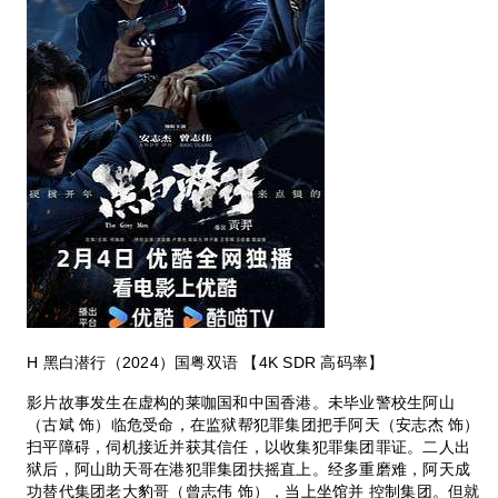
H 黑白潜行（2024）国粤双语 【4K SDR 高码率】
影片故事发生在虚构的莱咖国和中国香港。未毕业警校生阿山
（古斌 饰）临危受命，在监狱帮犯罪集团把手阿天（安志杰 饰）
扫平障碍，伺机接近并获其信任，以收集犯罪集团罪证。二人出
狱后，阿山助天哥在港犯罪集团扶摇直上。经多重磨难，阿天成
功替代集团老大豹哥（曾志伟 饰），当上坐馆并 控制集团。但就