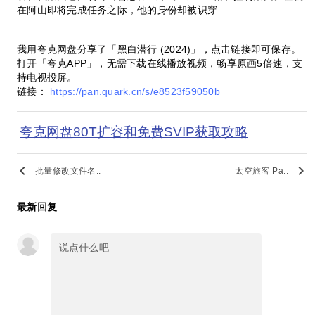
在阿山即将完成任务之际，他的身份却被识穿……
我用夸克网盘分享了「黑白潜行 (2024)」，点击链接即可保存。
打开「夸克APP」，无需下载在线播放视频，畅享原画5倍速，支
持电视投屏。
链接：
https://pan.quark.cn/s/e8523f59050b
夸克网盘80T扩容和免费SVIP获取攻略
keyboard_arrow_left
keyboard_arrow_right
批量修改文件名..
太空旅客 Pa..
最新回复