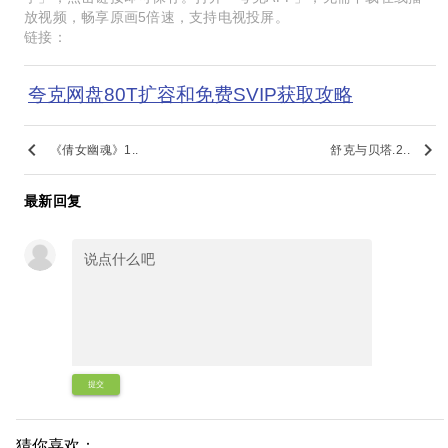
放视频，畅享原画5倍速，支持电视投屏。
链接：
夸克网盘80T扩容和免费SVIP获取攻略
keyboard_arrow_left
keyboard_arrow_right
《倩女幽魂》1..
舒克与贝塔.2..
最新回复
提交
猜你喜欢：