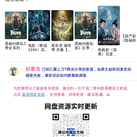
【国产剧
《隐秘的
黑袍纠察队5
黑袍纠察队
落 (2020
电影《寒战
星辰变 最终
季全系列 手
第1-五季 全
【4K E
电视剧《莫
1994》高清
季 开播【更
慢无 【动作
8终集 完结
【国语中
离》百度网
免费完整版
03集】【4K
科幻/喜剧犯
4K HDR10
字】【全
盘1080P高
百度网盘资
国字】
罪】夸克
内封简繁英
集】
清免费资源
源链接
【66G】
分享
好家当
已经汇聚上万T网友分享的资源，如果主贴和回复里的
链接失效，请尝试在站内搜索框搜索
为您整理出了最新夸克资源，微信扫一扫下面二维码查看腾讯文档或
点击
最新网盘资源
。支持搜索，持续更新，建议收藏。🙏