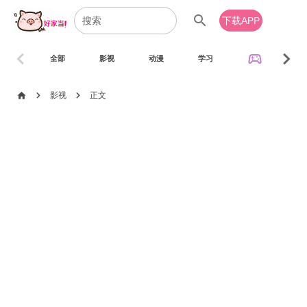
search
下载APP
chevron_left
chevron_right
sports_esports
全部
影视
动漫
学习
音乐
chevron_right
chevron_right
home
影视
正文