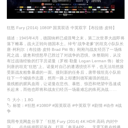
狂怒 Fury (2014) 1080P 国英双语 中英双字【布拉德·皮特】
描述：1945年4月，德国纳粹已成强弩之末，第二次世界大战即将
落下帷幕，战火正转向德国本土。绰号“战争老爹”的坦克小队队长
唐·柯利尔（布拉德·皮特 Brad Pitt 饰）刚刚与战友经历了一场殊
死之战，疲惫和愤怒早已胜过了对战争的恐惧。休整期间，从没
有过战场经验的打字员诺曼（罗根·勒曼 Logan Lerman 饰）被分
到唐的坦克“狂怒”上。诺曼对自己的遭遇愤愤不平，也无法坦然接
受新战友粗鲁暴虐的一面。接到新的任务后，唐带领坦克小队前
往下一个城镇作志愿，然而一路上却遭到德军顽强的抵抗。
最残酷的腥风血雨，让诺曼在悲伤、暴怒、惊恐和绝望中迅速成
长起来，而他也即将和战友们经历一场最难忘的殊死决战……
📁 大小：1.8G
🏷 标签：#狂怒 #1080P #国英双语 #中英双字 #剧情 #动作 #战
争
我用夸克网盘分享了「狂怒 Fury (2014) 4K HDR 高码 内封中
字」，点击链接即可保存。打开「夸克APP」，无需下载在线播