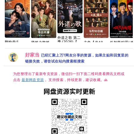
外道之歌 第二
季 (2026)【附
野狗骨头
贤婿之憨婿
主角【共48
低智商犯罪/ 
1~2季】剧情 /
(2026)宋威龙
2026 贤婿2 古
集/4K超清
贼记 (2026)
悬疑 又名: 外
张婧仪 梁靖康
装喜剧爱情 潘
DV.HDR】 张
【王骁/ 田曦
好家当
道の歌 2 夸克
何瑞贤 练练 何
毅鸿 朱容君 范
艺谋监制，王
/ 】【悬疑/ 犯
已经汇聚上万T网友分享的资源，如果主贴和回复里的
明翰 周铁
梦 徐紫茵 已更
菲献唱 夸克
罪】【国语中
链接失效，请尝试在站内搜索框搜索
2026/剧情/爱
最新 夸克
字】【4K 持
情/4K资源更新
更新】
中
为您整理出了最新夸克资源，微信扫一扫下面二维码查看腾讯文档或
点击
最新网盘资源
。支持搜索，持续更新，建议收藏。🙏