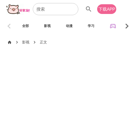
search
下载APP
chevron_left
chevron_right
sports_esports
全部
影视
动漫
学习
音乐
chevron_right
chevron_right
home
影视
正文