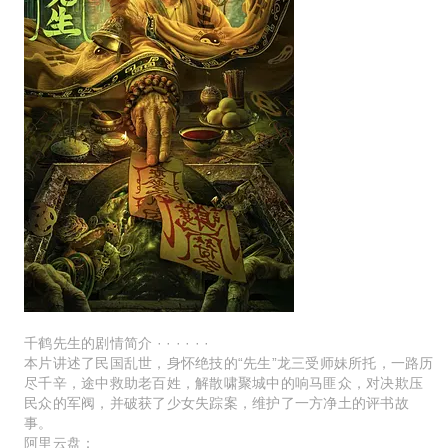
千鹤先生的剧情简介 · · · · · ·
本片讲述了民国乱世，身怀绝技的“先生”龙三受师妹所托，一路历
尽千辛，途中救助老百姓，解散啸聚城中的响马匪众，对决欺压
民众的军阀，并破获了少女失踪案，维护了一方净土的评书故
事。
阿里云盘：