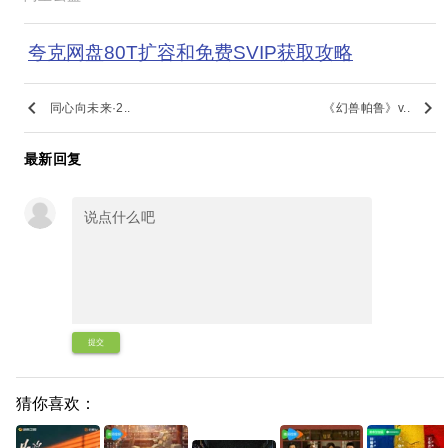
夸克网盘80T扩容和免费SVIP获取攻略
keyboard_arrow_left
keyboard_arrow_right
同心向未来·2..
《幻兽帕鲁》v..
最新回复
提交
猜你喜欢：