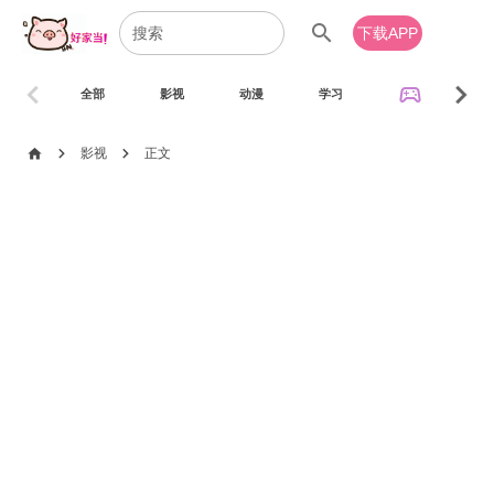
search
下载APP
chevron_left
chevron_right
sports_esports
全部
影视
动漫
学习
音乐
chevron_right
chevron_right
home
影视
正文