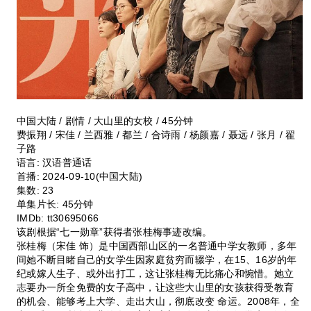
中国大陆 / 剧情 / 大山里的女校 / 45分钟
费振翔 / 宋佳 / 兰西雅 / 都兰 / 合诗雨 / 杨颜嘉 / 聂远 / 张月 / 翟
子路
语言:
汉语普通话
首播:
2024-09-10(中国大陆)
集数:
23
单集片长:
45分钟
IMDb:
tt30695066
该剧根据“七一勋章”获得者张桂梅事迹改编。
张桂梅（宋佳 饰）是中国西部山区的一名普通中学女教师，多年
间她不断目睹自己的女学生因家庭贫穷而辍学，在15、16岁的年
纪或嫁人生子、或外出打工，这让张桂梅无比痛心和惋惜。她立
志要办一所全免费的女子高中，让这些大山里的女孩获得受教育
的机会、能够考上大学、走出大山，彻底改变 命运。2008年，全