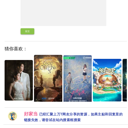
提交
猜你喜欢：
21世纪大君夫人
爸爸当家 第五季
南部
2026 韩剧 更09
【国剧】天才，
【美国】好兆头
(2026)【更至
4K
集 内嵌中字【夸
好家当
女友 (2026)【更
第三季 (2026) 剧
0622期】[真人秀
视界
已经汇聚上万T网友分享的资源，如果主贴和回复里的
克百度网盘+】
至最新】
情 / 喜剧 / 奇幻 又
亲子]【综艺】夸
DD
链接失效，请尝试在站内搜索框搜索
【2016P】【田
名: 好兆头最终季
克网盘
简
曦薇 / 胡一天主
夸克
5G