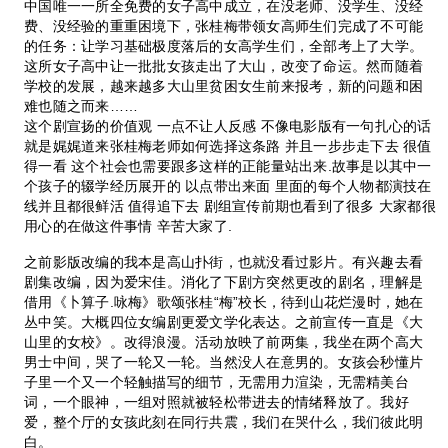
中国唯一一所全免费的女子高中成立，在没老师、没学生、没经
费、没经验的重重困境下，张桂梅带领女高师生们完成了不可能
的任务：让学习基础极度落后的女高学生们，全部考上了大学。
这所女子高中让一批批女孩走出了大山，改变了命运。然而随着
学校的发展，越来越多大山里贫困女生前来报考，新的问题和困
难也随之而来……
这个剧宣扬的价值观 一点不让人反感 不像电影版有一句扎心的话
就是娓娓道来张桂梅老师如何选择这条路 并且一步步走下去 很值
得一看 这个社会也需要跟多这样的正能量站出来.故事是以其中一
个孩子的辍学经历展开的 以点带出来面 里面的每个人物都演技在
线并且都很鲜活 值得追下去 剧组宣传前期也看到了很多 大家都很
用心的在做这件事情 辛苦大家了.
之前影版改编的我本是高山扑街，也就没看过影片。有兴趣去看
剧集改编，因为爱宋佳。消化了下剧方突然更改的剧名，理解是
借用《卜算子.咏梅》歌颂张桂“梅”校长，待到山花烂漫时，她在
丛中笑。大概四位女编剧更爱文学化表达。之前宣传一直是《大
山里的女校》。改得浪漫。活动放映了前两集，我坐在两个高大
男士中间，哭了一轮又一轮。当然没人在意男的。女孩会秒懂片
子里一个又一个轻触描写的细节，无需用力渲染，无需精美台
词，一个眼神，一组对照就被轻松带进去的情绪释放了。我好
爱，整个厅的女孩此刻在同行共震，我们在哭什么，我们彼此明
白。