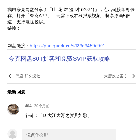
我用夸克网盘分享了「山.花.烂.漫.时 (2024)」，点击链接即可保
存。打开「夸克APP」，无需下载在线播放视频，畅享原画5倍
速，支持电视投屏。
链接：
网盘链接：
https://pan.quark.cn/s/f23d3459e901
夸克网盘80T扩容和免费SVIP获取攻略
keyboard_arrow_left
keyboard_arrow_right
韩剧-好久没做
大唐狄公案 (..
最新回复
404
30个月前
补链：「D 大江大河之岁月如歌」