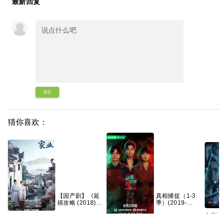
最新回复
提交
猜你喜欢：
【国产剧】《延
真相捕捉（1-3
禧攻略 (2018)》
季）(2019-
【4K】【国语中
2026)
电影
字】【70集全】
【1080P】【英
家业(2026)4K