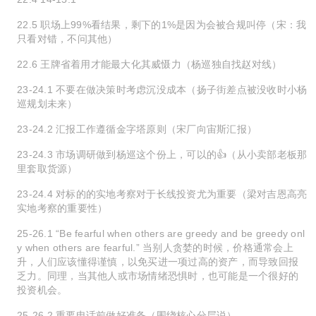
22.5 职场上99%看结果，剩下的1%是因为会被合规叫停（宋：我
只看对错，不问其他）
22.6 王牌省着用才能最大化其威慑力（杨巡独自找赵对线）
23-24.1 不要在做决策时考虑沉没成本（扬子街差点被没收时小杨
巡规划未来）
23-24.2 汇报工作遵循金字塔原则（宋厂向宙斯汇报）
23-24.3 市场调研做到杨巡这个份上，可以的👍（从小卖部老板那
里套取货源）
23-24.4 对标的的实地考察对于长线投资尤为重要（梁对吉恩高亮
实地考察的重要性）
25-26.1 “Be fearful when others are greedy and be greedy onl
y when others are fearful.” 当别人贪婪的时候，价格通常会上
升，人们应该懂得谨慎，以免买进一项过高的资产，而导致回报
乏力。同理，当其他人或市场情绪恐惧时，也可能是一个很好的
投资机会。
25-26.2 重要电话前做好准备（围绕核心分层说）