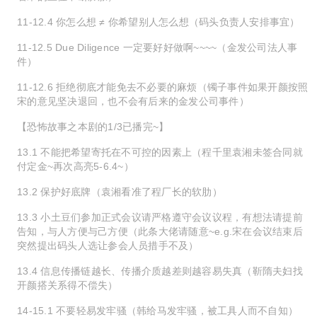
11-12.4 你怎么想 ≠ 你希望别人怎么想（码头负责人安排事宜）
11-12.5 Due Diligence 一定要好好做啊~~~~（金发公司法人事
件）
11-12.6 拒绝彻底才能免去不必要的麻烦（镯子事件如果开颜按照
宋的意见坚决退回，也不会有后来的金发公司事件）
【恐怖故事之本剧的1/3已播完~】
13.1 不能把希望寄托在不可控的因素上（程千里袁湘未签合同就
付定金~再次高亮5-6.4~）
13.2 保护好底牌（袁湘看准了程厂长的软肋）
13.3 小土豆们参加正式会议请严格遵守会议议程，有想法请提前
告知，与人方便与己方便（此条大佬请随意~e.g.宋在会议结束后
突然提出码头人选让参会人员措手不及）
13.4 信息传播链越长、传播介质越差则越容易失真（靳隋夫妇找
开颜搭关系得不偿失）
14-15.1 不要轻易发牢骚（韩给马发牢骚，被工具人而不自知）