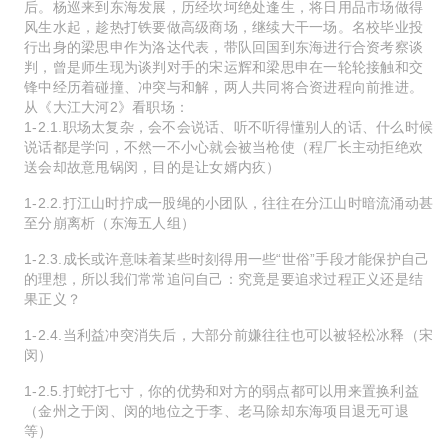
后。杨巡来到东海发展，历经坎坷绝处逢生，将日用品市场做得
风生水起，趁热打铁要做高级商场，继续大干一场。名校毕业投
行出身的梁思申作为洛达代表，带队回国到东海进行合资考察谈
判，曾是师生现为谈判对手的宋运辉和梁思申在一轮轮接触和交
锋中经历着碰撞、冲突与和解，两人共同将合资进程向前推进。
从《大江大河2》看职场：
1-2.1.职场太复杂，会不会说话、听不听得懂别人的话、什么时候
说话都是学问，不然一不小心就会被当枪使（程厂长主动拒绝欢
送会却故意甩锅闵，目的是让女婿内疚）
1-2.2.打江山时拧成一股绳的小团队，往往在分江山时暗流涌动甚
至分崩离析（东海五人组）
1-2.3.成长或许意味着某些时刻得用一些“世俗”手段才能保护自己
的理想，所以我们常常追问自己：究竟是要追求过程正义还是结
果正义？
1-2.4.当利益冲突消失后，大部分前嫌往往也可以被轻松冰释（宋
闵）
1-2.5.打蛇打七寸，你的优势和对方的弱点都可以用来置换利益
（金州之于闵、闵的地位之于李、老马除却东海项目退无可退
等）