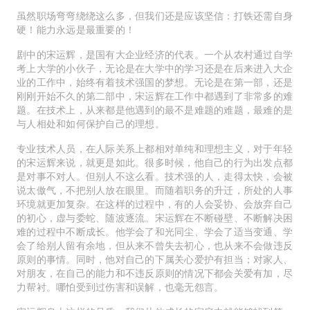
虽然职场弯弯绕绕这么多，但我们还是应该坚信：打铁还需自身
硬！能力永远是最重要的！
剧中的宋运辉，是国有大企业经济的代表。一个从农村通过自学
考上大学的小伙子，无论是在大学中的学习还是在后来进入大企
业的工作中，始终有着技术强国的梦想。无论是在第一部，还是
刚刚开始不久的第二部中，宋运辉在工作中都遇到了非常多的难
题。在技术上，从来都是他遇到的最不是难题的难题，最难的是
与人相处和如何保护自己的理想。
专业技术人员，在人际关系上都相对单纯和理想主义，对于年轻
的宋运辉来说，就更是如此。很多时候，他自己的行为出发点都
是对事不对人。但别人不这么看。技术强的人，走得太快，会被
说太傲气，不把别人放在眼里。而随着职务的升迁，所处的人事
环境就更加复杂。在这样的过程中，有的人会妥协、会放弃自己
的初心，虚与委蛇、随波逐流。宋运辉在不断碰壁、不断解决困
难的过程中不断成长。他学会了和光同尘、学会了适当变通、学
会了给别人留有余地，但从来不曾失去初心，也从来不会做违反
原则的事情。同时，他对自己的下属关心爱护有担当；对家人、
对朋友，在自己的能力和不违反原则的情况下都会关爱有加，尽
力帮衬。哪怕受到过伤害和误解，也毫无怨言。