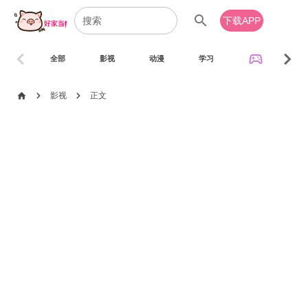
search
下载APP
chevron_left
chevron_right
sports_esports
全部
影视
动漫
学习
音乐
chevron_right
chevron_right
home
影视
正文