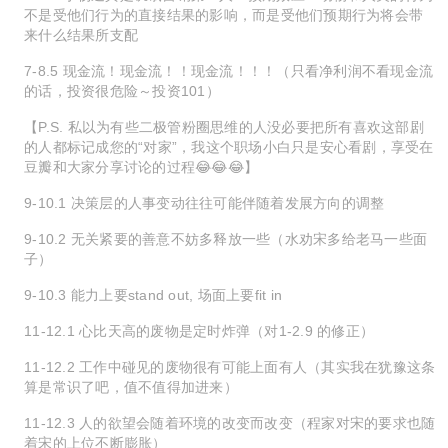
不是受他们行为的直接结果的影响，而是受他们预期行为将会带
来什么结果所支配
7-8.5 现金流！现金流！！现金流！！！（只看净利润不看现金流
的话，投资很危险～投资101）
【P.S. 私以为有些二极管粉圈思维的人没必要把所有喜欢这部剧
的人都标记成您的“对家”，我这个职场小白只是安心看剧，享受在
豆瓣和大家分享讨论的过程😂😂😂】
9-10.1 决策层的人事变动往往可能伴随着发展方向的调整
9-10.2 无关紧要的善意不妨多释放一些（水劝宋多给老马一些面
子）
9-10.3 能力上要stand out, 场面上要fit in
11-12.1 心比天高的废物是定时炸弹（对1-2.9 的修正）
11-12.2 工作中碰见的废物很有可能上面有人（其实我在犹豫这条
算是常识了吧，值不值得加进来）
11-12.3 人的欲望会随着环境的改变而改变（程家对宋的要求也随
着宋的上位不断膨胀）