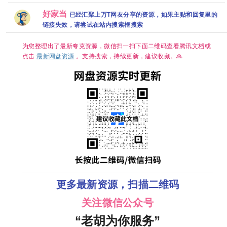
199
【124G】
语中字】
【灵魂摆渡·十年
60FPS 杜比音效
完整
【22G】惊悚 犯
(2026)】【全24
HiveWeb/简体中
好家当
已经汇聚上万T网友分享的资源，如果主贴和回复里的
资源
罪
集】【1080P高
文/夸克百度网盘/
链接失效，请尝试在站内搜索框搜索
码】【国语中
单集1GB】
字】【单
集/0.3G】【大
为您整理出了最新夸克资源，微信扫一扫下面二维码查看腾讯文档或
陆：悬疑 / 惊悚 /
短片 / 奇幻 / 冒
点击
最新网盘资源
。支持搜索，持续更新，建议收藏。🙏
险】【主演: 于毅
/ 刘智扬】
更多最新资源，扫描二维码
关注微信公众号
“老胡为你服务”