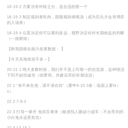
18-19.2 方案没有对错之分，选合适的那一个
18-19.3 制定规则者吃肉，跟随规则者喝汤（成为巨头才会有博弈
的入场券）
18-19.4 位置决定你可以看到多远，视野决定你对长期收益的判断
（一路辉煌）
【附我国炼化能力发展数据： 】
【今天东海戏份不多～】
20-21.1 绝大多数时候，我们并不是上司唯一的信息源，这种情况
下到不妨坦诚些（徐攒局，并建议宋好坏都说说）
22.1 “来不来在他，请不请在你”（重申9-10.3条：场面上要fit i
n）
22.2 7-8.3
22.3 打得一拳开 免得百拳来（杨巡找人砸赵小波车；不会亮剑的
小白兔永远受欺负）
22.4 14-15.1