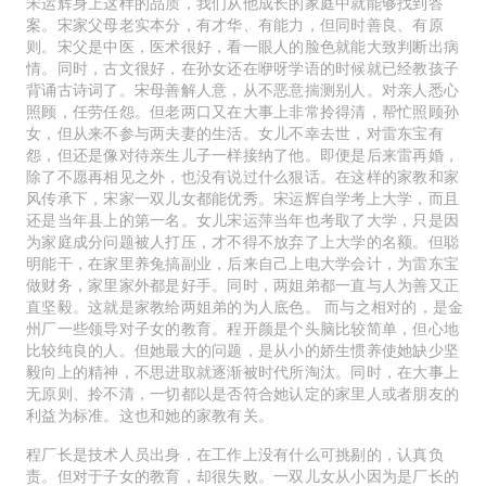
宋运辉身上这样的品质，我们从他成长的家庭中就能够找到答
案。宋家父母老实本分，有才华、有能力，但同时善良、有原
则。宋父是中医，医术很好，看一眼人的脸色就能大致判断出病
情。同时，古文很好，在孙女还在咿呀学语的时候就已经教孩子
背诵古诗词了。宋母善解人意，从不恶意揣测别人。对亲人悉心
照顾，任劳任怨。但老两口又在大事上非常拎得清，帮忙照顾孙
女，但从来不参与两夫妻的生活。女儿不幸去世，对雷东宝有
怨，但还是像对待亲生儿子一样接纳了他。即便是后来雷再婚，
除了不愿再相见之外，也没有说过什么狠话。在这样的家教和家
风传承下，宋家一双儿女都能优秀。宋运辉自学考上大学，而且
还是当年县上的第一名。女儿宋运萍当年也考取了大学，只是因
为家庭成分问题被人打压，才不得不放弃了上大学的名额。但聪
明能干，在家里养兔搞副业，后来自己上电大学会计，为雷东宝
做财务，家里家外都是好手。同时，两姐弟都一直与人为善又正
直坚毅。这就是家教给两姐弟的为人底色。 而与之相对的，是金
州厂一些领导对子女的教育。程开颜是个头脑比较简单，但心地
比较纯良的人。但她最大的问题，是从小的娇生惯养使她缺少坚
毅向上的精神，不思进取就逐渐被时代所淘汰。同时，在大事上
无原则、拎不清，一切都以是否符合她认定的家里人或者朋友的
利益为标准。这也和她的家教有关。
程厂长是技术人员出身，在工作上没有什么可挑剔的，认真负
责。但对于子女的教育，却很失败。一双儿女从小因为是厂长的