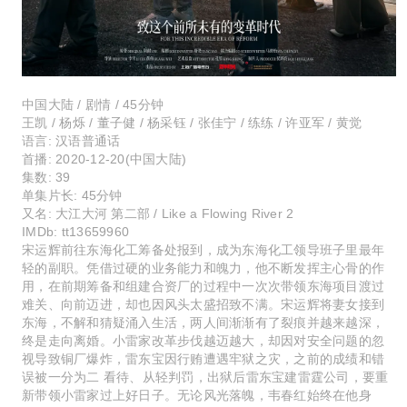
中国大陆 / 剧情 / 45分钟
王凯 / 杨烁 / 董子健 / 杨采钰 / 张佳宁 / 练练 / 许亚军 / 黄觉
语言:
汉语普通话
首播:
2020-12-20(中国大陆)
集数:
39
单集片长:
45分钟
又名:
大江大河 第二部 / Like a Flowing River 2
IMDb:
tt13659960
宋运辉前往东海化工筹备处报到，成为东海化工领导班子里最年
轻的副职。凭借过硬的业务能力和魄力，他不断发挥主心骨的作
用，在前期筹备和组建合资厂的过程中一次次带领东海项目渡过
难关、向前迈进，却也因风头太盛招致不满。宋运辉将妻女接到
东海，不解和猜疑涌入生活，两人间渐渐有了裂痕并越来越深，
终是走向离婚。小雷家改革步伐越迈越大，却因对安全问题的忽
视导致铜厂爆炸，雷东宝因行贿遭遇牢狱之灾，之前的成绩和错
误被一分为二 看待、从轻判罚，出狱后雷东宝建雷霆公司，要重
新带领小雷家过上好日子。无论风光落魄，韦春红始终在他身