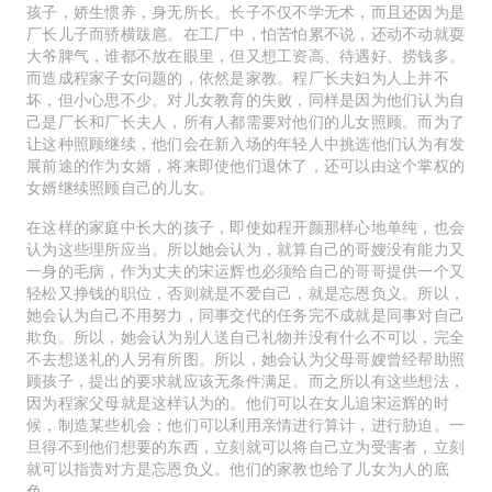
孩子，娇生惯养，身无所长。长子不仅不学无术，而且还因为是
厂长儿子而骄横跋扈。在工厂中，怕苦怕累不说，还动不动就耍
大爷脾气，谁都不放在眼里，但又想工资高、待遇好、捞钱多。
而造成程家子女问题的，依然是家教。程厂长夫妇为人上并不
坏，但小心思不少。对儿女教育的失败，同样是因为他们认为自
己是厂长和厂长夫人，所有人都需要对他们的儿女照顾。而为了
让这种照顾继续，他们会在新入场的年轻人中挑选他们认为有发
展前途的作为女婿，将来即使他们退休了，还可以由这个掌权的
女婿继续照顾自己的儿女。
在这样的家庭中长大的孩子，即使如程开颜那样心地单纯，也会
认为这些理所应当。所以她会认为，就算自己的哥嫂没有能力又
一身的毛病，作为丈夫的宋运辉也必须给自己的哥哥提供一个又
轻松又挣钱的职位，否则就是不爱自己，就是忘恩负义。所以，
她会认为自己不用努力，同事交代的任务完不成就是同事对自己
欺负。所以，她会认为别人送自己礼物并没有什么不可以，完全
不去想送礼的人另有所图。所以，她会认为父母哥嫂曾经帮助照
顾孩子，提出的要求就应该无条件满足。而之所以有这些想法，
因为程家父母就是这样认为的。他们可以在女儿追宋运辉的时
候，制造某些机会；他们可以利用亲情进行算计，进行胁迫。一
旦得不到他们想要的东西，立刻就可以将自己立为受害者，立刻
就可以指责对方是忘恩负义。他们的家教也给了儿女为人的底
色。