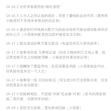
14-15.2 全世界都通用的“都在酒里”
14-15.3 人与人之间认知的差距，导致了赚钱机会的不同（萧然和
小杨巡对于东海未来规划的信息差）
14-15.4 激进的针对钱财分配方法的改动很有可能会撬动集体经济
的向心力（小雷家的集资想法暂时被雷东宝压制）
16-17.1 能当面说的事尽量当面说（有诚意有压力更有效率）
16-17.2 做事有依据 凡事留证据（站在士根的利己立场上看，他
记两套账不仗义却能被理解；小杨巡坚持要挂靠证明）
16-17.3 报酬除了覆盖劳动，也应该覆盖风险（小雷家收益均分，
但风险却是东宝一个人扛）
16-17.4 做事留一线 日后好相见（东宝把100万全部取出来，完全
没把新县长放在眼里）
16-17.5 技能树相似，不想做“对家”也会被“对家”（老马利用老韩
做二期方案，试图夺宋的权）
18-19.1 若想另立新旗，需先推倒旧旗（小雷家）