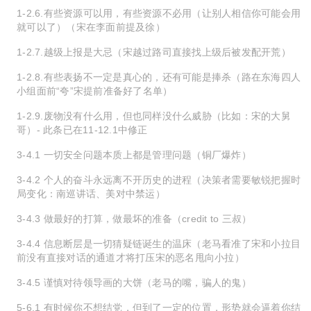
1-2.6.有些资源可以用，有些资源不必用（让别人相信你可能会用
就可以了）（宋在李面前提及徐）
1-2.7.越级上报是大忌（宋越过路司直接找上级后被发配开荒）
1-2.8.有些表扬不一定是真心的，还有可能是捧杀（路在东海四人
小组面前“夸”宋提前准备好了名单）
1-2.9.废物没有什么用，但也同样没什么威胁（比如：宋的大舅
哥）- 此条已在11-12.1中修正
3-4.1 一切安全问题本质上都是管理问题（铜厂爆炸）
3-4.2 个人的奋斗永远离不开历史的进程（决策者需要敏锐把握时
局变化：南巡讲话、美对中禁运）
3-4.3 做最好的打算，做最坏的准备（credit to 三叔）
3-4.4 信息断层是一切猜疑链诞生的温床（老马看准了宋和小拉目
前没有直接对话的通道才将打压宋的恶名甩向小拉）
3-4.5 谨慎对待领导画的大饼（老马的嘴，骗人的鬼）
5-6.1 有时候你不想结党，但到了一定的位置，形势就会逼着你结