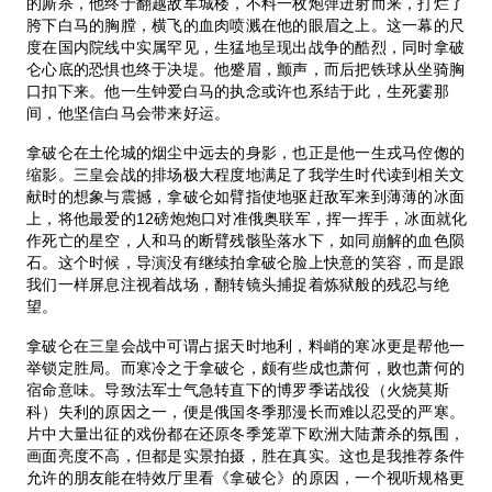
的厮杀，他终于翻越敌军城楼，不料一枚炮弹迸射而来，打烂了
胯下白马的胸膛，横飞的血肉喷溅在他的眼眉之上。这一幕的尺
度在国内院线中实属罕见，生猛地呈现出战争的酷烈，同时拿破
仑心底的恐惧也终于决堤。他蹙眉，颤声，而后把铁球从坐骑胸
口扣下来。他一生钟爱白马的执念或许也系结于此，生死霎那
间，他坚信白马会带来好运。
拿破仑在土伦城的烟尘中远去的身影，也正是他一生戎马倥偬的
缩影。三皇会战的排场极大程度地满足了我学生时代读到相关文
献时的想象与震撼，拿破仑如臂指使地驱赶敌军来到薄薄的冰面
上，将他最爱的12磅炮炮口对准俄奥联军，挥一挥手，冰面就化
作死亡的星空，人和马的断臂残骸坠落水下，如同崩解的血色陨
石。这个时候，导演没有继续拍拿破仑脸上快意的笑容，而是跟
我们一样屏息注视着战场，翻转镜头捕捉着炼狱般的残忍与绝
望。
拿破仑在三皇会战中可谓占据天时地利，料峭的寒冰更是帮他一
举锁定胜局。而寒冷之于拿破仑，颇有些成也萧何，败也萧何的
宿命意味。导致法军士气急转直下的博罗季诺战役（火烧莫斯
科）失利的原因之一，便是俄国冬季那漫长而难以忍受的严寒。
片中大量出征的戏份都在还原冬季笼罩下欧洲大陆萧杀的氛围，
画面亮度不高，但都是实景拍摄，胜在真实。这也是我推荐条件
允许的朋友能在特效厅里看《拿破仑》的原因，一个视听规格更