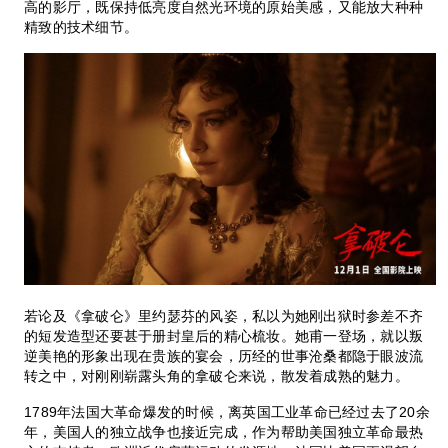
高的影厅，既保持低亮度自然光环境的原始美感，又能放大种种
精致的技术细节。
若论及《拿破仑》里约瑟芬的风姿，私以为她刚出狱时参差不齐
的短发造型还要甚于册封皇后的精心梳妆。她甫一登场，就以叛
逆美艳的形象出现在贵族的宴会，历经的世事沧桑都隐于眼波流
转之中，对刚刚崭露头角的拿破仑来说，散发着成熟的魅力。
1789年法国大革命爆发的时候，离英国工业革命已经过去了20余
年，美国人的独立战争也接近完成，作为帮助美国独立革命最热