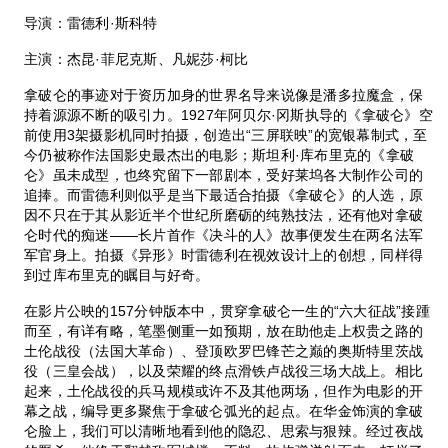
导演：雷德利·斯科特
主演：杰昆·菲尼克斯、凡妮莎·柯比
拿破仑的事迹对于资历加身的世界名导来说像是潘多拉魔盒，保
持着源源不断的吸引力。1927年阿贝尔·冈斯执导的《拿破仑》空
前使用3架摄影机同时拍摄，创造出“三屏联映”的宽银幕制式，至
今仍被称作法国影史最杰出的电影；斯坦利·库布里克的《拿破
仑》虽未成型，也终究留下一部剧本，受好莱坞各大制作公司的
追捧。而雷德利则似乎是当下最适合拍摄《拿破仑》的人选，原
因不只在于其从影近半个世纪所磨砺的纯熟技法，还有他对拿破
仑时代的痴迷——长片首作《决斗的人》故事便发生在两名法军
军官身上。拍摄《异形》时雷德利在视效设计上的创想，同样得
到过库布里克的瞩目与好奇。
在影片公映的157分钟版本中，贯穿拿破仑一生的“六大征战”接踵
而至，有详有略，笔墨侧重一如预期，放在助他走上权贵之路的
土伦战役（法国大革命）、登顶欧罗巴锋芒之巅的奥斯特里茨战
役（三皇会战），以及荣耀的终点滑铁卢战役三场大战上。相比
起来，土伦战役的兵马规模或许不及其他两场，但作为电影的开
幕之战，编导更多聚焦于拿破仑弧光的起点。在华金饰演的拿破
仑脸上，我们可以清晰地看到他的隐忍、思索与狠辣。经过夜战