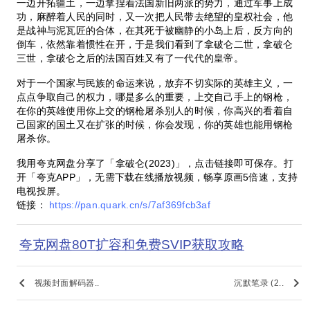
一边开拓疆土，一边拿捏着法国新旧两派的势力，通过军事上成
功，麻醉着人民的同时，又一次把人民带去绝望的皇权社会，他
是战神与泥瓦匠的合体，在其死于被幽静的小岛上后，反方向的
倒车，依然靠着惯性在开，于是我们看到了拿破仑二世，拿破仑
三世，拿破仑之后的法国百姓又有了一代代的皇帝。
对于一个国家与民族的命运来说，放弃不切实际的英雄主义，一
点点争取自己的权力，哪是多么的重要，上交自己手上的钢枪，
在你的英雄使用你上交的钢枪屠杀别人的时候，你高兴的看着自
己国家的国土又在扩张的时候，你会发现，你的英雄也能用钢枪
屠杀你。
我用夸克网盘分享了「拿破仑(2023)」，点击链接即可保存。打
开「夸克APP」，无需下载在线播放视频，畅享原画5倍速，支持
电视投屏。
链接：
https://pan.quark.cn/s/7af369fcb3af
夸克网盘80T扩容和免费SVIP获取攻略
keyboard_arrow_left
keyboard_arrow_right
视频封面解码器..
沉默笔录 (2..