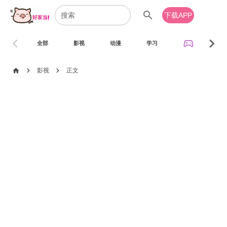
search
下载APP
chevron_left
chevron_right
sports_esports
全部
影视
动漫
学习
音乐
chevron_right
chevron_right
home
影视
正文