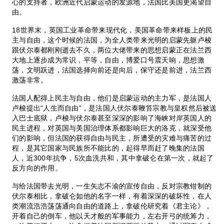
心的支持者，欧洲近代启蒙运动的发源地，法国比美国更渴望自
由。
18世界末，英国工业革命带来现代化，美国革命带来样板上的民
主与自由，这个时候的法国，为全人类带来光明的启蒙先躯卢梭
跟伏尔泰都刚刚逝去不久，两位大佬带来的思想启蒙正在法兰西
大地上逐步成为常识，平等，自由，博爱口号震天响，思想激
荡，文明跃进，法国选择向前还是向后，保守还是前进，法兰西
激荡非常。
法国人配得上民主与自由，他们是启蒙运动的主力军，是法国人
卢梭提出“人生而自由”，是法国人伏尔泰鞭笞宗教与皇权然后被送
入巴士底狱，卢梭与伏尔泰甚至深深的影响了海峡对岸英国人的
民主进程，对英国与美国治理体系都影响巨大的洛克，就深受他
们的影响，但法国的获得自由与民主，所遭受的灾难与痛苦的过
程，是其它国家与民族所不能比的，起得早而赶了晚集的法国
人，近300年抗争，5次血洗共和，其中拿破仑在第一次，就起了
反方向的作用。
与给法国带去光明，一生矢志不渝的宣传自由，反对宗教钳制的
伏尔泰相比，拿破仑如他的名字一样，有着深深的破坏性，在人
类潮流浩浩荡荡通向自由的道路上，拿破伦研究着《君主论》，
开着自己的倒车，他以天才般的军事能力，左右开弓的统筹力，