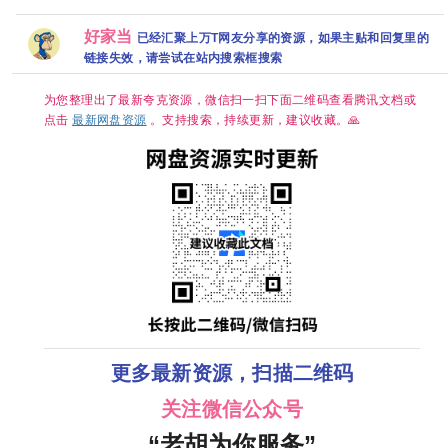
高码【夸克
高碼
封中字
生Ⅲ第三
惊悚] [荷丽
百度网盘+】
到了异世
黛·格兰杰 /
就拿出真
帕帕·厄希度]
好家当
已经汇聚上万T网友分享的资源，如果主贴和回复里的
事 开播2
链接失效，请尝试在站内搜索框搜索
为您整理出了最新夸克资源，微信扫一扫下面二维码查看腾讯文档或
点击
最新网盘资源
。支持搜索，持续更新，建议收藏。🙏
更多最新资源，扫描二维码
关注微信公众号
“老胡为你服务”