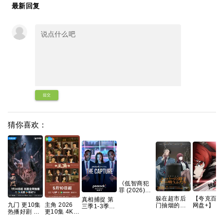
最新回复
提交
猜你喜欢：
《低智商犯
罪 (2026)》
【4K】【国
躲在超市后
【夸克百
真相捕捉 第
语中字】
九门 更10集
主角 2026
门抽烟的两
网盘+】
三季1-3季
【夸克/百
热播好剧 4K
更10集 4K
人 2026 内
磅】无职
英剧 [剧情/
度】