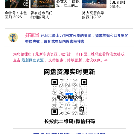
盛世天下 媚娘
【BL泰剧】
篇：女王的游
《偿还
戏 免安装中文
PAYBACK
躲在超市后门
金特务：本色
努力克服自卑
版20.2GB
(2026)》
抽烟的两人
回归 2026 苏
的我们(2026)
【1080P】
2026 内封中
志燮 / 崔大勋
[1080P.韩语中
【泰语中字】
字
【夸克百度网
字][1.5GB集]
【共10集】
盘+】
好家当
已经汇聚上万T网友分享的资源，如果主贴和回复里的
链接失效，请尝试在站内搜索框搜索
为您整理出了最新夸克资源，微信扫一扫下面二维码查看腾讯文档或
点击
最新网盘资源
。支持搜索，持续更新，建议收藏。🙏