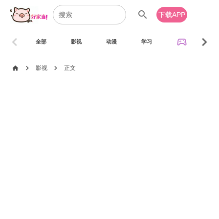
search
下载APP
chevron_left
chevron_right
sports_esports
全部
影视
动漫
学习
音乐
chevron_right
chevron_right
home
影视
正文