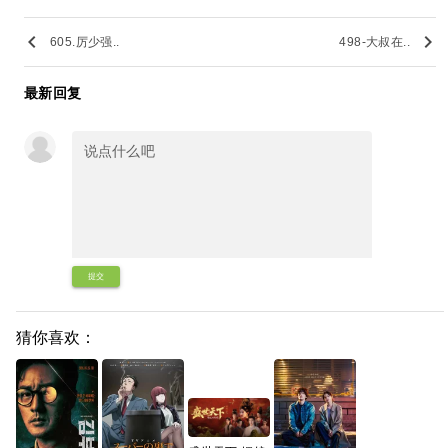
keyboard_arrow_left
keyboard_arrow_right
605.厉少强..
498-大叔在..
最新回复
提交
猜你喜欢：