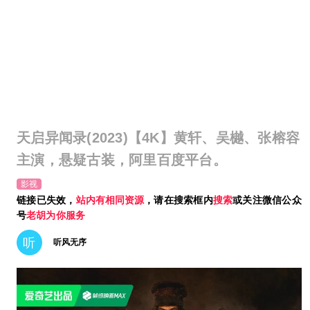
天启异闻录(2023)【4K】黄轩、吴樾、张榕容
主演，悬疑古装，阿里百度平台。
影视
链接已失效，
站内有相同资源
，请在搜索框内
搜索
或关注微信公众
号
老胡为你服务
听
听风无序