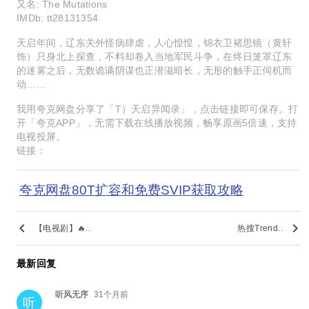
又名: The Mutations
IMDb: tt28131354
天启年间，辽东关外怪病肆虐，人心惶惶，锦衣卫褚思镜（黄轩
饰）只身北上探查，不料却卷入当地军民斗争，在终日笼罩辽东
的迷雾之后，无数诡谲阴谋也正潜滋暗长，无形的触手正伺机而
动……
我用夸克网盘分享了「T）天启异闻录」，点击链接即可保存。打
开「夸克APP」，无需下载在线播放视频，畅享原画5倍速，支持
电视投屏。
链接：
夸克网盘80T扩容和免费SVIP获取攻略
keyboard_arrow_left
keyboard_arrow_right
【电视剧】🔥..
热搜Trend..
最新回复
听风无序
31个月前
听