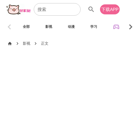
search
下载APP
chevron_left
chevron_right
sports_esports
全部
影视
动漫
学习
音乐
chevron_right
chevron_right
home
影视
正文