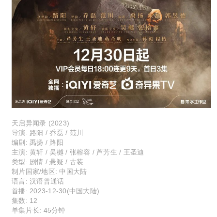
天启异闻录 (2023)
导演: 路阳 / 乔磊 / 范川
编剧: 禹扬 / 路阳
主演: 黄轩 / 吴樾 / 张榕容 / 芦芳生 / 王圣迪
类型: 剧情 / 悬疑 / 古装
制片国家/地区: 中国大陆
语言: 汉语普通话
首播: 2023-12-30(中国大陆)
集数: 12
单集片长: 45分钟