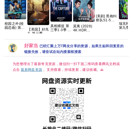
[美剧] 黑袍纠
察队S1-5季
校园之外(校
瑞克
全 【打包】
真相捕捉 第
莫离‎ (2026)
园恋曲) 第一
第九季
【高清】【中
【美国】好兆
三季1-3季 英
4K HDR
季 爱情/运动
官中
文字幕】
头 第三季
剧 [剧情/惊
SDR DV杜比
【全8集】官
(2026) 剧情 /
悚] [荷丽黛·
视界 高码率
中简繁英
喜剧 / 奇幻
格兰杰 / 帕帕
FLAC2.0&DDP2.0&HIFI
好家当
又名: 好兆头
已经汇聚上万T网友分享的资源，如果主贴和回复里的
·厄希度]
5Audio 简中
最终季 夸克
字幕 白鹿/丞
链接失效，请尝试在站内搜索框搜索
磊【单集1～
6GB】
为您整理出了最新夸克资源，微信扫一扫下面二维码查看腾讯文档或
点击
最新网盘资源
。支持搜索，持续更新，建议收藏。🙏