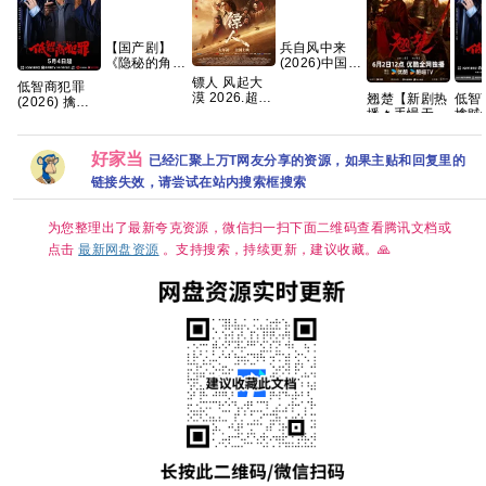
【国产剧】
兵自风中来
《隐秘的角落
(2026)中国大
(2020)》
陆·动作| 欧豪
镖人 风起大
低智商犯罪
【4K EDR】
/ 蓝盈莹
漠 2026.超清
翘楚【新剧热
低智
(2026) 擒贼
【国语中字】
杜比5.1-7.1
播🔥手慢无】
擒贼
记/4K
【全12集】
多音轨 内嵌
【共24集/4K
(20
60.50FPS
【66G】
简繁字幕
超清60帧+高
骁/ 
S01杜比音效
好家当
码臻彩
】【
已经汇聚上万T网友分享的资源，如果主贴和回复里的
HDR
HDR】 【陈
罪】
HiveWeb/内
链接失效，请尝试在站内搜索框搜索
都灵、周翊然
字】
嵌简中字幕/
｜古装/权
续更
【单集1～
谋】夸克
3GB】
为您整理出了最新夸克资源，微信扫一扫下面二维码查看腾讯文档或
点击
最新网盘资源
。支持搜索，持续更新，建议收藏。🙏