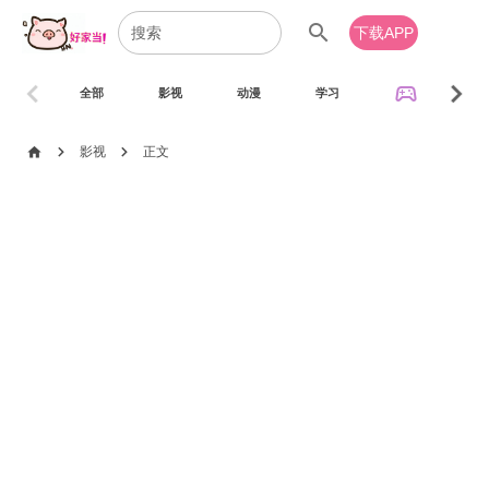
search
下载APP
chevron_left
chevron_right
sports_esports
全部
影视
动漫
学习
音乐
chevron_right
chevron_right
home
影视
正文