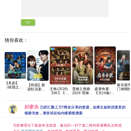
提交
猜你喜欢：
【美剧】
躲在超
【韩国】新
《校园之外
主角(2026)
贤婿之憨婿
盛唐奇案
门抽烟
进职员姜会
第一季
【4K】【国
2026 贤婿2
【共26集/4K
人 2026 
长 (2026) 剧
(2026) 又名:
语中字】
古装喜剧爱
超清】悬疑/
封中字
情 / 爱情 / 奇
校园恋曲 / 校
【夸克】
情 潘毅鸿 朱
探案】夸克
幻 又名:
外》【中英
容君 范梦 徐
Reborn
好家当
已经汇聚上万T网友分享的资源，如果主贴和回复里的
字幕】【夸
紫茵 已更最
Rookie /
克】
链接失效，请尝试在站内搜索框搜索
新 夸克
Suddenly
Intern 夸克
为您整理出了最新夸克资源，微信扫一扫下面二维码查看腾讯文档或