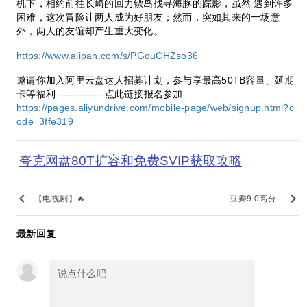
机下，相约前往长崎的回力镖岛找寻海豚的踪影，虽然 遇到许多
困难，这次冒险让两人成为好朋友；然而，突如其来的一场意
外，两人的友谊却产生重大变化。
https://www.alipan.com/s/PGouCHZso36
邀请你加入阿里云盘达人招募计划，参与享最高50TB容量、延期
卡等福利 ------------ 点此链接报名参加
https://pages.aliyundrive.com/mobile-page/web/signup.html?c
ode=3ffe319
夸克网盘80T扩容和免费SVIP获取攻略
keyboard_arrow_left
keyboard_arrow_right
【电视剧】🔥..
豆瓣9.0高分..
最新回复