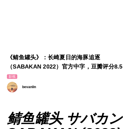
《鲭鱼罐头》：长崎夏日的海豚追逐
（SABAKAN 2022）官方中字，豆瓣评分8.5
影视
bevanlin
鲭鱼罐头 サバカン