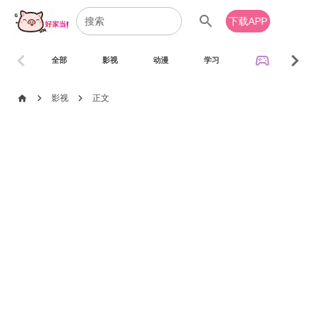
search
下载APP
chevron_left
chevron_right
sports_esports
全部
影视
动漫
学习
音乐
chevron_right
chevron_right
home
影视
正文