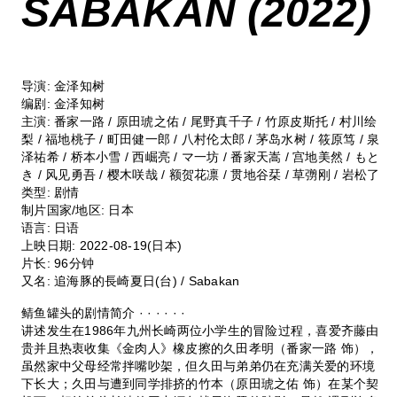
SABAKAN (2022)
导演: 金泽知树
编剧: 金泽知树
主演: 番家一路 / 原田琥之佑 / 尾野真千子 / 竹原皮斯托 / 村川绘
梨 / 福地桃子 / 町田健一郎 / 八村伦太郎 / 茅岛水树 / 筱原笃 / 泉
泽祐希 / 桥本小雪 / 西崛亮 / マ一坊 / 番家天嵩 / 宫地美然 / もと
き / 风见勇吾 / 樱木咲哉 / 额贺花凛 / 贯地谷栞 / 草彅刚 / 岩松了
类型: 剧情
制片国家/地区: 日本
语言: 日语
上映日期: 2022-08-19(日本)
片长: 96分钟
又名: 追海豚的長崎夏日(台) / Sabakan
鲭鱼罐头的剧情简介 · · · · · ·
讲述发生在1986年九州长崎两位小学生的冒险过程，喜爱齐藤由
贵并且热衷收集《金肉人》橡皮擦的久田孝明（番家一路 饰），
虽然家中父母经常拌嘴吵架，但久田与弟弟仍在充满关爱的环境
下长大；久田与遭到同学排挤的竹本（原田琥之佑 饰）在某个契