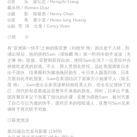
◎音 乐 梁弘志 / Hongzhi Liang
戴乐民 / Romeo Díaz
◎摄 影 陈俊杰 / Henry Chan
◎选 角 黄小龙 / Hsiao-lung Huang
◎副 导 演 元奎 / Corey Yuen
◎简 介
有“亚洲第一快手”之称的陈亚蟹（刘德华 饰）因出老千入狱，刑
满出狱后，他的搭档Sam（谭咏麟 饰）第一时间令助手波波（关
之琳 饰）迎接。亚蟹刚获得自由，便同Sam合演了一出里应外合
扮猪吃老虎的好戏。不久，两人受朋友所托，远赴美国调查日本
出千团伙，结果顺利为赌场挽回损失，令日本人颜面扫地，日本
方面自此寻机报复。Sam在美国结识了富家大小姐童可人（陈玉
莲 饰），Sam使出众多浪漫桥段抱得美人归，也令岳父接纳了自
己，但代价却是要疏远亚蟹等不体面的朋友。同时，日本出千集
团首脑宫本父子加紧了报仇的步骤，亚蟹为搭救Sam，被对方废
了自己引以为傲的快手。面对宫本的咄咄逼人，亚蟹与Sam兄弟
俩终于再次联手对敌。
◎获奖情况
第26届台北金马影展 (1989)