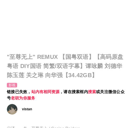
"至尊无上" REMUX 【国粤双语】【高码原盘
粤语 DIY国语 简繁/双语字幕】谭咏麟 刘德华
陈玉莲 关之琳 向华强【34.42GB】
影视
链接已失效，
站内有相同资源
，请在搜索框内
搜索
或关注微信公众
号
老胡为你服务
vistan