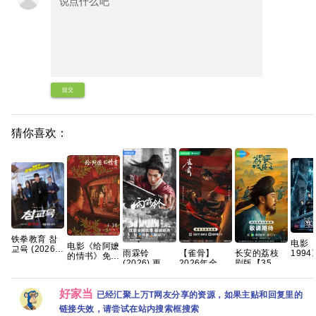
提交
猜你喜欢：
铁拳教育 참
电影
电影《给阿嬷
교육 (2026)
雨霖铃
199
【雀骨】
长安的荔枝
的情书》免费
[4K-HDR] [内
(2026) 更新
免费
2026年全网
剧版【35集
高清观看
封多国字幕]
中
度网
更新至16
全/4K超清
1080P百度网
[全10集]【单
[4k+1080P]
接
集，1280P国
HDR】 【雷
盘资源
集5～8GB】
[国语中字]
好家当
语中字，艾米
佳音、岳云鹏
已经汇聚上万T网友分享的资源，如果主贴和回复里的
[1.5GB集]
侯明昊领衔，
｜悬疑/传
链接失效，请尝试在站内搜索框搜索
单集300MB
奇】夸克