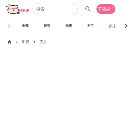
search
下载APP
chevron_left
chevron_right
sports_esports
全部
影视
动漫
学习
音乐
chevron_right
chevron_right
home
影视
正文