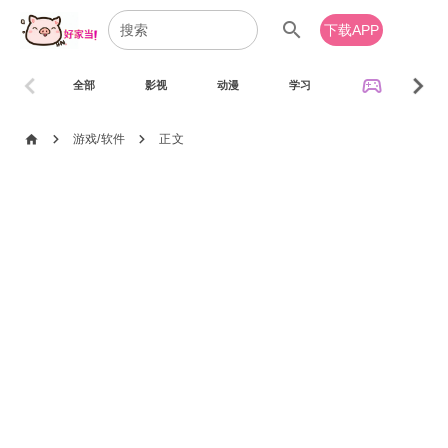
search
下载APP
chevron_left
chevron_right
sports_esports
全部
影视
动漫
学习
音乐
chevron_right
chevron_right
home
游戏/软件
正文