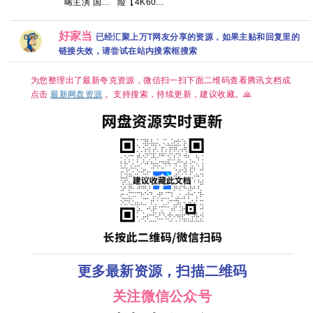
晞主演 国剧
险【4K60帧
免费完整版
裴秀智 / 
免费高清观
(2026) 又名:
九门/老九门
DV HDR】
百度网盘资
恩彩 / 金
看1080P百
校园恋曲 /
2 4K全集网
【附赠 老九
源链接
翰 / 朴艺
度网盘资源
校外》【中
盘资源分享
门2部全+番
又名: 第
好家当
已经汇聚上万T网友分享的资源，如果主贴和回复里的
英字幕】
外全系列】
安娜 / 두
【夸克】
夸克
链接失效，请尝试在站内搜索框搜索
째 안나 /
Anna 
为您整理出了最新夸克资源，微信扫一扫下面二维码查看腾讯文档或
点击
最新网盘资源
。支持搜索，持续更新，建议收藏。🙏
更多最新资源，扫描二维码
关注微信公众号