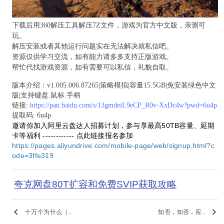
下载后用360解压工具解压7Z文件，游戏为官方中文版，亲测可
玩。
解压安装或者其他运行问题实在无法解决就私信吧。
资源仅供学习交流，如有能力请多多支持正版游戏。
帮忙代找游戏资源，如有需要可以私信，礼貌自取。
版本介绍：v1.005.006.87265|策略模拟|容量15.5GB|免安装绿色中文
版|支持键盘.鼠标.手柄
链接:
https://pan.baidu.com/s/13gmdeiL9eCP_R0v-XxDc4w?pwd=6u4p
提取码: 6u4p
邀请你加入阿里云盘达人招募计划，参与享最高50TB容量、延期
卡等福利 ------------ 点此链接报名参加
https://pages.aliyundrive.com/mobile-page/web/signup.html?c
ode=3ffe319
夸克网盘80T扩容和免费SVIP获取攻略
keyboard_arrow_left
keyboard_arrow_right
十万个为什么（..
知否，知否，应..