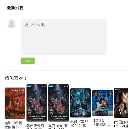
最新回复
提交
猜你喜欢：
【美剧】
电影《寒战
[韩国]安
电影《给阿
《校园之外
陈伟霆曾舜
九门 奇幻/冒
1994》高清
(2022) 
嬷的情书》
第一季