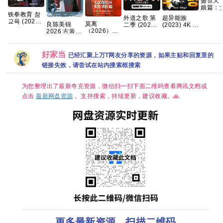
盛世天下
娘篇：
的游戏 
铁拳教育 참
外道之歌 第
超异能族
装中文
교육 (2026)
莫离
良陈美锦
二季 (2026)
(2023) 4K 超
20.2GB
[4K-HDR]
（2026）4K
2026 古装
【附1~2季】
清内嵌简繁
[内封多国字
臻彩 白鹿/丞
任敏 此沙 董
剧情 / 悬疑
8.9高分韩剧
幕] [全10集]
磊[中国大陆]
思成 已更最
又名: 外道の
【全20集】
【单集5～
[爱情/古装]
新 夸克
歌 2 夸克
好家当
已经汇聚上万T网友分享的资源，如果主贴和回复里的
8GB】
[单集约
链接失效，请尝试在站内搜索框搜索
1.3GB]
为您整理出了最新夸克资源，微信扫一扫下面二维码查看腾讯文档或
点击
最新网盘资源
。支持搜索，持续更新，建议收藏。🙏
更多最新资源，扫描二维码