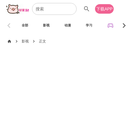
search
下载APP
chevron_left
chevron_right
sports_esports
全部
影视
动漫
学习
音乐
chevron_right
chevron_right
home
影视
正文