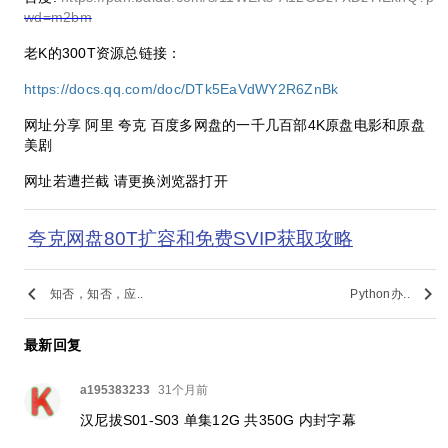
wd=m2bm
老K的300T资源总链接：
https://docs.qq.com/doc/DTk5EaVdWY2R6ZnBk
网址分享 阿里 夸克 百度多网盘的一千几百部4K原盘电影和原盘
美剧
网址若遭拦截 请更换浏览器打开
夸克网盘80T扩容和免费SVIP获取攻略
keyboard_arrow_left
keyboard_arrow_right
知否，知否，应..
Python办..
最新回复
a195383233
31个月前
汉尼拔S01-S03 单集12G 共350G 内封字幕