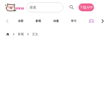
search
下载APP
chevron_left
chevron_right
sports_esports
全部
影视
动漫
学习
音乐
chevron_right
chevron_right
home
影视
正文