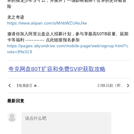
界的骑龙少年タイム，并展开了一场影响着两个世界的史诗般冒
险
龙之奇迹
https://www.alipan.com/s/MhbWZU4oJke
邀请你加入阿里云盘达人招募计划，参与享最高50TB容量、延期
卡等福利 ------------ 点此链接报名参加
https://pages.aliyundrive.com/mobile-page/web/signup.html?c
ode=3ffe319
夸克网盘80T扩容和免费SVIP获取攻略
keyboard_arrow_left
keyboard_arrow_right
【电视剧】🔥..
23秋日剧《即..
最新回复