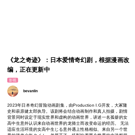
《龙之奇迹》：日本爱情奇幻剧，根据漫画改
编，正在更新中
影视
bevanlin
2023年日本奇幻冒险动画剧集，由Production I.G开发，大冢隆
史和萩原健太郎执导。该剧将会结合动画制作和真人拍摄，剧情
背景同时设定于现实世界和虚构的动画世界，讲述一名孤僻的女
高中生意外认识来自动画世界的龙骑士而改变命运的经历。 无法
适应生活环境的女高中生じる意外遇上性格相似、来自另一个世