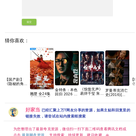
提交
猜你喜欢：
【国产剧】
【
《隐秘的角落
《
(2020)》
(2
《惊蛰无声》
金特务：本色
罗曼蒂克消亡
【4K EDR】
【1
易烊千玺 朱一
翘楚 全24集
回归 2026 苏
史(2016)[蓝
【国语中字】
【
龙 宋佳 雷佳
全4K超清【国
志燮 / 崔大勋
光原盘
【全12集】
【
音 杨幂 张译
语中字】
【夸克百度网
REMUX][内封
【66G】
刘诗诗2026/
【SDR
盘+】
简繁英][葛优/
好家当
已经汇聚上万T网友分享的资源，如果主贴和回复里的
剧情/犯罪/4K
DDP5.1】
章子怡]
电影 夸克
【完结】网盘
[19.6GB]
链接失效，请尝试在站内搜索框搜索
资源观看
为您整理出了最新夸克资源，微信扫一扫下面二维码查看腾讯文档或
点击
最新网盘资源
。支持搜索，持续更新，建议收藏。🙏