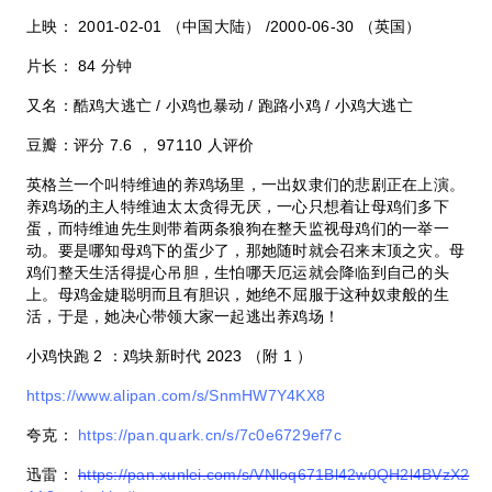
上映：
2001-02-01
（中国大陆）
/2000-06-30
（英国）
片长：
84
分钟
又名：酷鸡大逃亡
/
小鸡也暴动
/
跑路小鸡
/
小鸡大逃亡
豆瓣：评分
7.6
，
97110
人评价
英格兰一个叫特维迪的养鸡场里，一出奴隶们的悲剧正在上演。
养鸡场的主人特维迪太太贪得无厌，一心只想着让母鸡们多下
蛋，而特维迪先生则带着两条狼狗在整天监视母鸡们的一举一
动。要是哪知母鸡下的蛋少了，那她随时就会召来末顶之灾。母
鸡们整天生活得提心吊胆，生怕哪天厄运就会降临到自己的头
上。母鸡金婕聪明而且有胆识，她绝不屈服于这种奴隶般的生
活，于是，她决心带领大家一起逃出养鸡场！
小鸡快跑
2
：鸡块新时代
2023
（附
1
）
https://www.alipan.com/s/SnmHW7Y4KX8
夸克：
https://pan.quark.cn/s/7c0e6729ef7c
迅雷：
https://pan.xunlei.com/s/VNloq671Bl42w0QH2l4BVzX2