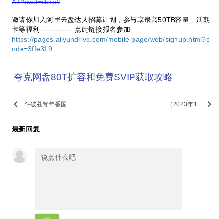
A1?pwd=ckkp#
邀请你加入阿里云盘达人招募计划，参与享最高50TB容量、延期
卡等福利 ------------ 点此链接报名参加
https://pages.aliyundrive.com/mobile-page/web/signup.html?c
ode=3ffe319
夸克网盘80T扩容和免费SVIP获取攻略
keyboard_arrow_left
keyboard_arrow_right
斗破苍穹年番国..
（2023年1..
最新回复
提交