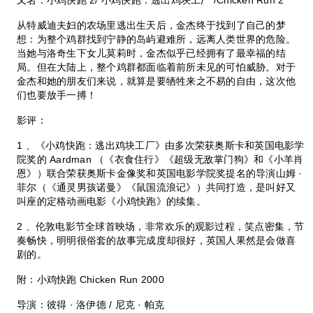
从特威迪夫妇的农场里逃出生天后，金杰终于找到了自己的梦
想：为整个鸡群找到宁静的岛屿避难所，远离人类世界的危险。
当她与洛奇生下女儿莫莉时，金杰似乎已经拥有了最幸福的结
局。但在大陆上，整个鸡群都面临着前所未见的可怕威胁。对于
金杰和她的朋友们来说，就算是要牺牲来之不易的自由，这次他
们也要放手一搏！
影评：
1
、《小鸡快跑：逃出鸡块工厂》由多次荣获奥斯卡和英国电影学
院奖的
Aardman
（《衣食住行》《超级无敌掌门狗》和《小羊肖
恩》）联合荣获奥斯卡金像奖和英国电影学院奖提名的导演山姆
·
菲尔（《通灵男孩诺曼》《鼠国流浪记》）共同打造，是叫好又
叫座的定格动画电影《小鸡快跑》的续集。
2
、伦敦电影节全球首映场，非常欢乐的观影过程，笑点密集，节
奏畅快，明明很俗套的故事完成度却很好，英国人果然是会做喜
剧的。
附：小鸡快跑
Chicken Run 2000
导演：彼得
·
洛伊德
/
尼克
·
帕克