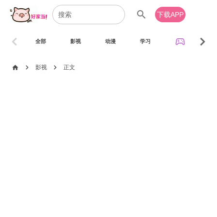
search
下载APP
chevron_left
chevron_right
sports_esports
全部
影视
动漫
学习
音乐
chevron_right
chevron_right
home
影视
正文