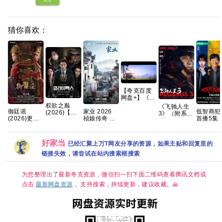
猜你喜欢：
【夸克百度
网盘+】《小
黄人与大怪
权欲之巅
《飞驰人生
御廷谣
兽
家业 2026
低智商犯
(2026)【全
3》（附系
(2026)更新
2026》+神
祯娘传奇 古
首播5集 
10集】
列）沈腾 尹
中
偷奶爸1-4部
装女性传奇
喜剧 悬
【1080p】
正 黄景瑜 张
[4K+1080P.
+两部番外前
杨紫 韩东君
【韩语】
本煜 魏翔 沙
国语中字.网
传系列原盘
已更最新 夸
【中文字
溢 范丞丞 孙
好家当
已经汇聚上万T网友分享的资源，如果主贴和回复里的
盘资源][2GB
REMUX国英
克
幕】
艺洲2026/剧
集]
链接失效，请尝试在站内搜索框搜索
【13.7G】
情/喜剧/运
惊悚 悬疑 」
动/4K电影
夸克
为您整理出了最新夸克资源，微信扫一扫下面二维码查看腾讯文档或
点击
最新网盘资源
。支持搜索，持续更新，建议收藏。🙏