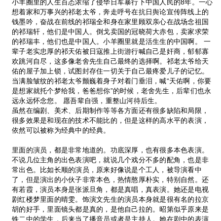
小羊圈里的人生百态浓缩了侵华日军暴行下中国人民的8年。一心
想着家和万事兴的祁老太爷，奔走呼号在抗日舆论宣传阵线上的
钱墨吟，奋战在前线的祁瑞全和身在家里顾双亲心在战场念祖国
的祁瑞轩，他们是中国人。倒戈卖国的冠晓荷大赤包，卖家求荣
的祁瑞丰，他们也是中国人。小羊圈里就是活生生的中国啊。 一
辈子老实忠厚的祁天佑被日寇推上街游行喊自己是奸商，郁郁寡
欢跳河自尽，这多像老舍先生自己最终的选择啊。祁老太爷给天
佑的屋子加上锁，试图封存住一切关于自己最疼爱儿子的记忆。
当满脸皱纹的祁老太爷颤巍着身子对着门垂泪，喊“天佑啊，你要
是想家就托个梦给我，爸爸想你”的时候，老舍先生，后辈们也永
远永远怀念您。 愿吾辈自强，重整山河待后生。
虽然在编剧、美术、后期制作等等各方面还有很多缺陷和局限，
很多效果是和现在的技术不能比的，但是这样的高水平的表演，
依然可以被称为经典中的经典。
里面的演员，都是非常地道的。功底深厚，也有很多本色表演。
不说几位主角的出色表演吧，就说几个戏分不多的配角，也是非
常出色。比如长顺的演员，原来好像说是个工人，被导演看中
了，但是演出的小伙子非常本色，热情憨厚朴实，特别自然。还
有若霞，演员本身是张派旦角，都是真唱，真表演。她还是电视
剧红楼梦里面的晴雯。饰演文先生的演员本身就是很有名的拉京
胡的好手，里面镜头都是真的，是他自己拉的。昭第似乎原来是
铁二中的学生，后来当了播音员或者是主持人。她在剧中的表演