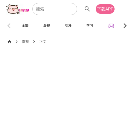
search
下载APP
chevron_left
chevron_right
sports_esports
全部
影视
动漫
学习
音乐
chevron_right
chevron_right
home
影视
正文