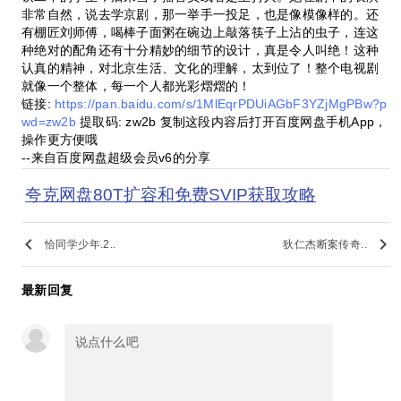
非常自然，说去学京剧，那一举手一投足，也是像模像样的。还
有棚匠刘师傅，喝棒子面粥在碗边上敲落筷子上沾的虫子，连这
种绝对的配角还有十分精妙的细节的设计，真是令人叫绝！这种
认真的精神，对北京生活、文化的理解，太到位了！整个电视剧
就像一个整体，每一个人都光彩熠熠的！
链接:
https://pan.baidu.com/s/1MlEqrPDUiAGbF3YZjMgPBw?p
wd=zw2b
提取码: zw2b 复制这段内容后打开百度网盘手机App，
操作更方便哦
--来自百度网盘超级会员v6的分享
夸克网盘80T扩容和免费SVIP获取攻略
keyboard_arrow_left
keyboard_arrow_right
恰同学少年.2..
狄仁杰断案传奇..
最新回复