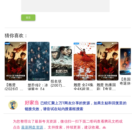
提交
猜你喜欢：
【美国
投名状
奇退休
【翘楚
翘楚 全24集
翘楚 热播国
楚乔传2：冰
(2007)
一季 (2
(2026)】】
全4K超清
剧 【夸克百
湖重生【40
1080P 国语
科幻 /
【24集持续
【国语中
度网盘+】
集全】 【附
粤语中字
又名: 
更新】
字】【SDR
赠 赵丽颖版
[3.5G]
区 / 退
【1080P高
DDP5.1】
楚乔传 第一
好家当
已经汇聚上万T网友分享的资源，如果主贴和回复里的
自治镇
码】【国语
【完结】网
部】夸克
链接失效，请尝试在站内搜索框搜索
中字】【单
盘资源观看
集/0.9G】
【大陆：剧
为您整理出了最新夸克资源，微信扫一扫下面二维码查看腾讯文档或
情 】【主演:
陈都灵 / 周翊
点击
最新网盘资源
。支持搜索，持续更新，建议收藏。🙏
然】