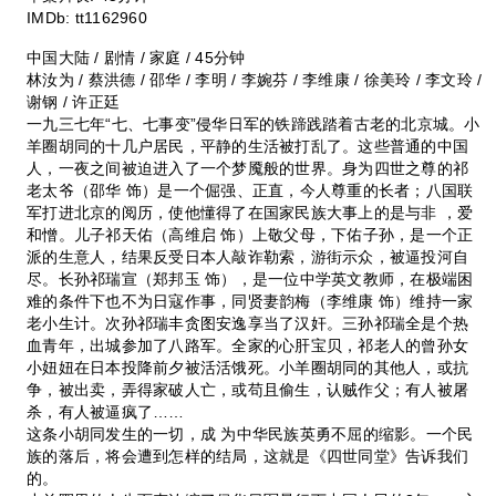
IMDb:
tt1162960
中国大陆 / 剧情 / 家庭 / 45分钟
林汝为 / 蔡洪德 / 邵华 / 李明 / 李婉芬 / 李维康 / 徐美玲 / 李文玲 /
谢钢 / 许正廷
一九三七年“七、七事变”侵华日军的铁蹄践踏着古老的北京城。小
羊圈胡同的十几户居民，平静的生活被打乱了。这些普通的中国
人，一夜之间被迫进入了一个梦魇般的世界。身为四世之尊的祁
老太爷（邵华 饰）是一个倔强、正直，今人尊重的长者；八国联
军打进北京的阅历，使他懂得了在国家民族大事上的是与非 ，爱
和憎。儿子祁天佑（高维启 饰）上敬父母，下佑子孙，是一个正
派的生意人，结果反受日本人敲诈勒索，游街示众，被逼投河自
尽。长孙祁瑞宣（郑邦玉 饰），是一位中学英文教师，在极端困
难的条件下也不为日寇作事，同贤妻韵梅（李维康 饰）维持一家
老小生计。次孙祁瑞丰贪图安逸享当了汉奸。三孙祁瑞全是个热
血青年，出城参加了八路军。全家的心肝宝贝，祁老人的曾孙女
小妞妞在日本投降前夕被活活饿死。小羊圈胡同的其他人，或抗
争，被出卖，弄得家破人亡，或苟且偷生，认贼作父；有人被屠
杀，有人被逼疯了……
这条小胡同发生的一切，成 为中华民族英勇不屈的缩影。一个民
族的落后，将会遭到怎样的结局，这就是《四世同堂》告诉我们
的。