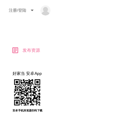
arrow_drop_down
注册/登陆
article
发布资源
好家当 安卓App
安卓手机浏览器扫码下载