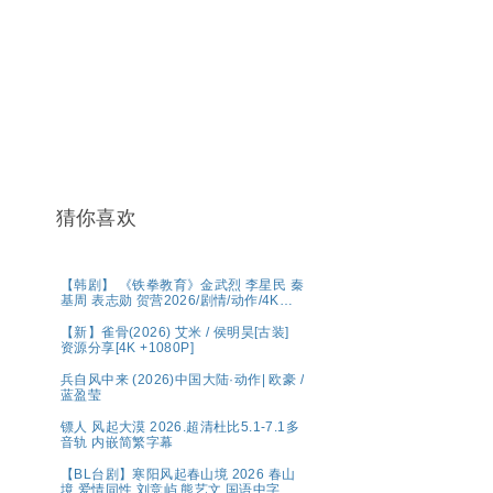
猜你喜欢
【韩剧】 《铁拳教育》金武烈 李星民 秦
基周 表志勋 贺营2026/剧情/动作/4K完
结 夸克
【新】雀骨(2026) 艾米 / 侯明昊[古装]
资源分享[4K +1080P]
兵自风中来 (2026)中国大陆·动作| 欧豪 /
蓝盈莹
镖人 风起大漠 2026.超清杜比5.1-7.1多
音轨 内嵌简繁字幕
【BL台剧】寒阳风起春山境 2026 春山
境 爱情同性 刘竞屿 熊艺文 国语中字 已