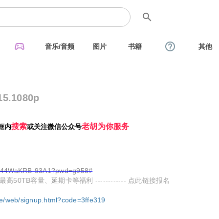
search
sports_esports
help_outline
音乐/音频
图片
书籍
其他
.1080p
搜索
老胡为你服务
框内
或关注微信公众号
rbyd44WaKRB-93A1?pwd=g958#
TB容量、延期卡等福利 ------------ 点此链接报名
ge/web/signup.html?code=3ffe319