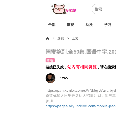
全部
影视
动漫
学习
home
影视
正文
chevron_right
chevron_right
闺蜜嫁到.全50集.国语中字.2015
影视
站内有相同资源
链接已失效，
，请在搜索
37927
https://pan.xunlei.com/s/VNk5gB7ara
邀请你加入阿里云盘达人招募计划，参与享最高50
参加
https://pages.aliyundrive.com/mobile-pa