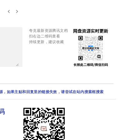
keyboard_arrow_left
keyboard_arrow_right
夸克最新资源腾讯文档
扫右边二维码查看
持续更新，建议收藏
资源，如果主贴和回复里的链接失效，请尝试在站内搜索框搜索
码