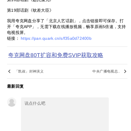
第19部话剧《钦差大臣》
我用夸克网盘分享了「北京人艺话剧」，点击链接即可保存。打
开「夸克APP」，无需下载在线播放视频，畅享原画5倍速，支持
电视投屏。
链接：
https://pan.quark.cn/s/f35a0d72400b
夸克网盘80T扩容和免费SVIP获取攻略
keyboard_arrow_left
keyboard_arrow_right
「凯叔」封神演义
中央广播电视总..
最新回复