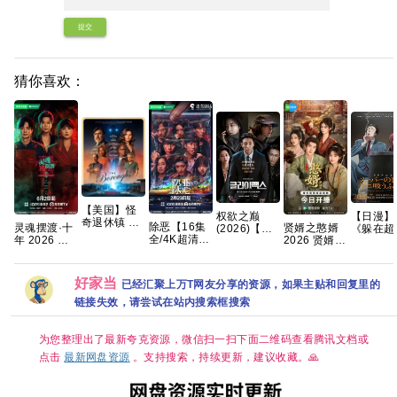
提交
猜你喜欢：
【美国】怪
【日漫】
权欲之巅
奇退休镇 第
除恶【16集
灵魂摆渡·十
贤婿之憨婿
《躲在超
(2026)【全
一季 (2026)
全/4K超清臻
年 2026 灵
2026 贤婿2
后门抽烟
10集】
科幻 / 悬疑
彩】手慢无
魂摆渡5 悬
古装喜剧爱
两人》20
【1080p】
又名: 时异社
迷雾剧场，
疑惊悚奇幻
情 潘毅鸿 朱
动画/剧情
【韩语】
区 / 退休镇 /
开年人性犯
冒险 于毅 刘
容君 范梦 徐
情/CR完
【中文字
好家当
已经汇聚上万T网友分享的资源，如果主贴和回复里的
自治镇 夸克
罪大剧 夸克
智扬 肖茵 已
紫茵 已更最
夸克
幕】
更最新 夸克
新 夸克
链接失效，请尝试在站内搜索框搜索
【13.7G】
惊悚 悬疑 」
为您整理出了最新夸克资源，微信扫一扫下面二维码查看腾讯文档或
点击
最新网盘资源
。支持搜索，持续更新，建议收藏。🙏