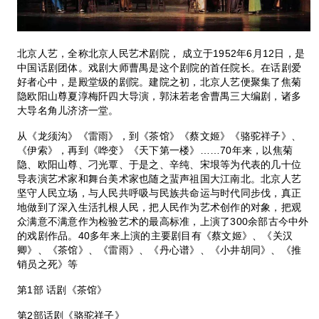
北京人艺，全称北京人民艺术剧院， 成立于1952年6月12日，是
中国话剧团体。戏剧大师曹禺是这个剧院的首任院长。在话剧爱
好者心中，是殿堂级的剧院。建院之初，北京人艺便聚集了焦菊
隐欧阳山尊夏淳梅阡四大导演，郭沫若老舍曹禺三大编剧，诸多
大导名角儿济济一堂。
从《龙须沟》《雷雨》，到《茶馆》《蔡文姬》《骆驼祥子》、
《伊索》，再到《哗变》《天下第一楼》……70年来，以焦菊
隐、欧阳山尊、刁光覃、于是之、辛纯、宋垠等为代表的几十位
导表演艺术家和舞台美术家也随之蜚声祖国大江南北。北京人艺
坚守人民立场，与人民共呼吸与民族共命运与时代同步伐，真正
地做到了深入生活扎根人民，把人民作为艺术创作的对象，把观
众满意不满意作为检验艺术的最高标准，上演了300余部古今中外
的戏剧作品。40多年来上演的主要剧目有《蔡文姬》、《关汉
卿》、《茶馆》、《雷雨》、《丹心谱》、《小井胡同》、《推
销员之死》等
第1部 话剧《茶馆》
第2部话剧《骆驼祥子》