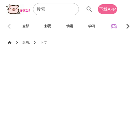
search
下载APP
chevron_left
chevron_right
sports_esports
全部
影视
动漫
学习
音乐
chevron_right
chevron_right
home
影视
正文