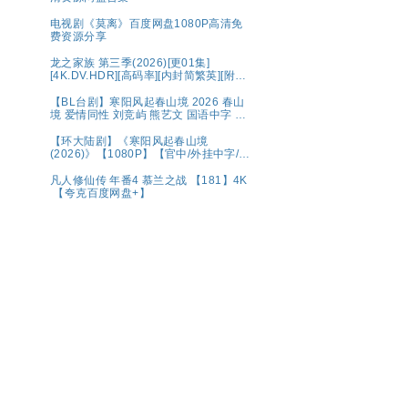
电视剧《莫离》百度网盘1080P高清免
费资源分享
龙之家族 第三季(2026)[更01集]
[4K.DV.HDR][高码率][内封简繁英][附1-
2季][8GB集]
【BL台剧】寒阳风起春山境 2026 春山
境 爱情同性 刘竞屿 熊艺文 国语中字 已
更最新 夸克
【环大陆剧】《寒阳风起春山境
(2026)》【1080P】【官中/外挂中字/三
无版】【共16集】
凡人修仙传 年番4 慕兰之战 【181】4K
【夸克百度网盘+】