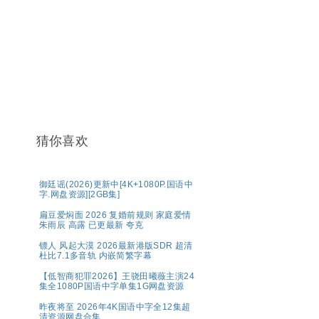
猜你喜欢
御廷谣(2026)更新中[4K+1080P.国语中
字.网盘资源][2GB集]
扁豆爱焖面 2026 复婚前规则 家庭爱情
朱雨辰 高露 已更最新 夸克
镖人 风起大漠 2026最新港版SDR 超清
杜比7.1多音轨 内嵌简繁字幕
【低智商犯罪2026】王骁田曦薇主演24
集全1080P国语中字单集1G网盘资源
昨夜将至 2026年4K国语中字全12集超
清资源网盘合集