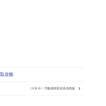
获取攻略
keyboard_arrow_right
《大长今》70集国韩双语高清绝版