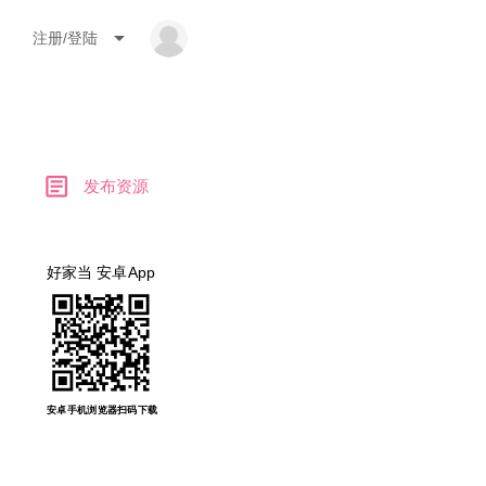
arrow_drop_down
注册/登陆
article
发布资源
好家当 安卓App
安卓手机浏览器扫码下载