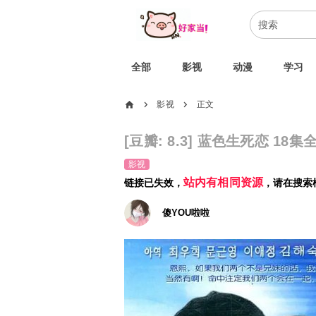
全部
影视
动漫
学习
home
影视
正文
chevron_right
chevron_right
[豆瓣: 8.3] 蓝色生死恋 18集全
影视
站内有相同资源
链接已失效，
，请在搜索
傻YOU啦啦