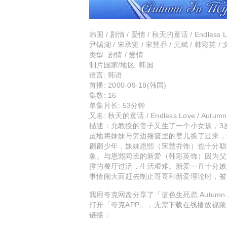
韩国 / 剧情 / 爱情 / 秋天的童话 / Endless L
尹锡湖 / 宋承宪 / 宋慧乔 / 元斌 / 韩彩英 /
类型:
剧情 / 爱情
制片国家/地区:
韩国
语言:
韩语
首播:
2000-09-18(韩国)
集数:
16
单集片长:
53分钟
又名:
秋天的童话 / Endless Love / Autumn F
描述：允教授的妻子又生了一个小女孩，3
皮地将妹妹与旁边摇篮里的婴儿换了过来，
翩翩少年，妹妹恩熙（宋慧乔饰）也十分聪
象。与恩熙同班的新爱（韩彩英饰）因为父
撑的餐厅过活，生活艰难。新爱一直十分嫉
事情闹大而赶去制止哥哥和新爱理论时，被
我用夸克网盘分享了「蓝色生死恋.Autumn.in.
打开「夸克APP」，无需下载在线播放视
链接：