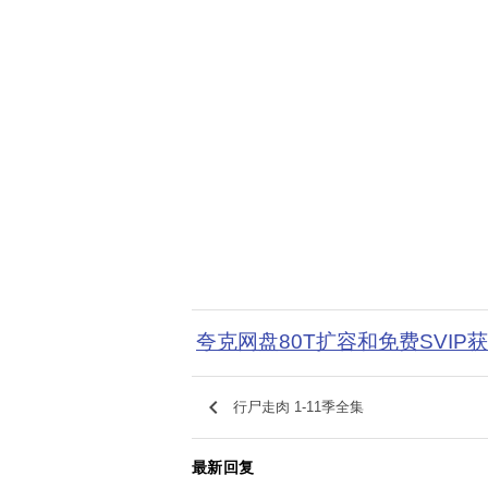
夸克网盘80T扩容和免费SVIP
keyboard_arrow_left
行尸走肉 1-11季全集
最新回复