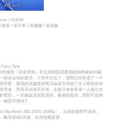
ove / 53分钟
 文根英 / 崔宇革 / 韩娜娜 / 崔佑赫
airy Tale
岁的俊熙（宋承宪饰）和父亲到医院看望妈妈和妹妹时顽
一段误会就此展开。十四年过去了，俊熙已经长成了一个
明可爱，家境的优越使得两兄妹成为学校了令人艳羡的对
亲早逝，而哥哥却游手好闲，全家只有靠母亲一人独立支
妒恩熙，一天她故意报复恩熙，被俊熙发现，恩熙不想将
一辆货车撞倒了。
My.Heart.S01.2000.1080p」，点击链接即可保存。
频，畅享原画5倍速，支持电视投屏。