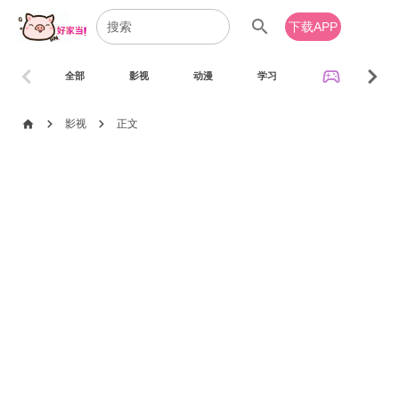
search
下载APP
chevron_left
chevron_right
sports_esports
全部
影视
动漫
学习
音乐
chevron_right
chevron_right
home
影视
正文