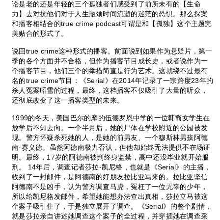
论是老的还是年轻的三个孤独者们感受到了前所未有的【生命
力】去对抗他们对于人生瓶颈时间流逝的迷茫的恐惧。那么探案
和播客相结合的true crime podcast可谓是和【孤独】这个主题完
美贴合的形式了。
说回true crime这种形式的播客。前面说到如果作为悬疑片，第一
季的各个方面并不合格，但作为播客节目成长史，或者说作为一
个播客节目，他们三个的举措简直是行为艺术。这就绕不过最有
名的true crime节目：《Serial》在2014年记录了一宗跨度23年的
杀人冤案昭雪的过程，最终，这档播客不仅吸引了大量的听众，
还彻底改变了这一播客类型的未来。
1999的冬天，美国巴尔的摩的伍德罗恩中学的一位韩裔女学生在
放学后不知去向。一个半月后，她的尸体在学校附近的公园被发
现。警方怀疑杀死她的人，是她的前男友、一个穆斯林男孩阿德
南·赛义德。虽然阿德南极力否认，但他却始终无法提供不在场证
明。最终，17岁的阿德南被判终身监禁，高中还没毕业就开始服
刑。 14年后，调查记者莎拉·凯尼格，也就是《Serial》的主播，
收到了一封邮件，是阿德南的好朋友拉比亚写来的。拉比亚坚信
阿德南不是凶手，认为警方调查马虎，冤枉了一位无辜的少年，
所以给凯尼格发邮件，希望她能想办法查出真相，莎拉立马被这
个案子吸引住了，于是独立展开了调查。《Serial》的整个剧情，
就是莎拉亲自讲述她调查这个案子的全过程，并穿插她在调查采