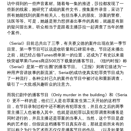
访中得到的一些声音素材。随着每一集的推进，莎拉都发现了一
些新的线索，她研究了成箱的案件文书，搜集案件录音，采访了
所有她能找到的案件相关人，包括当事人的朋友、涉案的警察、
法医等等。可是，她越是努力想拼凑出事件的真相，就越是有新
的疑问冒出来。听众相当于是跟着主播莎拉一起调查了当年的整
个案件。
《Serial》目前总共出了三季，有关赛义德的案件出现在第一季节
目里。第一季节目可以说是收听量和口碑双丰收。节目还未播出
之前，就已经占领iTunes榜单第一的位置，还成为了有史以来最
快突破苹果iTunes商店500万下载量的播客节目。《纽约时报》称
《Serial》是第一档“出圈”的播客节目。《卫报》则将它描述为“一
种用声音讲故事的新流派”。Serial的成功使真实犯罪类节目成为
了一种流行，各种尘封已久的案件在节目中被讨论和重新调查，
吸引了一大批感兴趣听众的注意力。
而我们剧中的播客节目《Only murder in the building》和《Seria
l》更不一样的是，他们三人是在罪案发生第二天开始的这档节
目，在节目录制过程中还不断的有犯罪发生，并且在之后的两季
里主播三人也被卷入其中、也就是说犯罪以及犯罪调查和播客是
同时进行的，并且主播还是罪案的当事人。当然，这个节目是虚
构的艺术创，但假设这档播客节目真实存在，那就是前所未有的
可以称之为行为艺术而不仅仅是播客节目的作品。（以及如果第