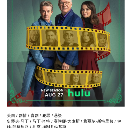
美国 / 剧情 / 喜剧 / 犯罪 / 悬疑
史蒂夫·马丁 / 马丁·肖特 / 赛琳娜·戈麦斯 / 梅丽尔·斯特里普 / 伊
娃·朗格利亚 / 扎克·加利凡纳基斯