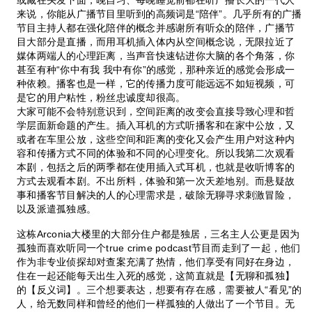
或藏在头发下面，晚自习、每晚睡觉前都在听广播长大的一代人
来说，你能从广播节目里听到的高频词是“陪伴”。几乎所有的广播
节目主持人都在强化陪伴的概念并感谢所有听众的陪伴，广播节
目大部分是直播，而用耳机插入体内从空间概念说，无限拉近了
媒体两端人的心理距离，当声音快速钻进你大脑的各个角落，你
甚至有种“你中有我 我中有你”的感觉，那种亲近的感觉会形成一
种依赖。播客也是一样，它的传播力度可能远远不如短视频，可
是它的用户粘性，粉丝忠诚度却很高。
大家可能不会特别意识到，空间距离的改变会直接导致心理和哲
学层面新命题的产生。插入耳机的方式听播客和在家中公放，又
或者在车里公放，这些空间和距离的变化又会产生用户对这种内
容和传播方式不同的体验和不同的心理变化。所以我第二次观看
本剧，包括之后的两季都在使用插入式耳机，也就是收听博客的
方式去观看本剧。不出所料，体验和第一次天差地别。而悬疑故
事和播客节目解决的人的心理需求是，破除无聊寻求刺激冒险，
以及派遣孤独感。
这栋Arconia大楼里的大部分住户都是独居，三名主人公更是因为
孤独而喜欢听同一个true crime podcast节目而走到了一起，他们
作为非专业侦探却对查案充满了热情，他们享受有同好在身边，
住在一起还能每天出生入死的感觉，这简直就是【无聊和孤独】
的【反义词】。三个想要表达，想要有存在感，需要被人“看见”的
人，给无数同样和曾经的他们一样孤独的人做出了一个节目。无