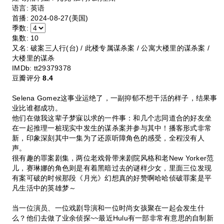
语言:
英语
首播:
2024-08-27(美国)
季数:
集数:
10
又名:
破案三人行(台) / 此楼专属谋杀案 / 公寓大楼里的谋杀案 /
大楼里的谋杀
IMDb:
tt29379378
豆瓣评分
8.4
Selena Gomez这事业运绝了，一副抑郁不想干活的样子，结果事
业比谁都成功。
他们在做我这辈子梦寐以求的一件事：和几个志同道合的好友坐
在一起推理一桩现实中发生的谋杀案并参与其中！播客形式非常
新，印象深刻其中一集为了还原听障角色的感受，全程没有人
声。
很有趣的罪案剧集，两位老戏骨带来剧院风格和老New Yorker范
儿，赛琳娜的角色则是有着黑暗过去的谜样少女，里面三位发现
有案可破的时候那段《月光》幻想真的好赞啊哈哈侦破罪案是平
凡生活中的英雄梦～
当一位演员、一位戏剧导演和一位时尚女孩聚在一起会发生什
么？他们去做了业余侦探~~最近Hulu有一部非常有意思的自制新