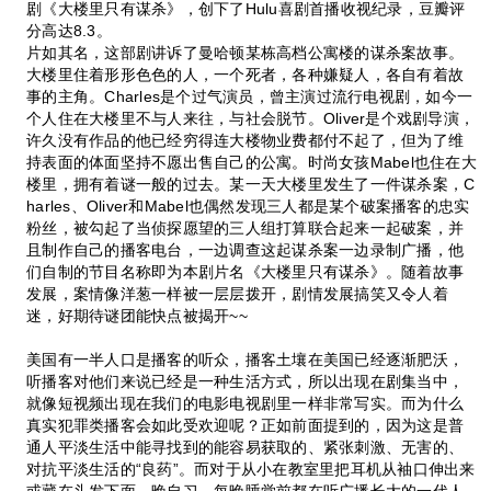
剧《大楼里只有谋杀》，创下了Hulu喜剧首播收视纪录，豆瓣评
分高达8.3。
片如其名，这部剧讲诉了曼哈顿某栋高档公寓楼的谋杀案故事。
大楼里住着形形色色的人，一个死者，各种嫌疑人，各自有着故
事的主角。Charles是个过气演员，曾主演过流行电视剧，如今一
个人住在大楼里不与人来往，与社会脱节。Oliver是个戏剧导演，
许久没有作品的他已经穷得连大楼物业费都付不起了，但为了维
持表面的体面坚持不愿出售自己的公寓。时尚女孩Mabel也住在大
楼里，拥有着谜一般的过去。某一天大楼里发生了一件谋杀案，C
harles、Oliver和Mabel也偶然发现三人都是某个破案播客的忠实
粉丝，被勾起了当侦探愿望的三人组打算联合起来一起破案，并
且制作自己的播客电台，一边调查这起谋杀案一边录制广播，他
们自制的节目名称即为本剧片名《大楼里只有谋杀》。随着故事
发展，案情像洋葱一样被一层层拨开，剧情发展搞笑又令人着
迷，好期待谜团能快点被揭开~~
美国有一半人口是播客的听众，播客土壤在美国已经逐渐肥沃，
听播客对他们来说已经是一种生活方式，所以出现在剧集当中，
就像短视频出现在我们的电影电视剧里一样非常写实。而为什么
真实犯罪类播客会如此受欢迎呢？正如前面提到的，因为这是普
通人平淡生活中能寻找到的能容易获取的、紧张刺激、无害的、
对抗平淡生活的“良药”。而对于从小在教室里把耳机从袖口伸出来