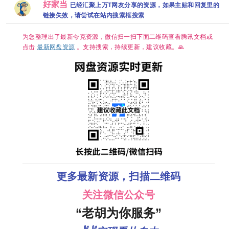
【14.5G】
好家当
国语中字.网
玟锡 蔡书安
歌 2 夸克
已经汇聚上万T网友分享的资源，如果主贴和回复里的
盘资源][2GB
金海淑2026/
链接失效，请尝试在站内搜索框搜索
集]
喜剧/爱情/奇
幻/已更最新
夸克
为您整理出了最新夸克资源，微信扫一扫下面二维码查看腾讯文档或
点击
最新网盘资源
。支持搜索，持续更新，建议收藏。🙏
更多最新资源，扫描二维码
关注微信公众号
“老胡为你服务”