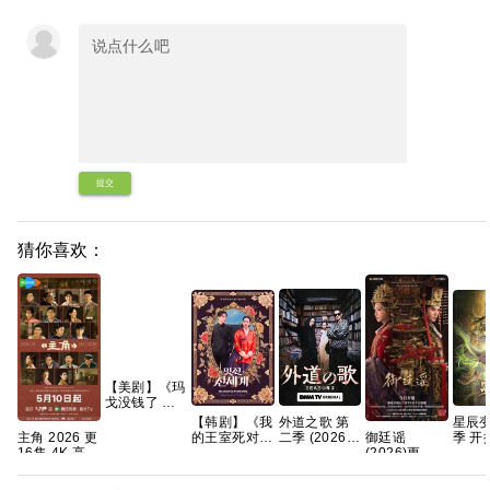
提交
猜你喜欢：
【美剧】《玛
戈没钱了 第
一季
星辰变
【韩剧】《我
外道之歌 第
(2026)》
季 开
御廷谣
的王室死对
主角 2026 更
二季 (2026)
【1080P】
04集
(2026)更新
头》林智妍
16集 4K 高
【附1~2季】
【中英字幕】
国字
中
许南俊 张胜
碼
剧情 / 悬疑
【8集全】
源
[4K+1080P.
祖 李世熙 金
又名: 外道の