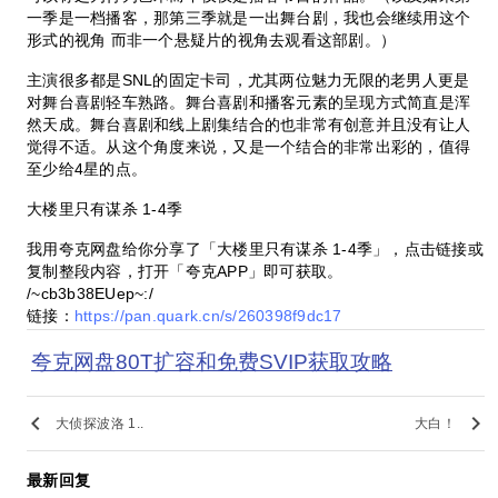
一季是一档播客，那第三季就是一出舞台剧，我也会继续用这个
形式的视角 而非一个悬疑片的视角去观看这部剧。）
主演很多都是SNL的固定卡司，尤其两位魅力无限的老男人更是
对舞台喜剧轻车熟路。舞台喜剧和播客元素的呈现方式简直是浑
然天成。舞台喜剧和线上剧集结合的也非常有创意并且没有让人
觉得不适。从这个角度来说，又是一个结合的非常出彩的，值得
至少给4星的点。
大楼里只有谋杀 1-4季
我用夸克网盘给你分享了「大楼里只有谋杀 1-4季」，点击链接或
复制整段内容，打开「夸克APP」即可获取。
/~cb3b38EUep~:/
链接：
https://pan.quark.cn/s/260398f9dc17
夸克网盘80T扩容和免费SVIP获取攻略
keyboard_arrow_left
keyboard_arrow_right
大侦探波洛 1..
大白！
最新回复