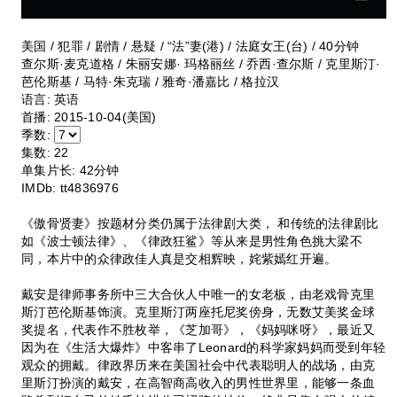
美国 / 犯罪 / 剧情 / 悬疑 / “法”妻(港) / 法庭女王(台) / 40分钟
查尔斯·麦克道格 / 朱丽安娜· 玛格丽丝 / 乔西·查尔斯 / 克里斯汀·
芭伦斯基 / 马特·朱克瑞 / 雅奇·潘嘉比 / 格拉汉
语言:
英语
首播:
2015-10-04(美国)
季数:
集数:
22
单集片长:
42分钟
IMDb:
tt4836976
《傲骨贤妻》按题材分类仍属于法律剧大类， 和传统的法律剧比
如《波士顿法律》、《律政狂鲨》等从来是男性角色挑大梁不
同，本片中的众律政佳人真是交相辉映，姹紫嫣红开遍。
戴安是律师事务所中三大合伙人中唯一的女老板，由老戏骨克里
斯汀芭伦斯基饰演。克里斯汀两座托尼奖傍身，无数艾美奖金球
奖提名，代表作不胜枚举，《芝加哥》，《妈妈咪呀》，最近又
因为在《生活大爆炸》中客串了Leonard的科学家妈妈而受到年轻
观众的拥戴。律政界历来在美国社会中代表聪明人的战场，由克
里斯汀扮演的戴安，在高智商高收入的男性世界里，能够一条血