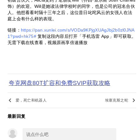
初级合伙人，Alicia受到了老朋友Will（乔西·查尔斯 Josh Charles
饰）的欢迎。Will是她读法律学校时的同学，也是公司的冠名合伙
人。他想看看时隔十三年之后，这位昔日叱咤风云的女强人在法
庭上会有什么样的表现。
链接：
https://pan.xunlei.com/s/VODa9KPjgXUAgJbj2b0zl0JNA
1?pwd=hk75#
复制这段内容后打开「手机迅雷 App」即可获取。
无需下载在线查看，视频原画享倍速播放
夸克网盘80T扩容和免费SVIP获取攻略
keyboard_arrow_left
keyboard_arrow_right
爱，死亡和机器人
埃塞克斯之蛇
最新回复