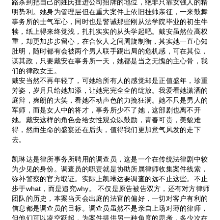
路杀到把自己的姓氏挂进公司招牌的地位，绝非只靠女强人的精
明势利。她身为管理层但在重大案件上依旧挂帅亲征，一来鼓舞
事务所的士气军心，同时也是警诫那些刚从法学院毕业的初生牛
犊，纸上得来终觉浅，扎扎实实的从头学起吧。戴安虽然位高权
重，却更加步步留心，在合伙人之间周旋制衡，其实她一直心知
肚明，随时都有会被两个男人联手踢出局的危机感，可在其位，
谋其政，只要戴安在事务所一天，她都是当之无愧的主心骨，我
们的律政女王。
戴安当然不再年轻了，可她给所有人的感觉却是正值盛年，珍重
芳姿，岁月只给她加添，让她完完全全的绽放。我爱看她潇洒的
庭辩，爽朗的大笑，看她不动声色的力挽狂澜。她不只是男人的
军师，而是女人中的将才，事务所少不了她，这部剧也离不开
她。戴安这样的角色会给女性观众以鼓励，青春可贵，美貌难
得，然而生命的盛宴还在后头，值得我们更加意气风发的走下
去。
凯琳达是律所事务所聘用的调查员，这是一个在传统法律剧中较
为少见的身份。调查员的职责就是协助所属律师收集案件线索，
弥补警察的官方取证。实际上凯琳达要调查的远不止这些。不止
步于what，而是追究why。 不仅是原告被告双方，还有对方律师
团队的历史，本案当天会出庭的法官的偏好，一切对客户有利的
信息都是调查员的目标。调查员虽然不是亲自上场对薄的律师，
但他们可以凌空跃起，为案件提供另一种角度的思考，多少次在