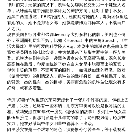
律师们束手无策的情况下，凯琳达另辟奚径交出另一个嫌疑人名
单，从蛛丝马迹中推翻原本计划的辩护方向，让对手措手不及。
她黑白两道通吃，FBI有她的人，检察院有她的人，毒枭团伙里也
有她的人，她不是邦德女郎，她就是詹姆斯邦德本人，不战而屈
人之兵。
现在美国各行各业都强调diversity,大打多样化的牌，美剧也不例
外，亚洲面孔层出不穷，比如《Heroes》中的主角Suresh，《生
活大爆炸》里的可爱的科学怪人Raj，本剧中的凯琳达也是由印度
裔女演员阿奇帕扎比饰演，并为她带来了从影生涯中第一座艾美
奖。凯琳达在剧中总是一袭黑色紧身皮衣配高帮马靴，深色长发
高高挽在脑后，印度血统给了她在白人女星中脱颖而出的五官，
似笑非笑的薄唇，不置可否的眼眸，一如沉默如迷的呼吸。随着
《傲骨贤妻》的剧情深入，凯琳达的迷样身份一点点被揭开，她
的背景，她的性向，她的目标，美丽而危险的凯琳达让观众有多
好奇，就有多着迷。
饰演“好妻子”阿里莎的茱莉安娜长了一张并不讨喜的脸。乍看上去
严肃，呆板，还略有一些木讷，用东方审美可以说是很薄福的面
相。茱莉安娜在90年代一度凭《急诊室的故事》系列往一线女星
队伍里挤过，但那到底是十几年前的事了，论相貌风情，论演技
实力，她在好莱坞中年女明星中都算不上出众。
阿里莎实在是一个艰难的角色，演得惨兮兮苦歪歪，等于藐视观