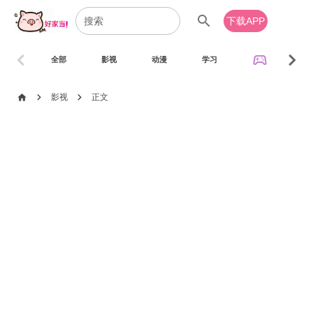
search
下载APP
chevron_left
chevron_right
sports_esports
全部
影视
动漫
学习
音乐
chevron_right
chevron_right
home
影视
正文