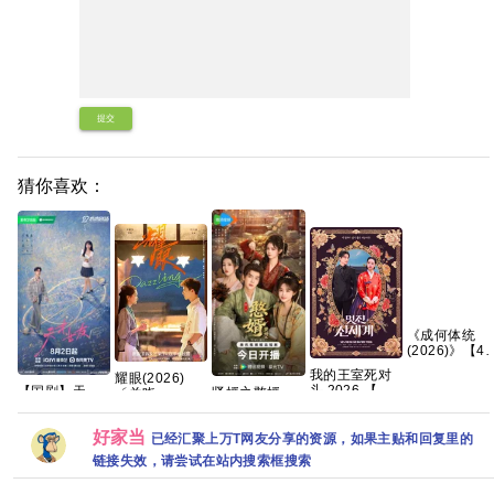
提交
猜你喜欢：
《成何体统
(2026)》【4K
HDR&DV杜
我的王室死对
耀眼(2026)
比】【国语中
头 2026 【首
【国剧】天
贤婿之憨婿
〔关晓
字】【32集
播】【穿越、
才，女友
2026 贤婿2 古
彤〕/4k+1080P
全】【310G
爱情】 【林智
(2026)【更至
装喜剧爱情 潘
超清画质|简中
【夸克/百度】
好家当
妍 / 许南俊】
最新】
毅鸿 朱容君 范
已经汇聚上万T网友分享的资源，如果主贴和回复里的
字幕/夸克/百度
【韩剧中字】
【2016P】
梦 徐紫茵 已更
网盘资源【单
链接失效，请尝试在站内搜索框搜索
【田曦薇 / 胡
最新 夸克
集0.8～3GB】
一天主演】