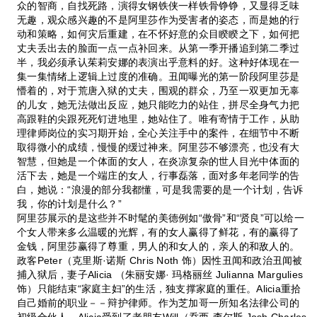
众的智商，自找死路，演得女钢铁侠一样铁骨铮铮，又显得乏味
无趣，观众感兴趣的不是阿里莎作为受害者的姿态，而是她的行
动和策略，如何灾后重建，在不怀好意的众目睽睽之下，如何把
丈夫丢出去的脸面一点一点补回来。从第一季开播追到第二季过
半，我必须承认茱莉安娜的表演出乎意料的好。这种好体现在一
集一集情绪上逻辑上过度的准确。丑闻曝光的第一阶段阿里莎是
懵着的，对于荒唐入狱的丈夫，围观的群众，乃至一双更加无辜
的儿女，她无法做出反应，她只能吃力的站住，拼尽全身气力把
高跟鞋的尖跟死死钉进地里，她站住了。唯有寄情于工作，从助
理律师岗位的实习期开始，全心关注手中的案件，在细节中不断
取得微小的成绩，慢慢的缓过神来。阿里莎不够漂亮，也没有大
智慧，但她是一个体面的女人，在炎凉复杂的世人目光中体面的
活下去，她是一个端庄的女人，行事磊落，面对多年老同学的告
白，她说：“浪漫的部分我都懂，可是我需要的是一个计划，告诉
我，你的计划是什么？”
阿里莎展示的是这些并不时髦的美德例如“傲骨”和“贤良”可以给一
个女人带来多么温暖的光辉，有的女人赢得了鲜花，有的赢得了
金钱，阿里莎赢得了尊重，男人的和女人的，亲人的和敌人的。
政客Peter（克里斯·诺斯 Chris Noth 饰）因性丑闻和政治丑闻被
捕入狱后，妻子Alicia （朱丽安娜· 玛格丽丝 Julianna Margulies
饰）只能结束“家庭主妇”的生活，独支撑家庭的重任。Alicia重拾
自己婚前的职业－－辩护律师。作为芝加哥一所知名法律公司的