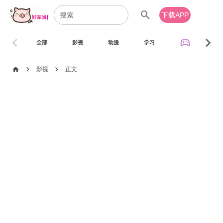
search
下载APP
chevron_left
chevron_right
sports_esports
全部
影视
动漫
学习
音乐
chevron_right
chevron_right
home
影视
正文