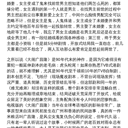
婚妻，女主变成了鬼来找前世男主想知道他们两怎么死的，都算
缘分吧，女主遇到的第一个人就是男主，在找男主前世的过程中
男主想起前尘往事重新爱上女主了，中间什么痴情男配完全可以
忽略不计，但是女主是鬼，人鬼殊途，女主成全了未婚妻并和男
主约定等他百年后等他一起投胎转世，男主娶了未婚妻，女主在
地府等了他几十年，我忘了男女主成婚是在男主死后还是在女主
成全男主时，有一段结婚戏看的我各种感动；第三世，终于男女
主都是小资啦！但是就5分钟剧情，开放式结局我一直怨念，前几
天重看已经不怨念了，两人互动那么有爱肯定是想起前两世了。
之所以说《大闹广昌隆》是90年代末的神作，是因为它难得没有
重犯一般延伸剧本的老毛病：虎头蛇尾！如果你熟悉TVB式港剧
的话，就不难理解，尤其是90年代至千禧前10年的TVB自制剧，
剧本创意不足、飞纸仔（现场魔改剧本，不背台词现场发挥）情
况严重、道具简陋、历史背景错乱等等，但这部剧和同一年的
《难兄难弟》却没有这样的观感，整个剧本安排非常流畅自然，
充分开始再顺理成章地结束，结局还破天荒采用了开放式，给观
众留足了美好的想象空间，主角配角没有令人纠结的悲惨狗血。
电视版的《大闹广昌隆》当年在全球粤语地区的影响非常广。故
事原型来自清末民初发生在广州和香港的民间故事，真的有一件
米粮店叫广昌隆，是风尘女鬼复仇负心郎的设定，但年代久远，
只有老一辈人听说过这个故事，小时候两广的老百姓对雨伞总有
一种奇怪的看法，大人是不许我们在室内开伞，说不吉利。至于