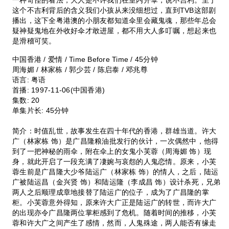
这个不吉利背后的含义我们小孩从来没细想过，直到TVB这部剧
播出，这下全粤港澳的小朋友都知道伞里会藏鬼魂，那些年总会
疑神疑鬼地在外收好伞才敢进屋，都不用大人多叮嘱，想起来也
是滑稽可笑。
中国香港 / 爱情 / Time Before Time / 45分钟
周海媚 / 林家栋 / 郭少芸 / 陈启泰 / 邓兆尊
语言:
粤语
首播:
1997-11-06(中国香港)
集数:
20
单集片长:
45分钟
简介：时值乱世，故事发生在四十年代的香港，群雄当道。许大
广（林家栋 饰）是广昌隆粮油批发行的伙计，一次偶然中，他得
到了一把神秘的雨伞，附在伞上的女鬼小芙蓉（周海媚 饰）现
身，就此开启了一段充满了凄婉与哀怨的人鬼恋情。原来，小芙
蓉生前是广昌隆大少爷陆运广（林家栋 饰）的情人，之后，陆运
广被陆运昌（金兴贤 饰）和陆运隆（李成昌 饰）设计杀死，兄弟
两人之后顺理成章地接替了陆运广的位子，成为了广昌隆的掌
柜。小芙蓉意外得知，原来许大广正是陆运广的转世，而许大广
的出现亦令广昌隆两位掌柜感到了危机。随着时间的推移，小芙
蓉和许大广之间产生了感情，然而，人鬼殊途，两人能否有缘走