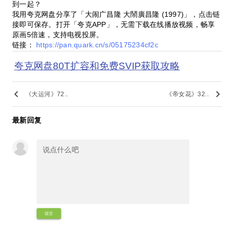
到一起？
我用夸克网盘分享了「大闹广昌隆 大鬧廣昌隆 (1997)」，点击链
接即可保存。打开「夸克APP」，无需下载在线播放视频，畅享
原画5倍速，支持电视投屏。
链接：
https://pan.quark.cn/s/05175234cf2c
夸克网盘80T扩容和免费SVIP获取攻略
keyboard_arrow_left
keyboard_arrow_right
《大运河》72..
《帝女花》32..
最新回复
提交