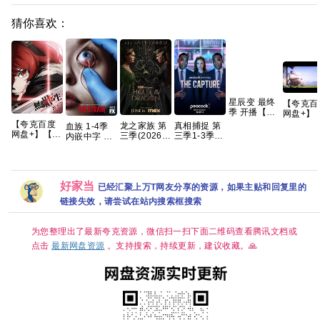
猜你喜欢：
星辰变 最终
【夸克百
季 开播【更
网盘+】
04集】【4K
黄人与大
【夸克百度
龙之家族 第
真相捕捉 第
血族 1-4季
国字】网盘
兽
网盘+】【重
三季(2026)
三季1-3季
内嵌中字 高
资源
2026》
磅】无职转
[更01集]
英剧 [剧情/
分 惊悚 【夸
偷奶爸1-
生Ⅲ第三季
[4K.DV.HDR]
惊悚] [荷丽
克网盘】
+两部番
到了异世界
[高码率][内
黛·格兰杰 /
传系列原
就拿出真本
封简繁英][附
帕帕·厄希度]
REMUX
事 开播2集
好家当
1-2季][8GB
已经汇聚上万T网友分享的资源，如果主贴和回复里的
集]
链接失效，请尝试在站内搜索框搜索
为您整理出了最新夸克资源，微信扫一扫下面二维码查看腾讯文档或
点击
最新网盘资源
。支持搜索，持续更新，建议收藏。🙏