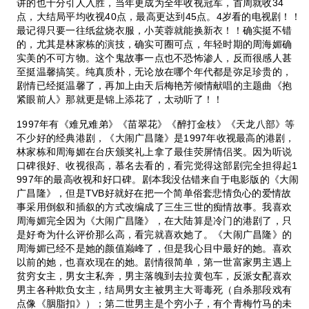
讲的也十分引人入胜，当年更成为全年收视冠军，首周就收34
点，大结局平均收视40点，最高更达到45点。4岁看的电视剧！！
最记得只要一往纸盆烧衣服，小芙蓉就能换新衣！！确实挺不错
的，尤其是林家栋的演技，确实可圈可点，年轻时期的周海媚确
实美的不可方物。这个鬼故事一点也不恐怖渗人，反而很感人甚
至挺温馨搞笑。纯真质朴，无论放在哪个年代都是弥足珍贵的，
剧情已经挺温馨了，再加上由天后梅艳芳倾情献唱的主题曲《抱
紧眼前人》那就更是锦上添花了，太动听了！！
1997年有《难兄难弟》《苗翠花》《醉打金枝》《天龙八部》等
不少好的经典港剧，《大闹广昌隆》是1997年收视最高的港剧，
林家栋和周海媚在台庆颁奖礼上拿了最佳荧屏情侣奖。因为听说
口碑很好、收视很高，慕名去看的，看完觉得这部剧完全担得起1
997年的最高收视和好口碑。剧本我没估错来自于电影版的《大闹
广昌隆》，但是TVB好就好在把一个简单俗套悲情负心的爱情故
事采用倒叙和插叙的方式改编成了三生三世的痴情故事。我喜欢
周海媚完全因为《大闹广昌隆》，在大陆算是冷门的港剧了，只
是好奇为什么评价那么高，看完就喜欢她了。《大闹广昌隆》的
周海媚已经不是她的颜值巅峰了，但是我心目中最好的她。喜欢
以前的她，也喜欢现在的她。剧情很简单，第一世富家男主遇上
贫穷女主，男女主私奔，男主落魄到去拉黄包车，反派女配喜欢
男主各种欺负女主，结局男女主被男主大哥毒死（自杀那段戏有
点像《胭脂扣》）；第二世男主是个穷小子，有个青梅竹马的未