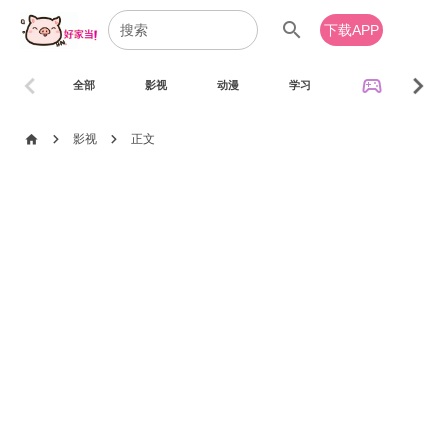
search
下载APP
chevron_left
chevron_right
sports_esports
全部
影视
动漫
学习
音乐
chevron_right
chevron_right
home
影视
正文