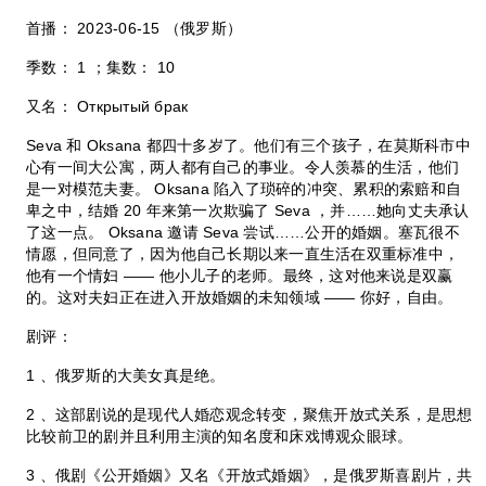
首播： 2023-06-15 （俄罗斯）
季数： 1 ；集数： 10
又名： Открытый брак
Seva 和 Oksana 都四十多岁了。他们有三个孩子，在莫斯科市中
心有一间大公寓，两人都有自己的事业。令人羡慕的生活，他们
是一对模范夫妻。 Oksana 陷入了琐碎的冲突、累积的索赔和自
卑之中，结婚 20 年来第一次欺骗了 Seva ，并……她向丈夫承认
了这一点。 Oksana 邀请 Seva 尝试……公开的婚姻。塞瓦很不
情愿，但同意了，因为他自己长期以来一直生活在双重标准中，
他有一个情妇 —— 他小儿子的老师。最终，这对他来说是双赢
的。这对夫妇正在进入开放婚姻的未知领域 —— 你好，自由。
剧评：
1 、俄罗斯的大美女真是绝。
2 、这部剧说的是现代人婚恋观念转变，聚焦开放式关系，是思想
比较前卫的剧并且利用主演的知名度和床戏博观众眼球。
3 、俄剧《公开婚姻》又名《开放式婚姻》，是俄罗斯喜剧片，共