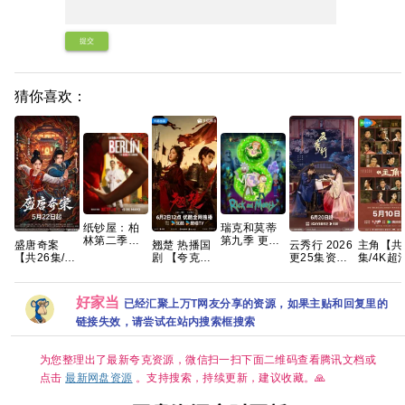
提交
猜你喜欢：
纸钞屋：柏
瑞克和莫蒂
林第二季
第九季 更1
翘楚 热播国
云秀行 2026
盛唐奇案
主角【共
(2026)[8集
集 官中简繁
剧 【夸克百
更25集资源
【共26集/4K
集/4K超
全][1080P.中
度网盘+】
4K高码率 超
超清】悬疑/
DV.HD
字][43.1GB]
清网盘资源
探案】夸克
张艺谋监
制，王菲
好家当
已经汇聚上万T网友分享的资源，如果主贴和回复里的
唱 夸克
链接失效，请尝试在站内搜索框搜索
为您整理出了最新夸克资源，微信扫一扫下面二维码查看腾讯文档或
点击
最新网盘资源
。支持搜索，持续更新，建议收藏。🙏