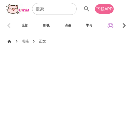
search
下载APP
chevron_left
chevron_right
sports_esports
全部
影视
动漫
学习
音乐
chevron_right
chevron_right
home
书籍
正文