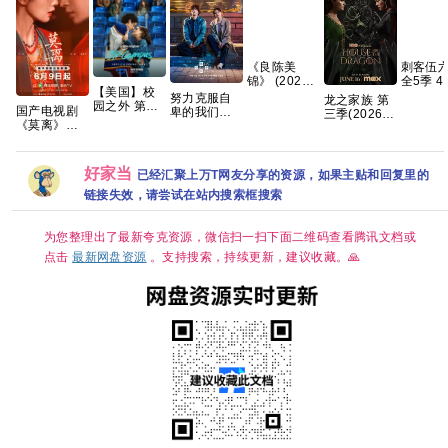
《良陈美
刺客伍
锦》 (2026)
全5季 4
【美国】校
【4K】【国
语中字 2
努力克服自
龙之家族 第
园之外 第一
语中字】
夸克
国产电视剧
卑的我们
三季(2026)
季 (2026) 剧
【夸克/百
《莫离》高
(2026)
[更01集]
情 / 爱情 / 运
度】
清免费在线
[1080P.韩语
[4K.DV.HDR]
动 又名: 校园
观看百度网
中字][1.5GB
[高码率][内封
恋曲 / 校外
盘资源分享
集]
简繁英][附1-
好家当
已经汇聚上万T网友分享的资源，如果主贴和回复里的
夸克
2季][8GB集]
链接失效，请尝试在站内搜索框搜索
为您整理出了最新夸克资源，微信扫一扫下面二维码查看腾讯文档或
点击
最新网盘资源
。支持搜索，持续更新，建议收藏。🙏