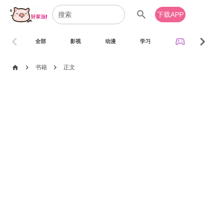
search
下载APP
chevron_left
chevron_right
sports_esports
全部
影视
动漫
学习
音乐
chevron_right
chevron_right
home
书籍
正文