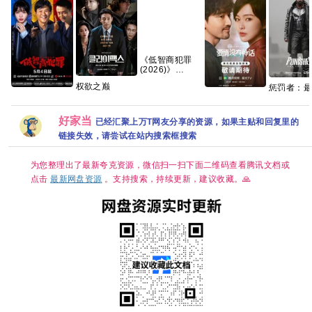
《低智商犯罪
(2026)》
【4K】【国语
权欲之巅
惩罚者：最
中字】【夸克/
(2026)【全10
低智商犯罪/ 擒
爱情没有神话
击 2026 4K 杜
百度】
集】【1080p】
贼记 (2026)
(2026)更新中
比DV版 官
【韩语】【中文
【王骁/ 田曦薇 /
4k+1080P国语
好家当
已经汇聚上万T网友分享的资源，如果主贴和回复里的
字幕】
】【悬疑/ 犯
中字网盘资源
【13.7G】惊悚
链接失效，请尝试在站内搜索框搜索
罪】【国语中
[0.9GB集]
悬疑 」
字】【4K 持续
更新】
为您整理出了最新夸克资源，微信扫一扫下面二维码查看腾讯文档或
点击
最新网盘资源
。支持搜索，持续更新，建议收藏。🙏