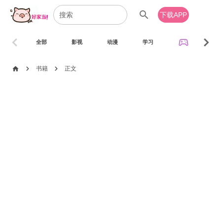
search
下载APP
chevron_left
chevron_right
sports_esports
全部
影视
动漫
学习
音乐
chevron_right
chevron_right
home
书籍
正文