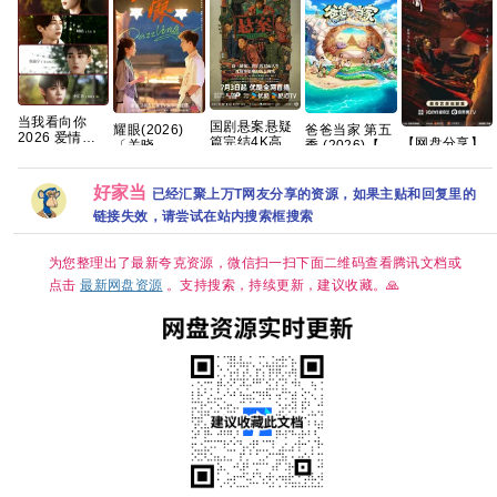
当我看向你
国剧悬案悬疑
耀眼(2026)
爸爸当家 第五
2026 爱情同
篇完结4K高清
【网盘分享】
〔关晓
季 (2026)【更
性 双男主 朱镜
国剧《悬案》
雀骨(2026)全
彤〕/4k+1080P
至0622期】
旭 罗殿夏 霁川
全集上线 王传
28集国语中字
超清画质|简中
[真人秀 亲子]
左右 已更最新
君江奇霖杨烁
1080P高码艾
好家当
字幕/夸克/百度
【综艺】夸克
已经汇聚上万T网友分享的资源，如果主贴和回复里的
夸克
主演
米侯明昊古装
网盘资源【单
网盘
链接失效，请尝试在站内搜索框搜索
爱情
集0.8～3GB】
为您整理出了最新夸克资源，微信扫一扫下面二维码查看腾讯文档或
点击
最新网盘资源
。支持搜索，持续更新，建议收藏。🙏