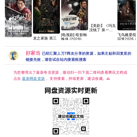
【美剧】《玛戈
没钱了 第一季
(2026)》
[电视剧] 暗影蜘
飞鸟藏爱/
龙之家族 第三
【1080P】【中
蛛侠 (2026)
囚笼2026 
雨霖铃 全37集
季(2026)[更01
英字幕】【8集
1080P 英语中
全8集 内封
大结局 4K高码
集]
全】【14.5G】
字 (全8集)
率 【夸克百度
[4K.DV.HDR]
[23.5G]
好家当
已经汇聚上万T网友分享的资源，如果主贴和回复里的
网盘+】
[高码率][内封简
繁英][附1-2季]
链接失效，请尝试在站内搜索框搜索
[8GB集]
为您整理出了最新夸克资源，微信扫一扫下面二维码查看腾讯文档或
点击
最新网盘资源
。支持搜索，持续更新，建议收藏。🙏