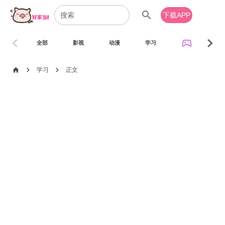
search
下载APP
chevron_left
chevron_right
sports_esports
全部
影视
动漫
学习
音乐
chevron_right
chevron_right
home
学习
正文