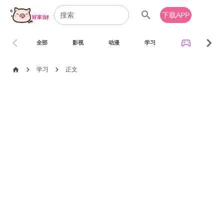
search
下载APP
chevron_left
chevron_right
sports_esports
全部
影视
动漫
学习
音乐
chevron_right
chevron_right
home
学习
正文