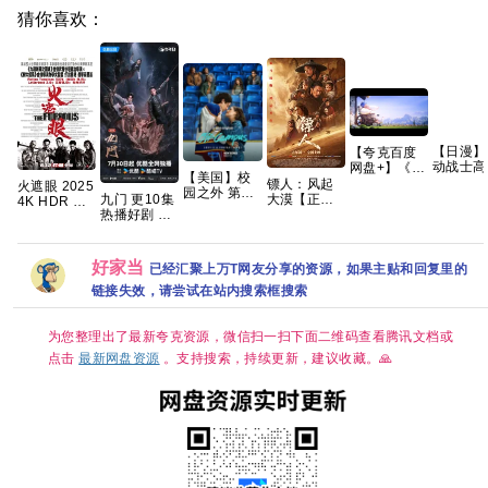
猜你喜欢：
【日漫】
【夸克百度
动战士高
网盘+】《小
【美国】校
闪光的哈
黄人与大怪
镖人：风起
火遮眼 2025
园之外 第一
维 喀耳
兽
九门 更10集
大漠【正式
4K HDR 内
季 (2026) 剧
魔女
2026》+神
热播好剧 4K
版】手慢无
封中英字幕
情 / 爱情 / 运
（2026
偷奶爸1-4部
高码【夸克
【吴京、谢
高分动作
动 又名: 校园
【含第一
+两部番外前
百度网盘+】
霆锋｜武侠/
【夸克百度
恋曲 / 校外
部】【剧情
传系列原盘
动作】 【蓝
网盘+】
好家当
已经汇聚上万T网友分享的资源，如果主贴和回复里的
夸克
科幻】【
REMUX国英
光原盘
嵌中字】
REMUX｜国
链接失效，请尝试在站内搜索框搜索
【豆瓣：
粤双语】夸
8.1】夸
克
为您整理出了最新夸克资源，微信扫一扫下面二维码查看腾讯文档或
点击
最新网盘资源
。支持搜索，持续更新，建议收藏。🙏